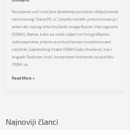
Na prijemu uoči svečane akademije povodom obilježavanja
neustavnog “Dana RS-a”, između ostalih, prisustvovao je i
jedan dio vojnog vrha Oružanih snaga Bosne i Hercegovine
(OSBiH). Naime, kako se može vidjeti na fotografijama i
videozapisima, prijemu je prisustvovao novoimenovani
načelnik Zajedničkog štaba OSBiH Gojko Knežević, kao i
brigadir Radovan Jović, komandant Komande za podršku
OSBiH za
Helez:
Read More »
“Bilo
ko
da
je
prekršio
Najnoviji članci
zakon