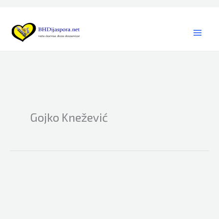
Skip
to
content
Gojko Knežević