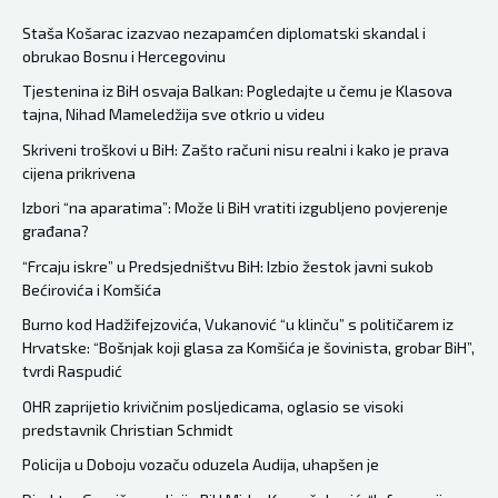
bit
će
Staša Košarac izazvao nezapamćen diplomatski skandal i
obrukao Bosnu i Hercegovinu
sankcionisan”
Na
Tjestenina iz BiH osvaja Balkan: Pogledajte u čemu je Klasova
tajna, Nihad Mameledžija sve otkrio u videu
Dodikovom
prijemu
Skriveni troškovi u BiH: Zašto računi nisu realni i kako je prava
cijena prikrivena
povodom
neustavnog
Izbori “na aparatima”: Može li BiH vratiti izgubljeno povjerenje
građana?
“dana
RS”
“Frcaju iskre” u Predsjedništvu BiH: Izbio žestok javni sukob
Bećirovića i Komšića
i
načelnik
Burno kod Hadžifejzovića, Vukanović “u klinču” s političarem iz
Hrvatske: “Bošnjak koji glasa za Komšića je šovinista, grobar BiH”,
Zajedničkog
tvrdi Raspudić
štaba
OHR zaprijetio krivičnim posljedicama, oglasio se visoki
OSBiH
predstavnik Christian Schmidt
Gojko
Policija u Doboju vozaču oduzela Audija, uhapšen je
Knežević