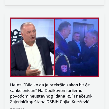
Zamjenik
ministra
odbrane
i
načelnik
generalštaba
Oružanih
snaga
BiH
odali
počast
zločincu
Mladiću
u
Helez: “Bilo ko da je prekršio zakon bit će
Kalinoviku
sankcionisan” Na Dodikovom prijemu
povodom neustavnog “dana RS” i načelnik
Zajedničkog štaba OSBiH Gojko Knežević
Izdvojeno