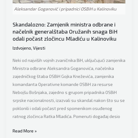
i
Aleksandar Goganović i pripadnici OSBiH u Kalinoviku
društvu
posjetu
Skandalozno: Zamjenik ministra odbrane i
Kozari
načelnik generalštaba Oružanih snaga BiH
odali počast zločincu Mladiću u Kalinoviku
Izdvojeno
,
Vijesti
Neki od najviših vojnih zvaničnika BiH, uključujući zamjenika
Ministra odbrane Aleksandra Goganovića, načelnika
zajedničkog štaba OSBiH Gojka Kneževića, zamjenika
komandanta Operativne komande OSBiH za resurse
Nebojšu Bošnjaka, zajedno s grupom pripadnika OSBiH
srpske nacionalnosti, izazvali su skandal nakon što su se
poklonili i odali počast pred spomenikom osuđenog
ratnog zločinca Ratka Mladića. Pomenuti događaj desio
Skandalozno:
Read More »