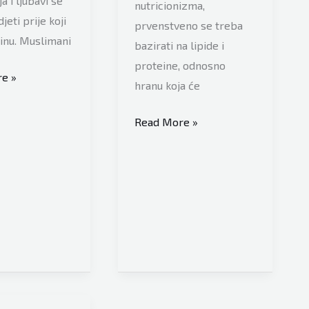
a i ljubavi se
nutricionizma,
eti prije koji
prvenstveno se treba
inu. Muslimani
bazirati na lipide i
proteine, odnosno
vac
e »
hranu koja će
vao
Dr.
Read More »
Maja
Tandir,
specijalista
nutricionizma
savjetuje
šta
jesti
za
sehur