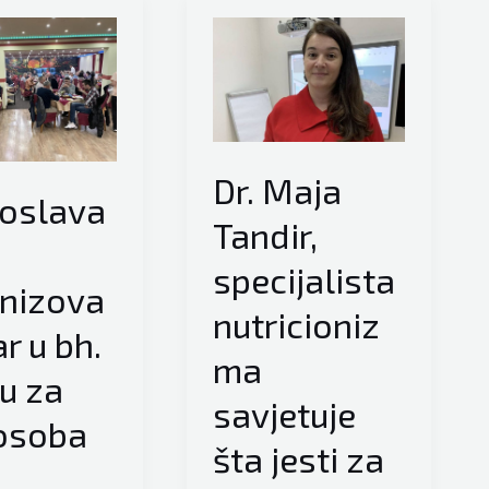
Dr. Maja
oslava
Tandir,
specijalista
nizova
nutricioniz
ar u bh.
ma
u za
savjetuje
osoba
šta jesti za