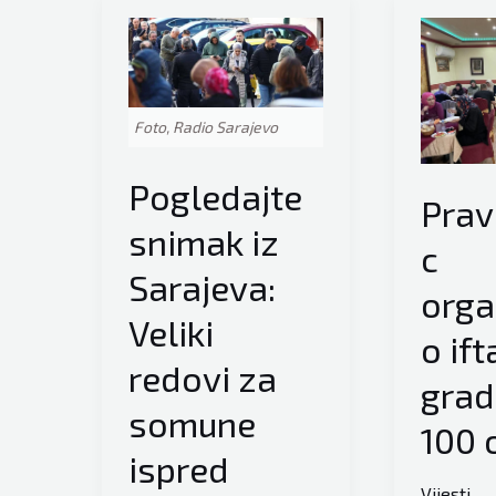
Foto, Radio Sarajevo
Pogledajte
Prav
snimak iz
c
Sarajeva:
orga
Veliki
o ift
redovi za
grad
somune
100 
ispred
Vijesti