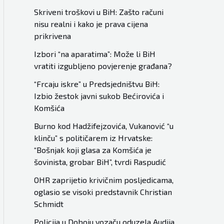
Skriveni troškovi u BiH: Zašto računi
nisu realni i kako je prava cijena
prikrivena
Izbori “na aparatima”: Može li BiH
vratiti izgubljeno povjerenje građana?
“Frcaju iskre” u Predsjedništvu BiH:
Izbio žestok javni sukob Bećirovića i
Komšića
Burno kod Hadžifejzovića, Vukanović “u
klinču” s političarem iz Hrvatske:
“Bošnjak koji glasa za Komšića je
šovinista, grobar BiH”, tvrdi Raspudić
OHR zaprijetio krivičnim posljedicama,
oglasio se visoki predstavnik Christian
Schmidt
Policija u Doboju vozaču oduzela Audija,