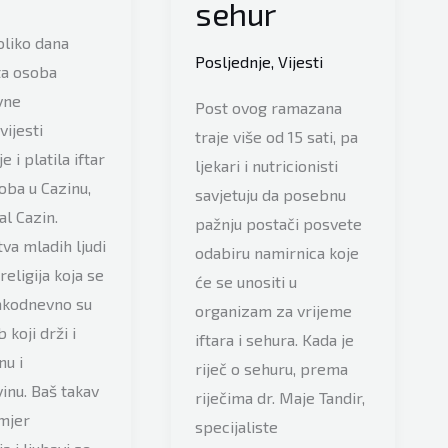
sehur
oliko dana
Posljednje
,
Vijesti
a osoba
vne
Post ovog ramazana
vijesti
traje više od 15 sati, pa
je i platila iftar
ljekari i nutricionisti
oba u Cazinu,
savjetuju da posebnu
al Cazin.
pažnju postači posvete
tva mladih ljudi
odabiru namirnica koje
 religija koja se
će se unositi u
akodnevno su
organizam za vrijeme
 koji drži i
iftara i sehura. Kada je
nu i
riječ o sehuru, prema
nu. Baš takav
riječima dr. Maje Tandir,
mjer
specijaliste