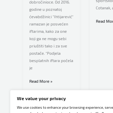
sportsko
dobročinioce. Od 2016.
Cotanak, 
godine u poznatoj
ćevabdžinici “Ihtijarević“
Utakmica
Read Mor
ramazan je posvećen
zaustavlj
iftarima, kako za one
kako
koji ga ne mogu sebi
bi
priuštiti tako i za sve
fudbaleri
postače. “Podjela
mogli
besplatnih iftara počela
iftariti
je
Gest
Read More »
ćevabdžinice
za
We value your privacy
primjer,
We use cookies to enhance your browsing experience, serv
uključeni