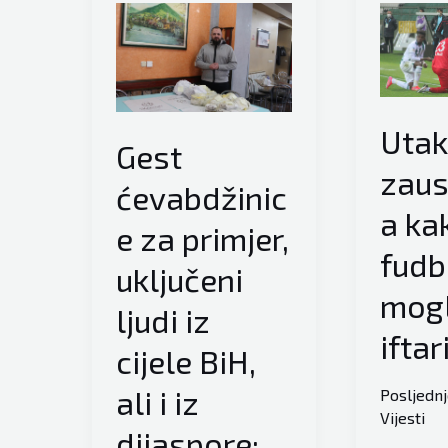
Veliki
redovi
za
somune
ispred
Uta
Gest
pekara
zaus
ususret
ćevabdžinic
prvom
a ka
e za primjer,
ovogodišnjem
fudb
uključeni
iftaru
mogl
ljudi iz
iftari
cijele BiH,
ali i iz
Posljedn
Vijesti
dijaspore: