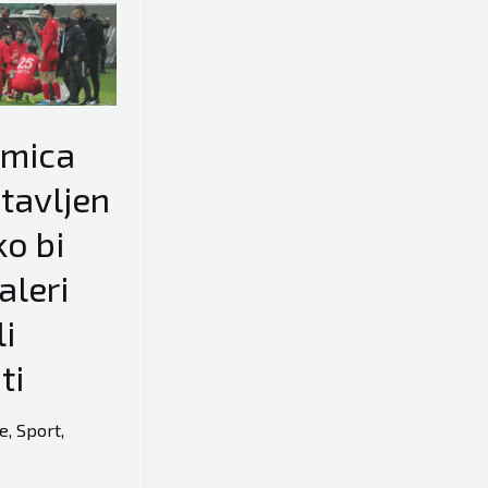
kmica
tavljen
ko bi
aleri
i
ti
je
,
Sport
,