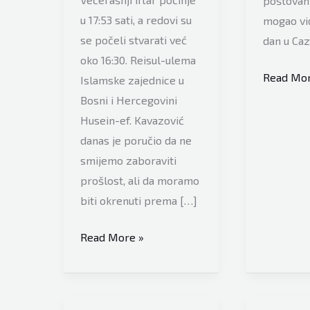
poštovanj
u 17:53 sati, a redovi su
mogao vidj
se počeli stvarati već
dan u Caz
oko 16:30. Reisul-ulema
Pravosla
Read Mor
Islamske zajednice u
organizo
Bosni i Hercegovini
iftar
Husein-ef. Kavazović
u
danas je poručio da ne
bh.
smijemo zaboraviti
gradu
prošlost, ali da moramo
za
biti okrenuti prema […]
100
Pogledajte
Read More »
osoba
snimak
iz
Sarajeva: