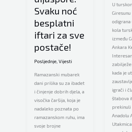
U tursko
Svaku noć
Giresunu 
besplatni
odigrana 
kola tursk
iftari za sve
između G
postače!
Ankara K
Interesa
Posljednje
,
Vijesti
zabilježen
kada je u
Ramazanski mubarek
zaustavlj
dani prilika su za ibadet
igrači i č
i činjenje dobrih djela, a
štabova i
visočka čaršija, koja je
prekinuli 
nadaleko poznata po
Anadolu 
ramazanskom ruhu, ima
Utakmica 
svoje brojne