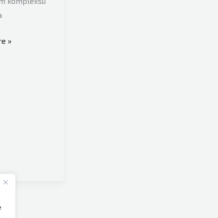
m kompleksu
a
e »
ena
e