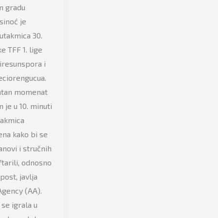
m gradu
sinoć je
utakmica 30.
e TFF 1. lige
iresunspora i
eciorengucua.
ntan momenat
 je u 10. minuti
takmica
ena kako bi se
lanovi i stručnih
ftarili, odnosno
post, javlja
Agency (AA).
se igrala u