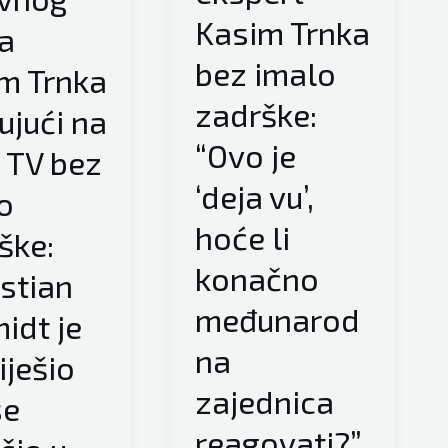
Kasim Trnka
iz
a
RS
bez imalo
m Trnka
zamjenjuju
zadrške:
teze.
ujući na
Strane
“Ovo je
 TV bez
sudije
‘deja vu’,
o
postoje
u
hoće li
ške:
Ustavnom
konačno
istian
sudu
međunarod
zbog
idt je
toga
na
iješio
jer
zajednica
se
ima
pritisaka
reagovati?”