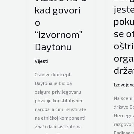
jest
kad govori
poku
o
se o
“izvornom”
oštr
Daytonu
org
Vijesti
drža
Osnovni koncept
Daytona je bio da
Izdvojen
osigura privilegovanu
Na sceni 
poziciju konstitutivnih
države Bo
naroda, a čim insistirate
Hercegov
na etničkoj komponenti
razgovoru
znači da insistirate na
Radiosara