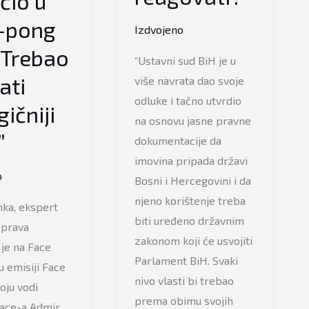
čio u
za
-pong
secesiju
Izdvojeno
od
. Trebao
“Ustavni sud BiH je u
BiH”
ati
više navrata dao svoje
odluke i tačno utvrdio
ičniji
na osnovu jasne pravne
”
dokumentacije da
imovina pripada državi
o
Bosni i Hercegovini i da
njeno korištenje treba
nka, ekspert
biti uređeno državnim
 prava
zakonom koji će usvojiti
je na Face
Parlament BiH. Svaki
 u emisiji Face
nivo vlasti bi trebao
oju vodi
prema obimu svojih
Face-a Admir