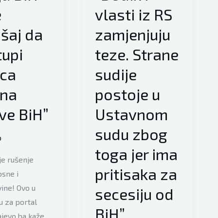
e
vlasti iz RS
šaj da
zamjenjuju
tupi
teze. Strane
ica
sudije
ana
postoje u
ve BiH”
Ustavnom
sudu zbog
o
toga jer ima
je rušenje
pritisaka za
sne i
ine! Ovo u
secesiju od
 za portal
BiH”
jevo.ba kaže