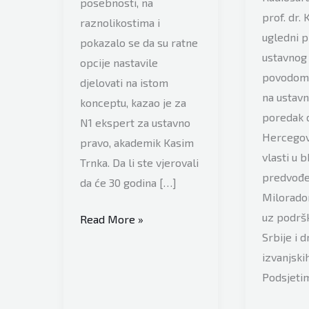
posebnosti, na
prof. dr.
raznolikostima i
ugledni 
pokazalo se da su ratne
ustavnog
opcije nastavile
povodom 
djelovati na istom
na ustav
konceptu, kazao je za
poredak 
N1 ekspert za ustavno
Hercegovi
pravo, akademik Kasim
vlasti u b
Trnka. Da li ste vjerovali
predvođe
da će 30 godina […]
Milorado
uz podrš
Ustavni
Read More »
Srbije i d
ekspert
izvanjski
Kasim
Podsjetim
Trnka
o