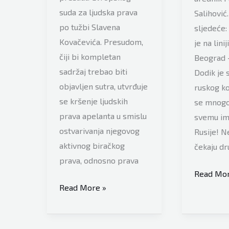
suda za ljudska prava
Salihović.
po tužbi Slavena
sljedeće:
Kovačevića. Presudom,
je na lini
čiji bi kompletan
Beograd –
sadržaj trebao biti
Dodik je 
objavljen sutra, utvrđuje
ruskog ko
se kršenje ljudskih
se mnogo
prava apelanta u smislu
svemu im
ostvarivanja njegovog
Rusije! Ne
aktivnog biračkog
čekaju dr
prava, odnosno prava
Ekspert
Read Mor
Ustavni
Read More »
ustavnog
ekspert
prava
Kasim
Kasim