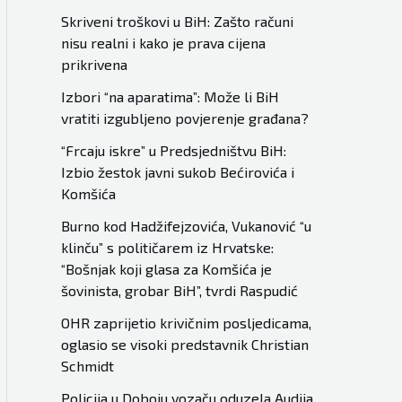
Skriveni troškovi u BiH: Zašto računi
nisu realni i kako je prava cijena
prikrivena
Izbori “na aparatima”: Može li BiH
vratiti izgubljeno povjerenje građana?
“Frcaju iskre” u Predsjedništvu BiH:
Izbio žestok javni sukob Bećirovića i
Komšića
Burno kod Hadžifejzovića, Vukanović “u
klinču” s političarem iz Hrvatske:
“Bošnjak koji glasa za Komšića je
šovinista, grobar BiH”, tvrdi Raspudić
OHR zaprijetio krivičnim posljedicama,
oglasio se visoki predstavnik Christian
Schmidt
Policija u Doboju vozaču oduzela Audija,