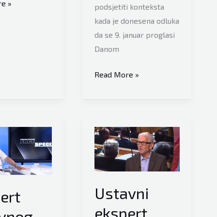
e »
podsjetiti konteksta
kada je donesena odluka
da se 9. januar proglasi
Danom
a
Ekspert
Read More »
e
ustavnog
prava
Kasim
Trnka
otkriva
pravu
istinu:
“Dodik
Ustavni
ert
i
ekspert
vnog
vlasti