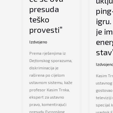
uklju
presuda
ping
teško
igru
provesti”
je im
energ
Izdvojeno
stav
Prema rješenjima iz
Dejtonskog sporazuma,
Izdvojen
diskriminacija je
raširena po cijelom
Kasim Tr
ustavnom sistemu, kaže
ustavnog
profesor Kasim Trnka,
gostovao 
ekspert za ustavno
televiziji
pravo, komentirajući
specijal k
presudu Evropskog
urednik 