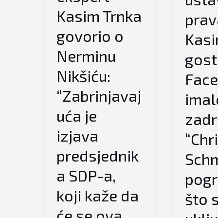
organa
Kasim Trnka
prav
države
govorio o
Kasi
BiH”
Nerminu
gost
Nikšiću:
Face
“Zabrinjavaj
imal
uća je
zadr
izjava
“Chr
predsjednik
Schm
a SDP-a,
pogr
koji kaže da
što 
će se ova