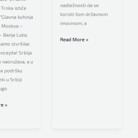
nadležnosti da se
 Trnka ističe
koristi tom državnom
 “Glavna kuhinja
imovinom, a
ji Moskva –
 Banja Luka;
Ustavni
Read More »
samo izvršilac
ekspert
ncepta! Srbija
Kasim
 naoružava, a u
Trnka
a podršku
bez
ki u Srbiji
imalo
ugo
zadrške:
“Ovo
e »
je
‘deja
vu’,
hoće