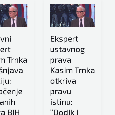
vni
Ekspert
ert
ustavnog
m Trnka
prava
šnjava
Kasim Trnka
iju:
otkriva
ačenje
pravu
anih
istinu:
a BiH
“Dodik i