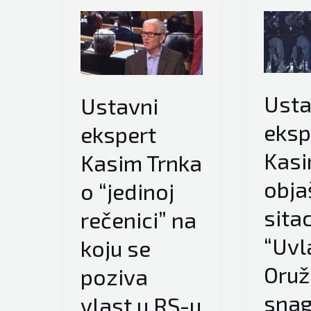
Usta
Ustavni
eksp
ekspert
Kasi
Kasim Trnka
obja
o “jedinoj
sitac
rečenici” na
“Uvl
koju se
Oruž
poziva
snag
vlast u RS-u