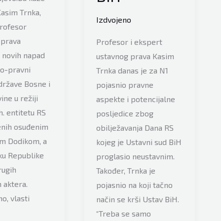
 Kasim Trnka,
Izdvojeno
profesor
 prava
Profesor i ekspert
novih napad
ustavnog prava Kasim
no-pravni
Trnka danas je za N1
države Bosne i
pojasnio pravne
ne u režiji
aspekte i potencijalne
h. entitetu RS
posljedice zbog
nih osuđenim
obilježavanja Dana RS
m Dodikom, a
kojeg je Ustavni sud BiH
ku Republike
proglasio neustavnim.
rugih
Također, Trnka je
h aktera.
pojasnio na koji tačno
o, vlasti
način se krši Ustav BiH.
“Treba se samo