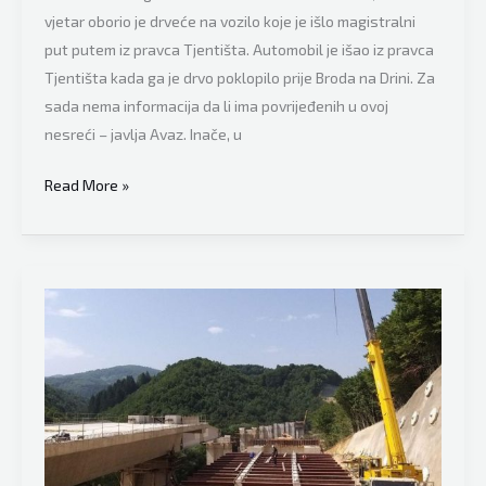
vjetar oborio je drveće na vozilo koje je išlo magistralni
put putem iz pravca Tjentišta. Automobil je išao iz pravca
Tjentišta kada ga je drvo poklopilo prije Broda na Drini. Za
sada nema informacija da li ima povrijeđenih u ovoj
nesreći – javlja Avaz. Inače, u
Nesreća
Read More »
uzrokovana
nevremenom
u
BiH:
Snažan
vjetar
oborio
drvo
na
automobil