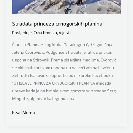
Stradala princeza crnogorskih planina
Posljednje
,
Crna hronika
,
Vijesti
Članica Planinarskog kluba “Visokogorci”, 33-godišnja
Jelena Čvorović iz Podgorice stradala je jutros prilikom
uspona na Štirovnik. Prema pisanjima medijima, Čvorović
se okliznula prilikom uspona na najveći vrh na Lovćenu.
Zehrudin Isaković se oprostio od nje preko Facebooka.
“OTIŠLA JE PRINCEZA CRNOGORSKIH PLANINA #možda
upravo kada je na himalajskom gorostasu stradao Sergi
Mingote, alpinistička legenda, na
Stradala
Read More »
princeza
crnogorskih