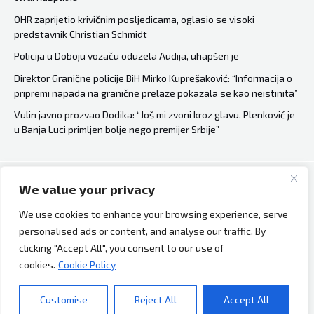
OHR zaprijetio krivičnim posljedicama, oglasio se visoki
predstavnik Christian Schmidt
Policija u Doboju vozaču oduzela Audija, uhapšen je
Direktor Granične policije BiH Mirko Kuprešaković: “Informacija o
pripremi napada na granične prelaze pokazala se kao neistinita”
Vulin javno prozvao Dodika: “Još mi zvoni kroz glavu. Plenković je
u Banja Luci primljen bolje nego premijer Srbije”
We value your privacy
Copyright © 2026 Bh Dijaspora.
We use cookies to enhance your browsing experience, serve
O nama
personalised ads or content, and analyse our traffic. By
Marketing
clicking "Accept All", you consent to our use of
Uslovi korištenja
cookies.
Cookie Policy
Impressum
Kontakt
Customise
Reject All
Accept All