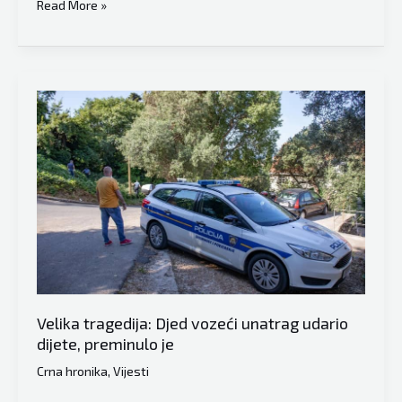
Tragična
Read More »
nesreća
u
BiH:
Stablo
palo
na
kabinu
kamiona,
poginuo
vozač
Velika tragedija: Djed vozeći unatrag udario
dijete, preminulo je
Crna hronika
,
Vijesti