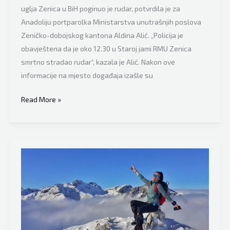
uglja Zenica u BiH poginuo je rudar, potvrdila je za
Anadoliju portparolka Ministarstva unutrašnjih poslova
Zeničko-dobojskog kantona Aldina Alić. „Policija je
obavještena da je oko 12.30 u Staroj jami RMU Zenica
smrtno stradao rudar“, kazala je Alić. Nakon ove
informacije na mjesto događaja izašle su
Poginuo
Read More »
rudar
u
jami
mrkog
uglja
u
BiH