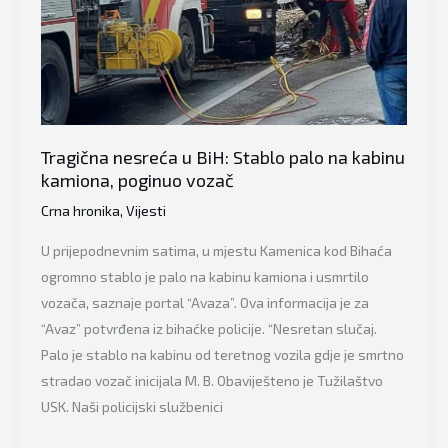
željezne
konstrukcije
Tragična nesreća u BiH: Stablo palo na kabinu
kamiona, poginuo vozač
Crna hronika
,
Vijesti
U prijepodnevnim satima, u mjestu Kamenica kod Bihaća
ogromno stablo je palo na kabinu kamiona i usmrtilo
vozača, saznaje portal “Avaza”. Ova informacija je za
“Avaz” potvrđena iz bihaćke policije. “Nesretan slučaj.
Palo je stablo na kabinu od teretnog vozila gdje je smrtno
stradao vozač inicijala M. B. Obaviješteno je Tužilaštvo
USK. Naši policijski službenici