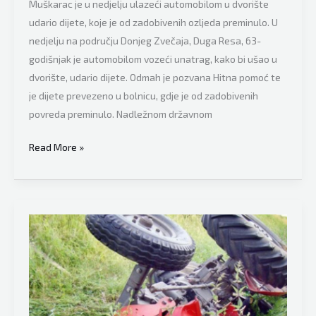
Muškarac je u nedjelju ulazeći automobilom u dvorište
udario dijete, koje je od zadobivenih ozljeda preminulo. U
nedjelju na području Donjeg Zvečaja, Duga Resa, 63-
godišnjak je automobilom vozeći unatrag, kako bi ušao u
dvorište, udario dijete. Odmah je pozvana Hitna pomoć te
je dijete prevezeno u bolnicu, gdje je od zadobivenih
povreda preminulo. Nadležnom državnom
Velika
Read More »
tragedija:
Djed
vozeći
unatrag
udario
dijete,
preminulo
je