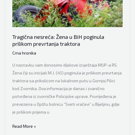
Tragična nesreća: Žena u BiH poginula
prilikom prevrtanja traktora
Crna hronika
U nastavku vam donosimo dijelove izvještaja MUP-a RS.
Žena čiji su inicijali M.J. (45) poginula je prilikom prevrtanja
traktora sa prikolicom na lokalnom putu u Gornjoj Pilici
kod Zvornika. Ova informacija je danas i zvanično
potvrđena iz zvorničke Policijske uprave. Povrijeđena je
prevezena u Opštu bolnicu “Sveti vračevi” u Bijeljinu, gdje
je prilikom prijema u
Tragična
Read More »
nesreća: