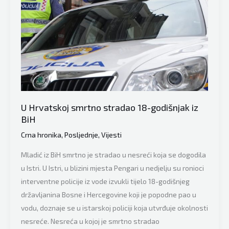
gradilištu
koridora
Vc
U Hrvatskoj smrtno stradao 18-godišnjak iz
BiH
Crna hronika
,
Posljednje
,
Vijesti
Mladić iz BiH smrtno je stradao u nesreći koja se dogodila
u Istri. U Istri, u blizini mjesta Pengari u nedjelju su ronioci
interventne policije iz vode izvukli tijelo 18-godišnjeg
državljanina Bosne i Hercegovine koji je popodne pao u
vodu, doznaje se u istarskoj policiji koja utvrđuje okolnosti
nesreće. Nesreća u kojoj je smrtno stradao