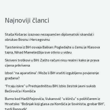
planina
Najnoviji članci
Staša Košarac izazvao nezapamćen diplomatski skandal i
obrukao Bosnu i Hercegovinu
Tjestenina iz BiH osvaja Balkan: Pogledajte u čemu je Klasova
tajna, Nihad Mameledžija sve otkrio u videu
Skriveni troškovi u BiH: Zašto računi nisu realni i kako je prava
cijena prikrivena
Izbori “na aparatima”: Može li BiH vratiti izgubljeno povjerenje
građana?
“Frcaju iskre” u Predsjedništvu BiH: Izbio žestok javni sukob
Bećirovića i Komšića
Burno kod Hadžifejzovića, Vukanović “u klinču” s političarem iz
Hrvatske: “Bošnjak koji glasa za Komšića je šovinista, grobar BiH”,
tvrdi Raspudić