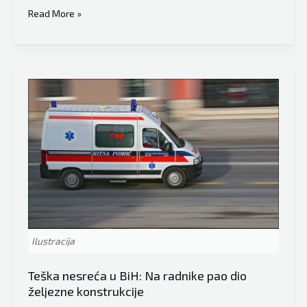
Srušio
Read More »
se
putnički
avion
sa
62
osobe,
pogledajte
snimke
pada
letjelice
koji
su
Ilustracija
se
pojavili
Teška nesreća u BiH: Na radnike pao dio
željezne konstrukcije