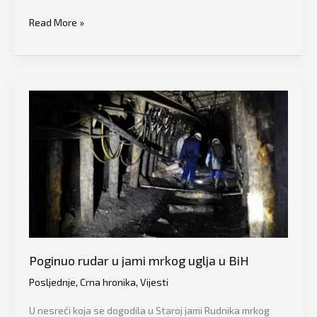
U
Read More »
Hrvatskoj
smrtno
stradao
18-
godišnjak
iz
BiH
Poginuo rudar u jami mrkog uglja u BiH
Posljednje
,
Crna hronika
,
Vijesti
U nesreći koja se dogodila u Staroj jami Rudnika mrkog