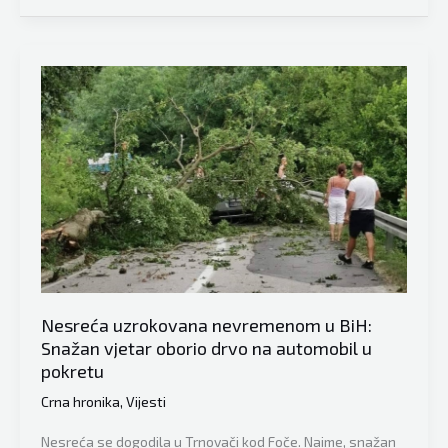
Žena
u
BiH
poginula
prilikom
prevrtanja
traktora
Nesreća uzrokovana nevremenom u BiH:
Snažan vjetar oborio drvo na automobil u
pokretu
Crna hronika
,
Vijesti
Nesreća se dogodila u Trnovači kod Foče. Naime, snažan