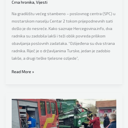
Crna hronika
,
Vijesti
Na gradilištu većeg stambeno – poslovnog centra (SPC) u
mostarskom naselju Centar 2 tokom prijepodnevnih sati
došlo je do nesreće. Kako saznaje Hercegovina.info, dva
radnika su zadobila lakši i teži oblik povreda prilikom
obavljanja poslovnih zadataka. “Ozlijeđena su dva strana
radnika. Riječ je o drẓ̌avljanima Turske, jedan je zadobio
lakše, a drugi teške tjelesne ozljede”,
Teška
Read More »
nesreća
u
BiH:
Na
radnike
pao
dio