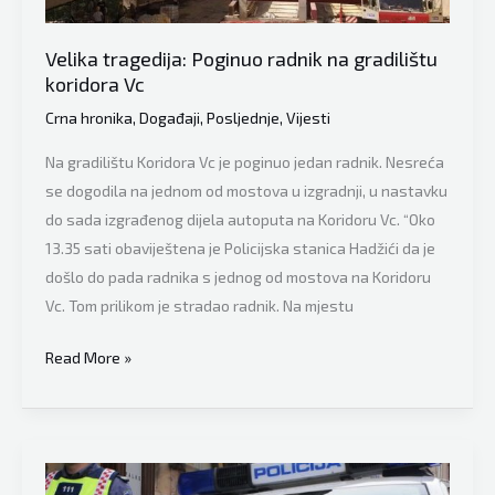
u
pokretu
Velika tragedija: Poginuo radnik na gradilištu
koridora Vc
Crna hronika
,
Događaji
,
Posljednje
,
Vijesti
Na gradilištu Koridora Vc je poginuo jedan radnik. Nesreća
se dogodila na jednom od mostova u izgradnji, u nastavku
do sada izgrađenog dijela autoputa na Koridoru Vc. “Oko
13.35 sati obaviještena je Policijska stanica Hadžići da je
došlo do pada radnika s jednog od mostova na Koridoru
Vc. Tom prilikom je stradao radnik. Na mjestu
Velika
Read More »
tragedija:
Poginuo
radnik
na