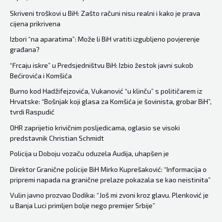
Milorad
Skriveni troškovi u BiH: Zašto računi nisu realni i kako je prava
cijena prikrivena
Dodik
zvoni
Izbori “na aparatima”: Može li BiH vratiti izgubljeno povjerenje
građana?
na
uzbunu!”
“Frcaju iskre” u Predsjedništvu BiH: Izbio žestok javni sukob
Bećirovića i Komšića
Burno kod Hadžifejzovića, Vukanović “u klinču” s političarem iz
Hrvatske: “Bošnjak koji glasa za Komšića je šovinista, grobar BiH”,
tvrdi Raspudić
OHR zaprijetio krivičnim posljedicama, oglasio se visoki
predstavnik Christian Schmidt
Policija u Doboju vozaču oduzela Audija, uhapšen je
Direktor Granične policije BiH Mirko Kuprešaković: “Informacija o
pripremi napada na granične prelaze pokazala se kao neistinita”
Vulin javno prozvao Dodika: “Još mi zvoni kroz glavu. Plenković je
u Banja Luci primljen bolje nego premijer Srbije”