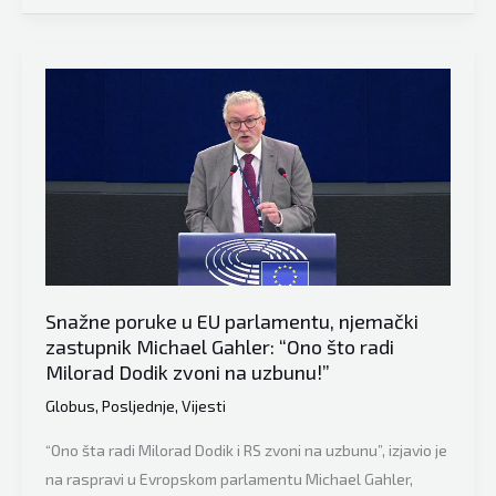
Naša
stranka
pisali
EU
parlamentarcima:
“Prijetnje
u
BiH
treba
shvatiti
ozbiljno,
Snažne poruke u EU parlamentu, njemački
ovlasti
zastupnik Michael Gahler: “Ono što radi
OHR-
Milorad Dodik zvoni na uzbunu!”
a
Globus
,
Posljednje
,
Vijesti
koristiti
“Ono šta radi Milorad Dodik i RS zvoni na uzbunu”, izjavio je
u
na raspravi u Evropskom parlamentu Michael Gahler,
punom