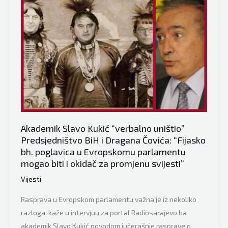
zastupnik
i
njegovo
javno
“potapanje”
Dodika
i
Čovića
Akademik Slavo Kukić “verbalno uništio”
Predsjedništvo BiH i Dragana Čovića: “Fijasko
bh. poglavica u Evropskomu parlamentu
mogao biti i okidač za promjenu svijesti”
Vijesti
Rasprava u Evropskom parlamentu važna je iz nekoliko
razloga, kaže u intervjuu za portal Radiosarajevo.ba
akademik Slavo Kukić povodom jučerašnje rasprave o