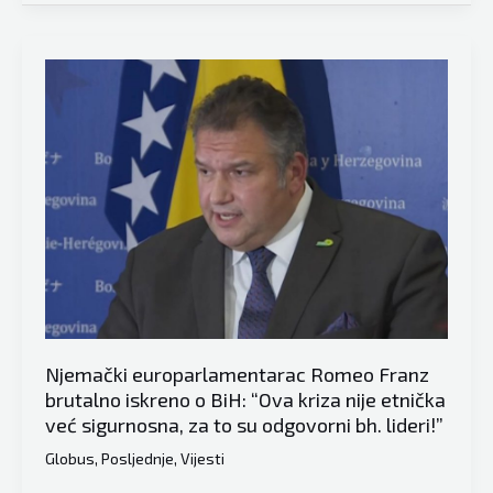
bitne
vijesti:
Evropski
parlament
usvojio
jako
bitnu
Rezoluciju
o
Zapadnom
Balkanu
i
to
Njemački europarlamentarac Romeo Franz
u
brutalno iskreno o BiH: “Ova kriza nije etnička
vezi
već sigurnosna, za to su odgovorni bh. lideri!”
borbe
Globus
,
Posljednje
,
Vijesti
protiv