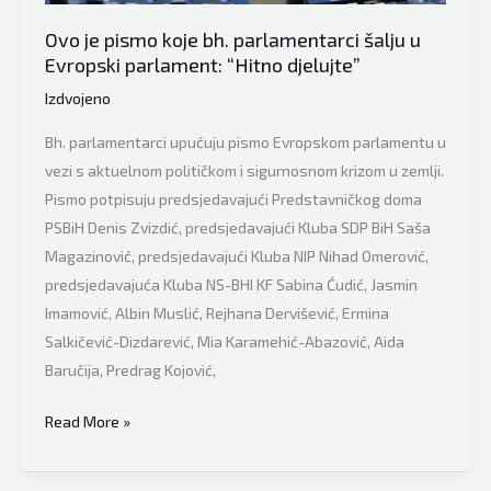
“Srbija
Ovo je pismo koje bh. parlamentarci šalju u
se
Evropski parlament: “Hitno djelujte”
mora
Izdvojeno
suzdržati
od
Bh. parlamentarci upućuju pismo Evropskom parlamentu u
miješanja
vezi s aktuelnom političkom i sigurnosnom krizom u zemlji.
u
Pismo potpisuju predsjedavajući Predstavničkog doma
unutrašnju
PSBiH Denis Zvizdić, predsjedavajući Kluba SDP BiH Saša
politiku
Magazinović, predsjedavajući Kluba NIP Nihad Omerović,
susjednih
predsjedavajuća Kluba NS-BHI KF Sabina Ćudić, Jasmin
zemalja”
Imamović, Albin Muslić, Rejhana Dervišević, Ermina
Salkičević-Dizdarević, Mia Karamehić-Abazović, Aida
Baručija, Predrag Kojović,
Ovo
Read More »
je
pismo