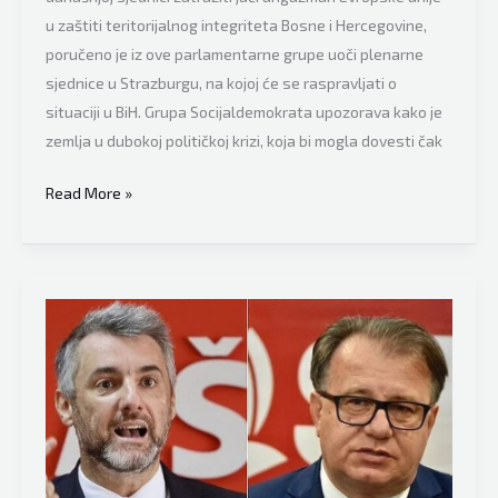
u zaštiti teritorijalnog integriteta Bosne i Hercegovine,
poručeno je iz ove parlamentarne grupe uoči plenarne
sjednice u Strazburgu, na kojoj će se raspravljati o
situaciji u BiH. Grupa Socijaldemokrata upozorava kako je
zemlja u dubokoj političkoj krizi, koja bi mogla dovesti čak
Socijaldemokrati
Read More »
u
Evropskom
parlamentu
zbog
Bosne
i
Hercegovine
zahtijevaju
jači
angažman