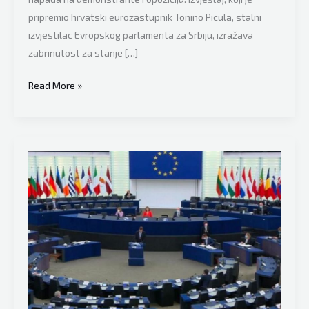
pripremio hrvatski eurozastupnik Tonino Picula, stalni
izvjestilac Evropskog parlamenta za Srbiju, izražava
zabrinutost za stanje […]
Evropski
Read More »
parlament
usvojio
oštar
izvještaj
o
Srbiji,
u
njemu
se
spominje
i
BiH: