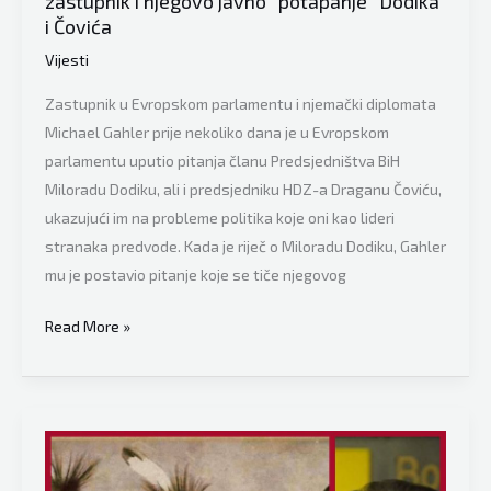
zastupnik i njegovo javno “potapanje” Dodika
Rusije
i Čovića
Vijesti
Zastupnik u Evropskom parlamentu i njemački diplomata
Michael Gahler prije nekoliko dana je u Evropskom
parlamentu uputio pitanja članu Predsjedništva BiH
Miloradu Dodiku, ali i predsjedniku HDZ-a Draganu Čoviću,
ukazujući im na probleme politika koje oni kao lideri
stranaka predvode. Kada je riječ o Miloradu Dodiku, Gahler
mu je postavio pitanje koje se tiče njegovog
Ličnost
Read More »
sedmice
je
Michael
Gahler,
njemački