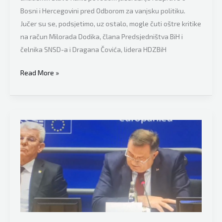
Bosni i Hercegovini pred Odborom za vanjsku politiku.
Jučer su se, podsjetimo, uz ostalo, mogle čuti oštre kritike
na račun Milorada Dodika, člana Predsjedništva BiH i
čelnika SNSD-a i Dragana Čovića, lidera HDZBiH
Akademik
Read More »
Slavo
Kukić
“verbalno
uništio”
Predsjedništvo
BiH
i
Dragana
Čovića:
“Fijasko
bh.