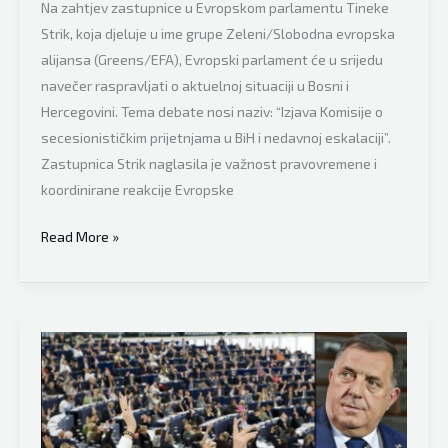
Na zahtjev zastupnice u Evropskom parlamentu Tineke
Strik, koja djeluje u ime grupe Zeleni/Slobodna evropska
alijansa (Greens/EFA), Evropski parlament će u srijedu
navečer raspravljati o aktuelnoj situaciji u Bosni i
Hercegovini. Tema debate nosi naziv: “Izjava Komisije o
secesionističkim prijetnjama u BiH i nedavnoj eskalaciji”.
Zastupnica Strik naglasila je važnost pravovremene i
koordinirane reakcije Evropske
Parlament
Read More »
EU
će
raspravljati
o
“secesionističkim
prijetnjama
u
BiH”,