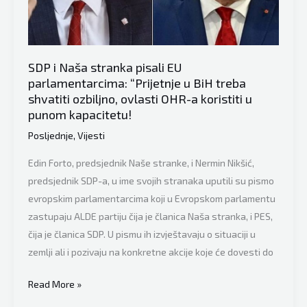
EU
SDP i Naša stranka pisali EU
parlamentarcima: “Prijetnje u BiH treba
shvatiti ozbiljno, ovlasti OHR-a koristiti u
punom kapacitetu!
Posljednje
,
Vijesti
Edin Forto, predsjednik Naše stranke, i Nermin Nikšić,
predsjednik SDP-a, u ime svojih stranaka uputili su pismo
evropskim parlamentarcima koji u Evropskom parlamentu
zastupaju ALDE partiju čija je članica Naša stranka, i PES,
čija je članica SDP. U pismu ih izvještavaju o situaciji u
zemlji ali i pozivaju na konkretne akcije koje će dovesti do
SDP
Read More »
i