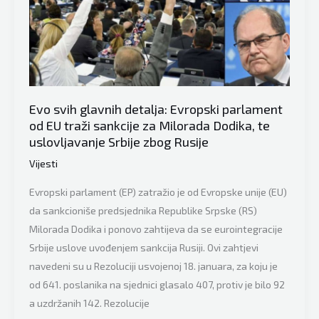
Strik:
“Za
sankcije
Dodiku
je
Evo svih glavnih detalja: Evropski parlament
pravi
od EU traži sankcije za Milorada Dodika, te
trenutak”
uslovljavanje Srbije zbog Rusije
Vijesti
Evropski parlament (EP) zatražio je od Evropske unije (EU)
da sankcioniše predsjednika Republike Srpske (RS)
Milorada Dodika i ponovo zahtijeva da se eurointegracije
Srbije uslove uvođenjem sankcija Rusiji. Ovi zahtjevi
navedeni su u Rezoluciji usvojenoj 18. januara, za koju je
od 641. poslanika na sjednici glasalo 407, protiv je bilo 92
a uzdržanih 142. Rezolucije