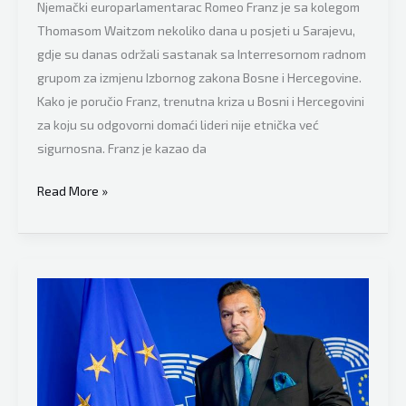
organizovanog
Njemački europarlamentarac Romeo Franz je sa kolegom
kriminala!
Thomasom Waitzom nekoliko dana u posjeti u Sarajevu,
gdje su danas održali sastanak sa Interresornom radnom
grupom za izmjenu Izbornog zakona Bosne i Hercegovine.
Kako je poručio Franz, trenutna kriza u Bosni i Hercegovini
za koju su odgovorni domaći lideri nije etnička već
sigurnosna. Franz je kazao da
Njemački
Read More »
europarlamentarac
Romeo
Franz
brutalno
iskreno
o
BiH:
“Ova
kriza