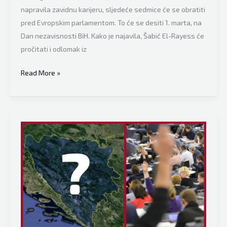
napravila zavidnu karijeru, sljedeće sedmice će se obratiti
pred Evropskim parlamentom. To će se desiti 1. marta, na
Dan nezavisnosti BiH. Kako je najavila, Šabić El-Rayess će
pročitati i odlomak iz
Američka
Read More »
Bosanka
Amra
Šabić
El-
Rayess
će
se
obratiti
u
Parlamentu
Evropske