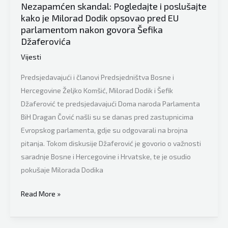
poglavica
Nezapamćen skandal: Pogledajte i poslušajte
kako je Milorad Dodik opsovao pred EU
u
parlamentom nakon govora Šefika
Evropskomu
Džaferovića
parlamentu
Vijesti
mogao
biti
Predsjedavajući i članovi Predsjedništva Bosne i
i
Hercegovine Željko Komšić, Milorad Dodik i Šefik
okidač
Džaferović te predsjedavajući Doma naroda Parlamenta
za
BiH Dragan Čović našli su se danas pred zastupnicima
promjenu
Evropskog parlamenta, gdje su odgovarali na brojna
svijesti”
pitanja. Tokom diskusije Džaferović je govorio o važnosti
saradnje Bosne i Hercegovine i Hrvatske, te je osudio
pokušaje Milorada Dodika
Nezapamćen
Read More »
skandal:
Pogledajte