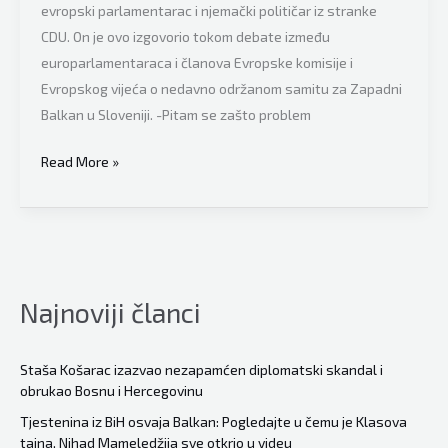
evropski parlamentarac i njemački političar iz stranke
kapacitetu!
CDU. On je ovo izgovorio tokom debate između
europarlamentaraca i članova Evropske komisije i
Evropskog vijeća o nedavno održanom samitu za Zapadni
Balkan u Sloveniji. -Pitam se zašto problem
Snažne
Read More »
poruke
u
EU
parlamentu,
njemački
Najnoviji članci
zastupnik
Michael
Gahler:
Staša Košarac izazvao nezapamćen diplomatski skandal i
obrukao Bosnu i Hercegovinu
“Ono
što
Tjestenina iz BiH osvaja Balkan: Pogledajte u čemu je Klasova
tajna, Nihad Mameledžija sve otkrio u videu
radi