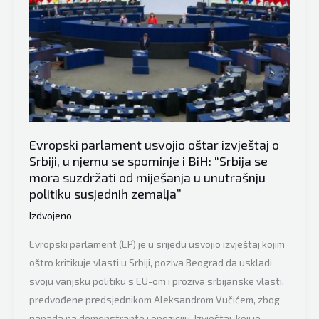
Evropski parlament usvojio oštar izvještaj o
Srbiji, u njemu se spominje i BiH: “Srbija se
mora suzdržati od miješanja u unutrašnju
politiku susjednih zemalja”
Izdvojeno
Evropski parlament (EP) je u srijedu usvojio izvještaj kojim
oštro kritikuje vlasti u Srbiji, poziva Beograd da uskladi
svoju vanjsku politiku s EU-om i proziva srbijanske vlasti,
predvođene predsjednikom Aleksandrom Vučićem, zbog
napada na demonstrante i opoziciju. Izvještaj, koji je