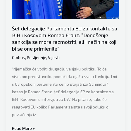
nije
etnička
već
Šef delegacije Parlamenta EU za kontakte sa
sigurnosna,
BiH i Kosovom Romeo Franz: “Donošenje
za
sankcija se mora razmotriti, ali i način na koji
to
bi se one primjenile”
su
Globus
,
Posljednje
,
Vijesti
odgovorni
bh.
“Njemačka će voditi drugačiju vanjsku politiku. To će
lideri!”
visokom predstavniku pomoći da ojača svoju funkciju. I mi
u Evropskom parlamentu ćemo stajati iza Schmidta”,
kazao je Romeo Franz, šef delegacije EP za kontakte sa
BiH i Kosovom u intervjuu za DW. Na pitanje, kako će
reagovati EU koliko Parlament zaista usvoji odluku o
povlačenju iz
Šef
Read More »