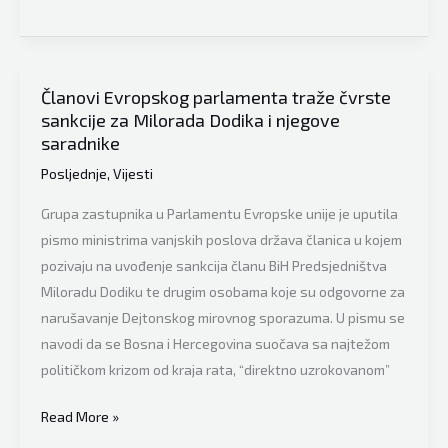
delegacije
Parlamenta
EU
za
Članovi Evropskog parlamenta traže čvrste
sankcije za Milorada Dodika i njegove
kontakte
saradnike
sa
BiH
Posljednje
,
Vijesti
i
Grupa zastupnika u Parlamentu Evropske unije je uputila
Kosovom
pismo ministrima vanjskih poslova država članica u kojem
Romeo
pozivaju na uvođenje sankcija članu BiH Predsjedništva
Franz:
Miloradu Dodiku te drugim osobama koje su odgovorne za
“Donošenje
narušavanje Dejtonskog mirovnog sporazuma. U pismu se
sankcija
navodi da se Bosna i Hercegovina suočava sa najtežom
se
političkom krizom od kraja rata, “direktno uzrokovanom”
mora
razmotriti,
Članovi
Read More »
ali
Evropskog