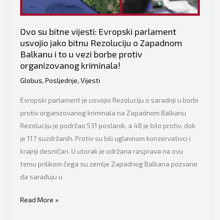
unije:
Na
Dan
Ovo su bitne vijesti: Evropski parlament
usvojio jako bitnu Rezoluciju o Zapadnom
nezavisnosti
Balkanu i to u vezi borbe protiv
BiH
organizovanog kriminala!
će
podsjetiti
Globus
,
Posljednje
,
Vijesti
Evropu
Evropski parlament je usvojio Rezoluciju o saradnji u borbi
da
protiv organizovanog kriminala na Zapadnom Balkanu
genocid
Rezoluciju je podržao 531 poslanik, a 48 je bilo protiv, dok
ne
je 117 suzdržanih. Protiv su bili uglavnom konzervativci i
smije
krajnji desničari. U utorak je održana rasprava na ovu
da
temu prilikom čega su zemlje Zapadnog Balkana pozvane
se
da sarađuju u
ponovi
Ovo
Read More »
su