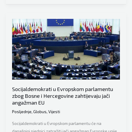
i
parlamenta
način
traže
na
čvrste
koji
sankcije
bi
za
se
Milorada
one
Dodika
primjenile”
i
njegove
saradnike
Socijaldemokrati u Evropskom parlamentu
zbog Bosne i Hercegovine zahtijevaju jači
angažman EU
Posljednje
,
Globus
,
Vijesti
Socijaldemokrati u Evropskom parlamentu će na
današnjoj sjednici zatražiti jači angažman Evropske unije