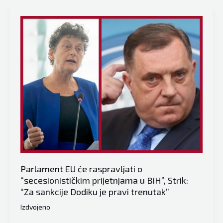
koje
bh.
parlamentarci
šalju
u
Evropski
parlament:
“Hitno
djelujte”
Parlament EU će raspravljati o
“secesionističkim prijetnjama u BiH”, Strik:
“Za sankcije Dodiku je pravi trenutak”
Izdvojeno