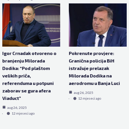
Igor Crnadak otvoreno o
Pokrenute provjere:
branjenju Milorada
Granična policija BiH
Dodika: “Pod plaštom
istražuje prelazak
velikih priča,
Milorada Dodika na
referenduma u potpuni
aerodromu u Banja Luci
zaborav se gura afera
aug 26, 2025
Viaduct”
12 mjeseci ago
aug 26, 2025
12 mjeseci ago