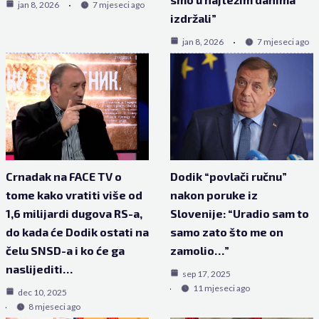
jan 8, 2026
7 mjeseci ago
izdržali”
jan 8, 2026
7 mjeseci ago
Crnadak na FACE TV o
Dodik “povlači ručnu”
tome kako vratiti više od
nakon poruke iz
1,6 milijardi dugova RS-a,
Slovenije: “Uradio sam to
do kada će Dodik ostati na
samo zato što me on
čelu SNSD-a i ko će ga
zamolio…”
naslijediti…
sep 17, 2025
11 mjeseci ago
dec 10, 2025
8 mjeseci ago