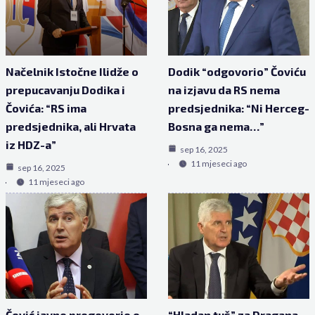
Načelnik Istočne Ilidže o
Dodik “odgovorio” Čoviću
prepucavanju Dodika i
na izjavu da RS nema
Čovića: “RS ima
predsjednika: “Ni Herceg-
predsjednika, ali Hrvata
Bosna ga nema…”
iz HDZ-a”
sep 16, 2025
11 mjeseci ago
sep 16, 2025
11 mjeseci ago
Čović javno progovorio o
“Hladan tuš” za Dragana