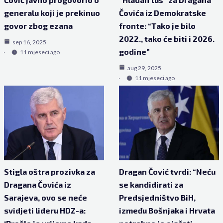
generalu koji je prekinuo
Čovića iz Demokratske
govor zbog ezana
fronte: “Tako je bilo
2022., tako će biti i 2026.
sep 16, 2025
godine”
11 mjeseci ago
aug 29, 2025
11 mjeseci ago
Stigla oštra prozivka za
Dragan Čović tvrdi: “Neću
Dragana Čovića iz
se kandidirati za
Sarajeva, ovo se neće
Predsjedništvo BiH,
svidjeti lideru HDZ-a:
između Bošnjaka i Hrvata