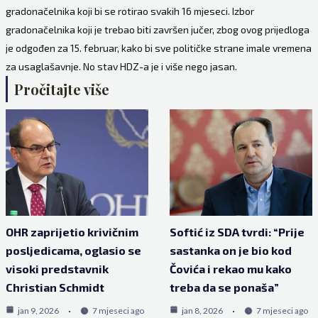
gradonačelnika koji bi se rotirao svakih 16 mjeseci. Izbor
gradonačelnika koji je trebao biti završen jučer, zbog ovog prijedloga
je odgođen za 15. februar, kako bi sve političke strane imale vremena
za usaglašavnje. No stav HDZ-a je i više nego jasan.
Pročitajte više
OHR zaprijetio krivičnim
Softić iz SDA tvrdi: “Prije
posljedicama, oglasio se
sastanka on je bio kod
visoki predstavnik
Čovića i rekao mu kako
Christian Schmidt
treba da se ponaša”
jan 9, 2026
7 mjeseci ago
jan 8, 2026
7 mjeseci ago