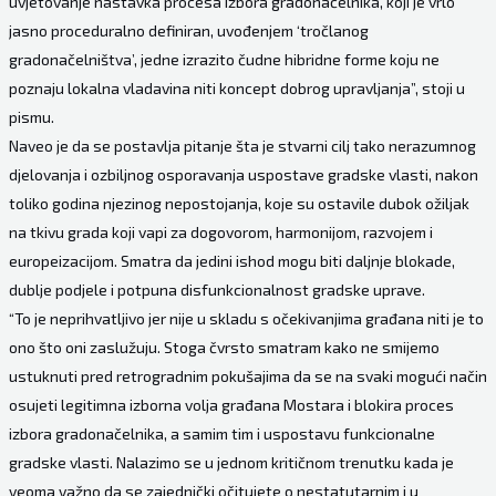
uvjetovanje nastavka procesa izbora gradonačelnika, koji je vrlo
jasno proceduralno definiran, uvođenjem ‘tročlanog
gradonačelništva’, jedne izrazito čudne hibridne forme koju ne
poznaju lokalna vladavina niti koncept dobrog upravljanja”, stoji u
pismu.
Naveo je da se postavlja pitanje šta je stvarni cilj tako nerazumnog
djelovanja i ozbiljnog osporavanja uspostave gradske vlasti, nakon
toliko godina njezinog nepostojanja, koje su ostavile dubok ožiljak
na tkivu grada koji vapi za dogovorom, harmonijom, razvojem i
europeizacijom. Smatra da jedini ishod mogu biti daljnje blokade,
dublje podjele i potpuna disfunkcionalnost gradske uprave.
“To je neprihvatljivo jer nije u skladu s očekivanjima građana niti je to
ono što oni zaslužuju. Stoga čvrsto smatram kako ne smijemo
ustuknuti pred retrogradnim pokušajima da se na svaki mogući način
osujeti legitimna izborna volja građana Mostara i blokira proces
izbora gradonačelnika, a samim tim i uspostavu funkcionalne
gradske vlasti. Nalazimo se u jednom kritičnom trenutku kada je
veoma važno da se zajednički očitujete o nestatutarnim i u