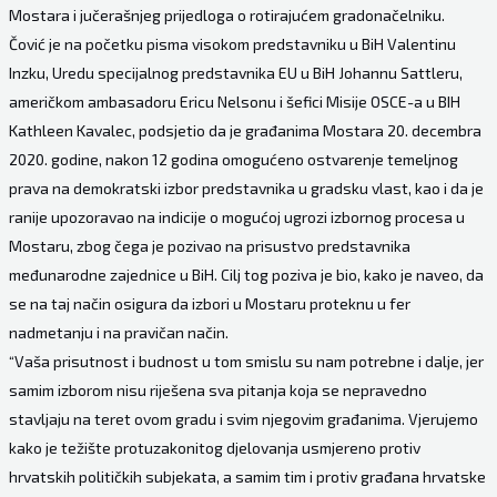
Mostara i jučerašnjeg prijedloga o rotirajućem gradonačelniku.
Čović je na početku pisma visokom predstavniku u BiH Valentinu
Inzku, Uredu specijalnog predstavnika EU u BiH Johannu Sattleru,
američkom ambasadoru Ericu Nelsonu i šefici Misije OSCE-a u BIH
Kathleen Kavalec, podsjetio da je građanima Mostara 20. decembra
2020. godine, nakon 12 godina omogućeno ostvarenje temeljnog
prava na demokratski izbor predstavnika u gradsku vlast, kao i da je
ranije upozoravao na indicije o mogućoj ugrozi izbornog procesa u
Mostaru, zbog čega je pozivao na prisustvo predstavnika
međunarodne zajednice u BiH. Cilj tog poziva je bio, kako je naveo, da
se na taj način osigura da izbori u Mostaru proteknu u fer
nadmetanju i na pravičan način.
“Vaša prisutnost i budnost u tom smislu su nam potrebne i dalje, jer
samim izborom nisu riješena sva pitanja koja se nepravedno
stavljaju na teret ovom gradu i svim njegovim građanima. Vjerujemo
kako je težište protuzakonitog djelovanja usmjereno protiv
hrvatskih političkih subjekata, a samim tim i protiv građana hrvatske