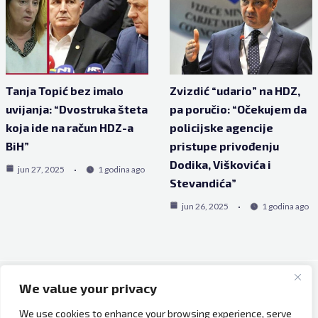
Tanja Topić bez imalo
Zvizdić “udario” na HDZ,
uvijanja: “Dvostruka šteta
pa poručio: “Očekujem da
koja ide na račun HDZ-a
policijske agencije
BiH”
pristupe privođenju
Dodika, Viškovića i
jun 27, 2025
1 godina ago
Stevandića”
jun 26, 2025
1 godina ago
We value your privacy
Copyright © 2026 Bh Dijaspora.
We use cookies to enhance your browsing experience, serve
O nama