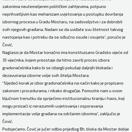
zakonima neutemeljenim političkim zahtjevima, potpuno
neprihvatljivim kao mehanizam uvjetovanja u postupku dovršenja
izbornog procesa u Gradu Mostaru, na zadovoljstvo i za dobrobit
svih njegovih građana. Nadam se da uviđate svu štetnost takvog
nastojanja kao i potrebu da se odlučno osude i osujete”, poručio je
Čović.
Naglasio je da Mostar konačno ima konstituisano Gradsko vijeće od
35 vijećnika, kojem preostaje da hitno završi proces izbora
gradonačelnika kako bi se izbjegli pokušaji daljnjih blokada i
dezavuiranja izborne volje svih žitelja Mostara.
“Sljedeći korak je izbor gradonačelnika na način kako je propisano
zakonom i procedurama, i nikako drugačije. Pomozite nam u ovom
ključnom trenutku da spriječimo institucionalnu tiraniju i haos, koji
mogu proizaći iz nerazumnih uvjetovanja i osporavanja
implementacije volje građana na održanim izborima”, zaključio je
Čović.
Podsjećamo, Čović je jučer odbio prijedlog Bh. bloka da Mostar dobije