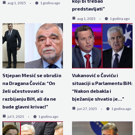
koji bi trebao
aug 1, 2025
1 godina ago
predstavljati”
aug 1, 2025
1 godina ago
Stjepan Mesić se obrušio
Vukanović o Čoviću i
na Dragana Čovića: “On
situaciji u Parlamentu BiH:
želi učestvovati u
“Nakon debakla i
razbijanju BiH, ali da ne
bježanije shvatio je…”
bude glavni krivac!”
jun 27, 2025
1 godina ago
jul 5, 2025
1 godina ago