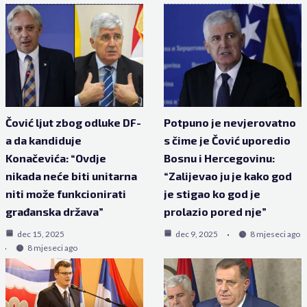
Čović ljut zbog odluke DF-
Potpuno je nevjerovatno
a da kandiduje
s čime je Čović uporedio
Konačevića: “Ovdje
Bosnu i Hercegovinu:
nikada neće biti unitarna
“Zalijevao ju je kako god
niti može funkcionirati
je stigao ko god je
građanska država”
prolazio pored nje”
dec 15, 2025
dec 9, 2025
8 mjeseci ago
8 mjeseci ago