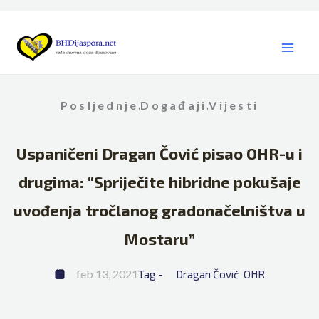
Skip
to
content
Posljednje
Događaji
Vijesti
,
,
Uspaničeni Dragan Čović pisao OHR-u i
drugima: “Spriječite hibridne pokušaje
uvođenja tročlanog gradonačelništva u
Mostaru”
feb 13, 2021
Tag - 
Dragan Čović
OHR