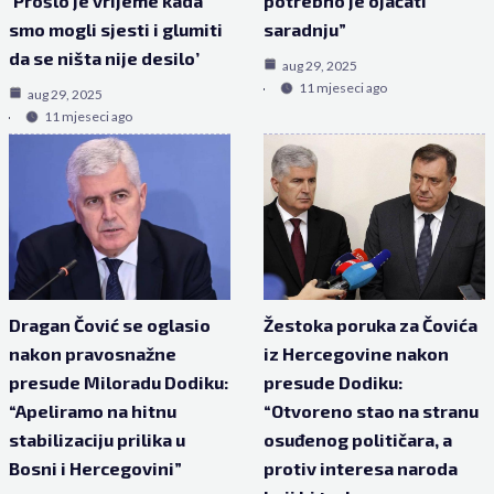
‘Prošlo je vrijeme kada
potrebno je ojačati
smo mogli sjesti i glumiti
saradnju”
da se ništa nije desilo’
aug 29, 2025
11 mjeseci ago
aug 29, 2025
11 mjeseci ago
Dragan Čović se oglasio
Žestoka poruka za Čovića
nakon pravosnažne
iz Hercegovine nakon
presude Miloradu Dodiku:
presude Dodiku:
“Apeliramo na hitnu
“Otvoreno stao na stranu
stabilizaciju prilika u
osuđenog političara, a
Bosni i Hercegovini”
protiv interesa naroda