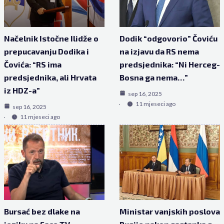
Načelnik Istočne Ilidže o
Dodik “odgovorio” Čoviću
prepucavanju Dodika i
na izjavu da RS nema
Čovića: “RS ima
predsjednika: “Ni Herceg-
predsjednika, ali Hrvata
Bosna ga nema…”
iz HDZ-a”
sep 16, 2025
11 mjeseci ago
sep 16, 2025
11 mjeseci ago
Bursać bez dlake na
Ministar vanjskih poslova