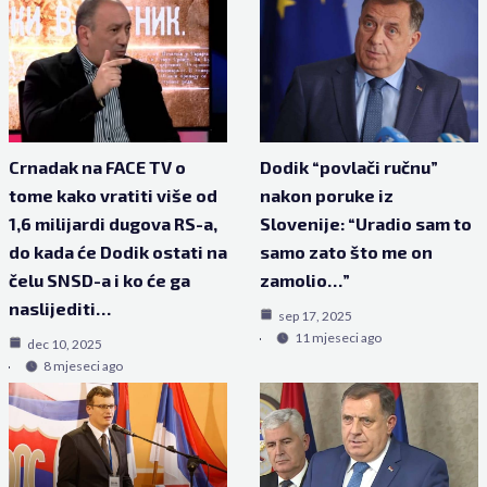
Crnadak na FACE TV o
Dodik “povlači ručnu”
tome kako vratiti više od
nakon poruke iz
1,6 milijardi dugova RS-a,
Slovenije: “Uradio sam to
do kada će Dodik ostati na
samo zato što me on
čelu SNSD-a i ko će ga
zamolio…”
naslijediti…
sep 17, 2025
11 mjeseci ago
dec 10, 2025
8 mjeseci ago