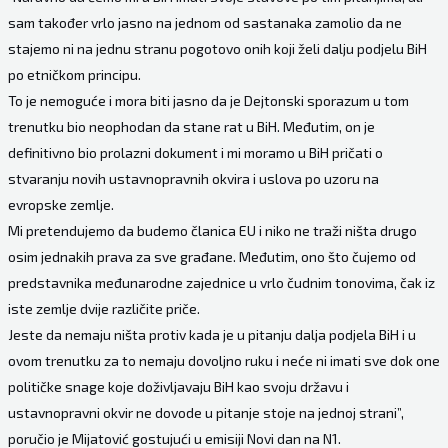
sam također vrlo jasno na jednom od sastanaka zamolio da ne
stajemo ni na jednu stranu pogotovo onih koji želi dalju podjelu BiH
po etničkom principu.
To je nemoguće i mora biti jasno da je Dejtonski sporazum u tom
trenutku bio neophodan da stane rat u BiH. Međutim, on je
definitivno bio prolazni dokument i mi moramo u BiH pričati o
stvaranju novih ustavnopravnih okvira i uslova po uzoru na
evropske zemlje.
Mi pretendujemo da budemo članica EU i niko ne traži ništa drugo
osim jednakih prava za sve građane. Međutim, ono što čujemo od
predstavnika međunarodne zajednice u vrlo čudnim tonovima, čak iz
iste zemlje dvije različite priče.
Jeste da nemaju ništa protiv kada je u pitanju dalja podjela BiH i u
ovom trenutku za to nemaju dovoljno ruku i neće ni imati sve dok one
političke snage koje doživljavaju BiH kao svoju državu i
ustavnopravni okvir ne dovode u pitanje stoje na jednoj strani”,
poručio je Mijatović gostujući u emisiji Novi dan na N1.