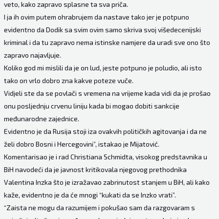
veto, kako zapravo splasne ta sva priča.
I ja ih ovim putem ohrabrujem da nastave tako jer je potpuno
evidentno da Dodik sa svim ovim samo skriva svoj višedecenijski
kriminal i da tu zapravo nema istinske namjere da uradi sve ono što
zapravo najavljuje.
Koliko god mi mislili da je on lud, jeste potpuno je poludio, ali isto
tako on vrlo dobro zna kakve poteze vuče.
Vidjeli ste da se povlači s vremena na vrijeme kada vidi da je prošao
onu posljednju crvenu liniju kada bi mogao dobiti sankcije
međunarodne zajednice.
Evidentno je da Rusija stoji iza ovakvih političkih agitovanja i da ne
želi dobro Bosni i Hercegovini”, istakao je Mijatović.
Komentarisao je i rad Christiana Schmidta, visokog predstavnika u
BiH navodeći da je javnost kritikovala njegovog prethodnika
Valentina Inzka što je izražavao zabrinutost stanjem u BiH, ali kako
kaže, evidentno je da će mnogi “kukati da se Inzko vrati”.
“Zaista ne mogu da razumijem i pokušao sam da razgovaram s