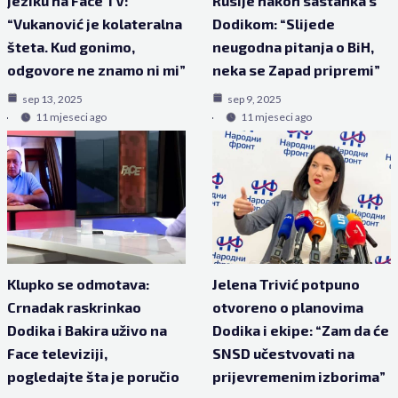
jeziku na Face TV:
Rusije nakon sastanka s
“Vukanović je kolateralna
Dodikom: “Slijede
šteta. Kud gonimo,
neugodna pitanja o BiH,
odgovore ne znamo ni mi”
neka se Zapad pripremi”
sep 13, 2025
sep 9, 2025
11 mjeseci ago
11 mjeseci ago
Klupko se odmotava:
Jelena Trivić potpuno
Crnadak raskrinkao
otvoreno o planovima
Dodika i Bakira uživo na
Dodika i ekipe: “Zam da će
Face televiziji,
SNSD učestvovati na
pogledajte šta je poručio
prijevremenim izborima”