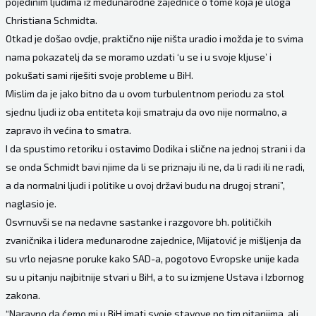
pojedinim ljudima iz međunarodne zajednice o tome koja je uloga
Christiana Schmidta.
Otkad je došao ovdje, praktično nije ništa uradio i možda je to svima
nama pokazatelj da se moramo uzdati ‘u se i u svoje kljuse’ i
pokušati sami riješiti svoje probleme u BiH.
Mislim da je jako bitno da u ovom turbulentnom periodu za stol
sjednu ljudi iz oba entiteta koji smatraju da ovo nije normalno, a
zapravo ih većina to smatra.
I da spustimo retoriku i ostavimo Dodika i slične na jednoj strani i da
se onda Schmidt bavi njime da li se priznaju ili ne, da li radi ili ne radi,
a da normalni ljudi i politike u ovoj državi budu na drugoj strani”,
naglasio je.
Osvrnuvši se na nedavne sastanke i razgovore bh. političkih
zvaničnika i lidera međunarodne zajednice, Mijatović je mišljenja da
su vrlo nejasne poruke kako SAD-a, pogotovo Evropske unije kada
su u pitanju najbitnije stvari u BiH, a to su izmjene Ustava i Izbornog
zakona.
“Naravno da ćemo mi u BiH imati svoje stavove po tim pitanjima, ali