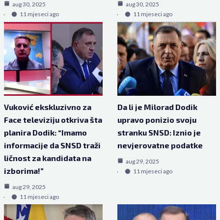
aug 30, 2025
aug 30, 2025
11 mjeseci ago
11 mjeseci ago
Vuković ekskluzivno za
Da li je Milorad Dodik
Face televiziju otkriva šta
upravo ponizio svoju
planira Dodik: “Imamo
stranku SNSD: Iznio je
informacije da SNSD traži
nevjerovatne podatke
ličnost za kandidata na
aug 29, 2025
izborima!”
11 mjeseci ago
aug 29, 2025
11 mjeseci ago