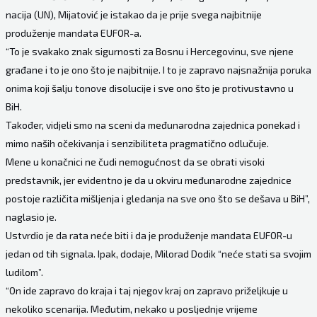
nacija (UN), Mijatović je istakao da je prije svega najbitnije
produženje mandata EUFOR-a.
“To je svakako znak sigurnosti za Bosnu i Hercegovinu, sve njene
građane i to je ono što je najbitnije. I to je zapravo najsnažnija poruka
onima koji šalju tonove disolucije i sve ono što je protivustavno u
BiH.
Također, vidjeli smo na sceni da međunarodna zajednica ponekad i
mimo naših očekivanja i senzibiliteta pragmatično odlučuje.
Mene u konačnici ne čudi nemogućnost da se obrati visoki
predstavnik, jer evidentno je da u okviru međunarodne zajednice
postoje različita mišljenja i gledanja na sve ono što se dešava u BiH”,
naglasio je.
Ustvrdio je da rata neće biti i da je produženje mandata EUFOR-u
jedan od tih signala. Ipak, dodaje, Milorad Dodik “neće stati sa svojim
ludilom”.
“On ide zapravo do kraja i taj njegov kraj on zapravo priželjkuje u
nekoliko scenarija. Međutim, nekako u posljednje vrijeme