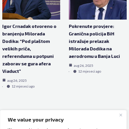
Igor Crnadak otvoreno o
Pokrenute provjere:
branjenju Milorada
Granična policija BiH
Dodika: “Pod plaštom
istražuje prelazak
velikih priča,
Milorada Dodika na
referenduma u potpuni
aerodromu u Banja Luci
zaborav se gura afera
aug 26, 2025
Viaduct”
12 mjeseci ago
aug 26, 2025
12 mjeseci ago
We value your privacy
Copyright © 2026 Bh Dijaspora.