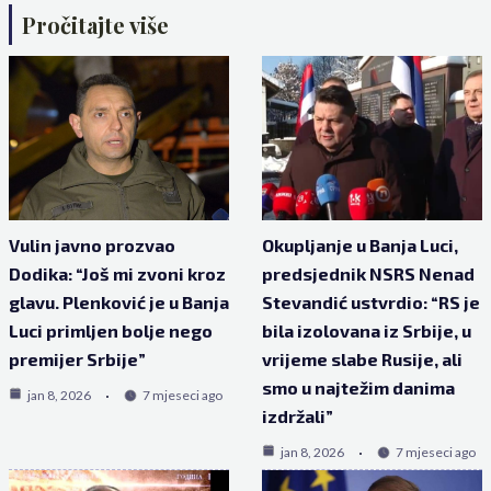
Pročitajte više
Vulin javno prozvao
Okupljanje u Banja Luci,
Dodika: “Još mi zvoni kroz
predsjednik NSRS Nenad
glavu. Plenković je u Banja
Stevandić ustvrdio: “RS je
Luci primljen bolje nego
bila izolovana iz Srbije, u
premijer Srbije”
vrijeme slabe Rusije, ali
smo u najtežim danima
jan 8, 2026
7 mjeseci ago
izdržali”
jan 8, 2026
7 mjeseci ago