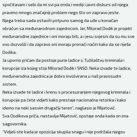
spočitavam i sebi da mi svi pa onda i mediji i javni diskurs od njega
pravimo mnogo značajniji problem nego što on zapravo jeste.
Njega treba sada ostaviti potpuno samog da uđe u konačan
obračun sa međunarodnom zajednicom. Jer, Milorad Dodik je projekt
međunarodne zajednice i oni moraju biti, a i jesu svjesni da su mu sve
ovo dozvolili i da zapravo oni moraju pronaći način kako da se riješe
Dodika.
Ja uporno pričam da postoje pune ladice u Tužilaštvu kriminala i
korupcije iza kojeg stoji Milorad Dodik i SNSD. Neka izvade te ladice,
međunarodna zajednica je dobro involvirana u naš pravosudni
sistem.
Neka izvade te ladice i krenu s procesuiranjem njegovog kriminala i
korupcije pa ćete vidjeti kako prestaje nacionalna retorika i kako
idemo na neki sasvim drugačiji teren”, naglasio je Mijatović.
Sva Dodikova priča, nastavlja Mijatović, opstaje onda kada on ima
sagovornika.
“Vidjeli ste kada je opozicija skupila snagu i nije podržala njegov