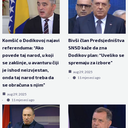
Komšić o Dodikovoj najavi
Bivši član Predsjedništva
referenduma: “Ako
SNSD kaže da zna
povede taj narod, u koji
Dodikov plan: “Uveliko se
se zaklinje, u avanturu čiji
spremaju za izbore”
je ishod neizvjestan,
aug 29, 2025
onda taj narod treba da
11 mjeseci ago
se obračuna s njim”
aug 29, 2025
11 mjeseci ago