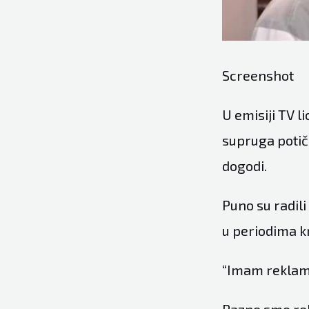
Screenshot
U emisiji TV l
supruga potiču
dogodi.
Puno su radili
u periodima k
“Imam reklamn
Razne smo rekl