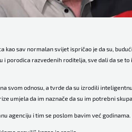
ica kao sav normalan svijet ispričao je da su, budući 
 i porodica razvedenih roditelja, sve dali da se to 
 na svom odnosu, a tvrde da su izrodili inteligentnu
rize umjela da im naznače da su im potrebni skupa
u agenciju i tim se poslom bavim već godinama.
ame pravili”, kazao je ranije.