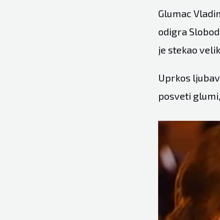
Glumac Vladimi
odigra Slobod
je stekao veli
Uprkos ljubavi
posveti glumi,