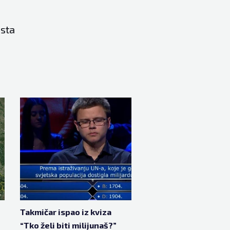
osta
Takmičar ispao iz kviza
“Tko želi biti milijunaš?”