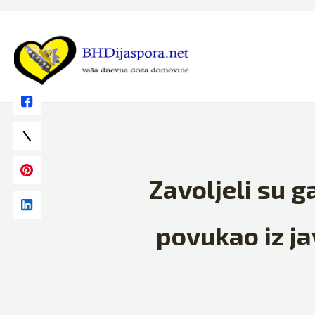
Skip
to
content
Zavoljeli su g
povukao iz ja