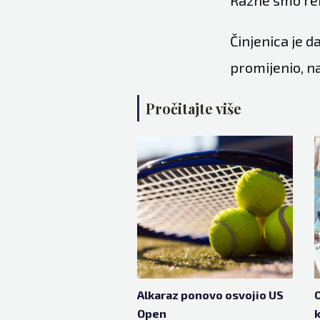
Činjenica je d
promijenio, na
Pročitajte više
Alkaraz ponovo osvojio US
O
Open
k