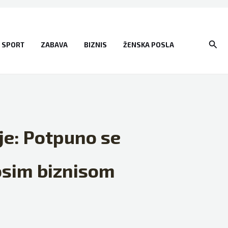
Sear
SPORT
ZABAVA
BIZNIS
ŽENSKA POSLA
ije: Potpuno se
nosim biznisom