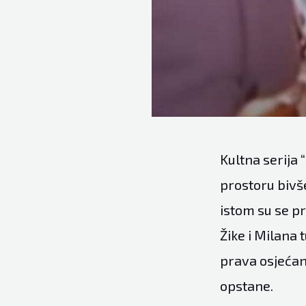
Kultna serija 
prostoru bivš
istom su se pr
Žike i Milana 
prava osjećan
opstane.