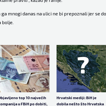
a ga mnogi danas na ulici ne bi prepoznali jer se d
 bolje.
bjavljeno top 10 najvećih
Hrvatski mediji: BiH je
ompanija u FBiH po dobiti,
dobila nešto što Hrvatska