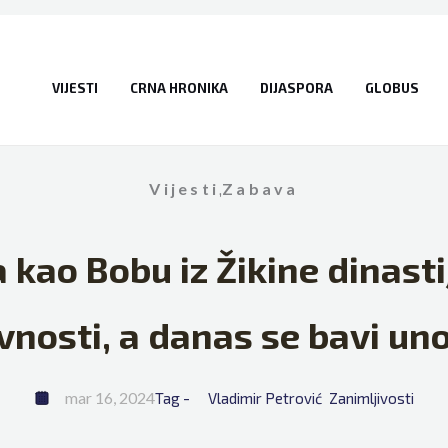
VIJESTI
CRNA HRONIKA
DIJASPORA
GLOBUS
Vijesti
,
Zabava
a kao Bobu iz Žikine dinast
vnosti, a danas se bavi u
mar 16, 2024
Tag - 
Vladimir Petrović
Zanimljivosti