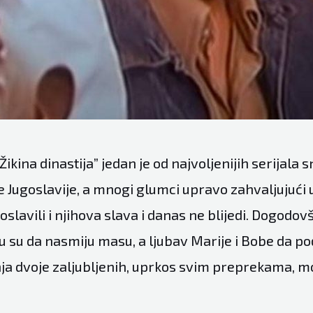
“Žikina dinastija” jedan je od najvoljenijih serijala
e Jugoslavije, a mnogi glumci upravo zahvaljujući
oslavili i njihova slava i danas ne blijedi. Dogodovš
tu su da nasmiju masu, a ljubav Marije i Bobe da po
ja dvoje zaljubljenih, uprkos svim preprekama, m