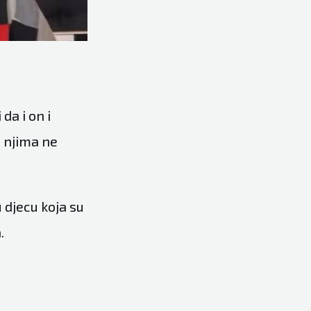
da i on i
i njima ne
 djecu koja su
.