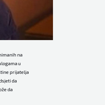
 snimanih na
 ulogama u
tine prijatelja
dsjeti da
ože da