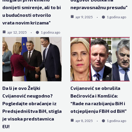
donijeti smirenje, ali to bi
nepravosnažnu presudu”
u budućnosti otvorilo
apr 9, 2025
1 godina ago
vrata novim krizama”
apr 12, 2025
1 godina ago
Da li je ovo Željki
Cvijanović se obrušila
Cvijanović neugodno?
Bećirovića i Komšića:
Pogledajte obraćanje iz
“Rade na razbijanju BiH i
Predsjedništva BiH, stigla
otcjepljenju FBiH od BiH”
je visoka predstavnica
apr 8, 2025
1 godina ago
EU!