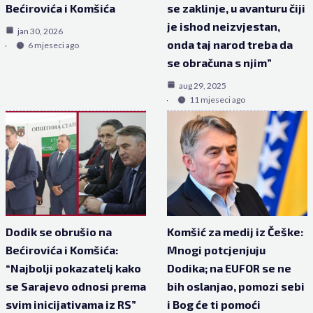
Bećirovića i Komšića
se zaklinje, u avanturu čiji
je ishod neizvjestan,
jan 30, 2026
onda taj narod treba da
6 mjeseci ago
se obračuna s njim”
aug 29, 2025
11 mjeseci ago
Dodik se obrušio na
Komšić za medij iz Češke:
Bećirovića i Komšića:
Mnogi potcjenjuju
“Najbolji pokazatelj kako
Dodika; na EUFOR se ne
se Sarajevo odnosi prema
bih oslanjao, pomozi sebi
svim inicijativama iz RS”
i Bog će ti pomoći