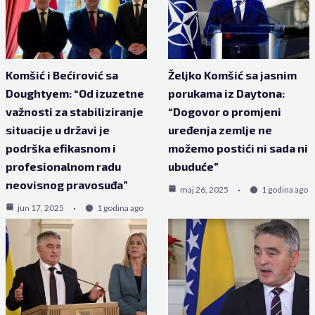
Komšić i Bećirović sa
Željko Komšić sa jasnim
Doughtyem: “Od izuzetne
porukama iz Daytona:
važnosti za stabiliziranje
“Dogovor o promjeni
situacije u državi je
uređenja zemlje ne
podrška efikasnom i
možemo postići ni sada ni
profesionalnom radu
ubuduće”
neovisnog pravosuđa”
maj 26, 2025
1 godina ago
jun 17, 2025
1 godina ago