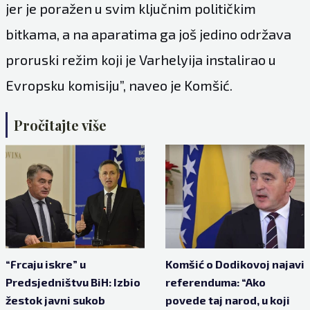
jer je poražen u svim ključnim političkim
bitkama, a na aparatima ga još jedino održava
proruski režim koji je Varhelyija instalirao u
Evropsku komisiju”, naveo je Komšić.
Pročitajte više
“Frcaju iskre” u
Komšić o Dodikovoj najavi
Predsjedništvu BiH: Izbio
referenduma: “Ako
žestok javni sukob
povede taj narod, u koji