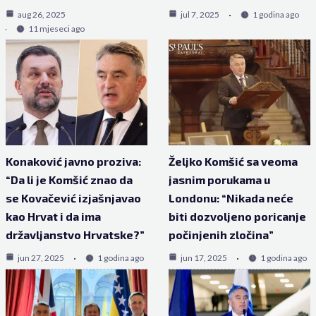
aug 26, 2025
jul 7, 2025
1 godina ago
11 mjeseci ago
Konaković javno proziva:
Željko Komšić sa veoma
“Da li je Komšić znao da
jasnim porukama u
se Kovačević izjašnjavao
Londonu: “Nikada neće
kao Hrvat i da ima
biti dozvoljeno poricanje
državljanstvo Hrvatske?”
počinjenih zločina”
jun 27, 2025
1 godina ago
jun 17, 2025
1 godina ago