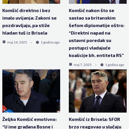
Komšić direktno i bez
Komšić nakon što se
imalo uvijanja: Zakoni se
sastao sa britanskim
pozdravljaju, pa stiže
šefom diplomatije oštro:
hladan tuš iz Brisela
“Direktni napad na
ustavni poredak su
maj 14, 2025
1 godina ago
postupci vladajuće
koalicije bh. entiteta RS”
maj 7, 2025
1 godina ago
Željko Komšić emotivno:
Komšić iz Brisela: SFOR
“U ime građana Bosne i
brzo reagovao u slučaju