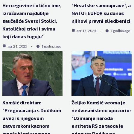
Hercegovine i u lično ime,
“Hrvatske samouprave”, a
izražavam najdublje
NATO i EUFOR su danas
saučešće Svetoj Stolici,
njihovi pravni sljedbenici
Katoličkoj crkvi i svima
apr 15, 2025
1 godina ago
koji danas tuguju”
apr 21, 2025
1 godina ago
Komšić direktan:
Željko Komšić veoma je
“Pregovaranja s Dodikom
nedvosmisleno upozorio:
u vezi s njegovom
“Uzimanje naroda
zatvorskom kaznom
entiteta RS za taoca je
mogla bi privremeno
odgovor Dodika na