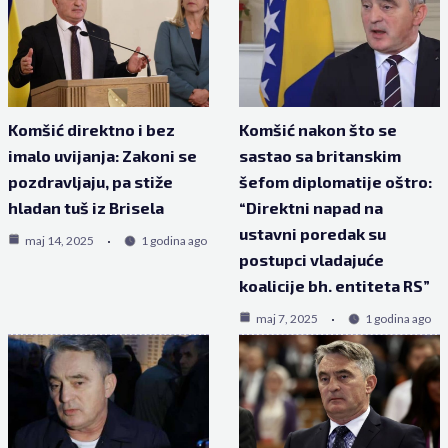
Komšić direktno i bez
Komšić nakon što se
imalo uvijanja: Zakoni se
sastao sa britanskim
pozdravljaju, pa stiže
šefom diplomatije oštro:
hladan tuš iz Brisela
“Direktni napad na
ustavni poredak su
maj 14, 2025
1 godina ago
postupci vladajuće
koalicije bh. entiteta RS”
maj 7, 2025
1 godina ago