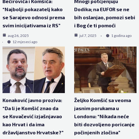
Bećirovića i Komšića:
Mnogi potcjenjuju
“Najbolji pokazatelj kako
Dodika; na EUFOR se ne
se Sarajevo odnosi prema
bih oslanjao, pomozi sebi
svim inicijativama iz RS”
i Bog će ti pomoći
aug 26, 2025
jul 7, 2025
1 godina ago
12 mjeseci ago
Konaković javno proziva:
Željko Komšić sa veoma
“Da li je Komšić znao da
jasnim porukama u
se Kovačević izjašnjavao
Londonu: “Nikada neće
kao Hrvat i da ima
biti dozvoljeno poricanje
državljanstvo Hrvatske?”
počinjenih zločina”