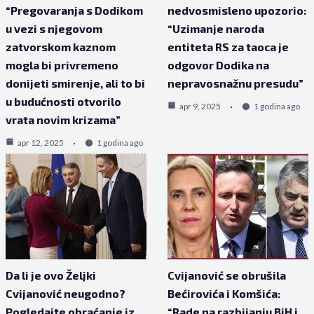
“Pregovaranja s Dodikom
nedvosmisleno upozorio:
u vezi s njegovom
“Uzimanje naroda
zatvorskom kaznom
entiteta RS za taoca je
mogla bi privremeno
odgovor Dodika na
donijeti smirenje, ali to bi
nepravosnažnu presudu”
u budućnosti otvorilo
apr 9, 2025
1 godina ago
vrata novim krizama”
apr 12, 2025
1 godina ago
Da li je ovo Željki
Cvijanović se obrušila
Cvijanović neugodno?
Bećirovića i Komšića:
Pogledajte obraćanje iz
“Rade na razbijanju BiH i