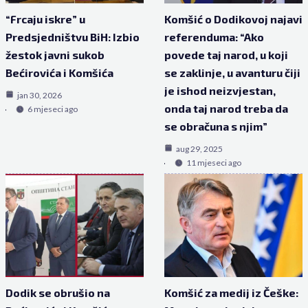
“Frcaju iskre” u
Komšić o Dodikovoj najavi
Predsjedništvu BiH: Izbio
referenduma: “Ako
žestok javni sukob
povede taj narod, u koji
Bećirovića i Komšića
se zaklinje, u avanturu čiji
je ishod neizvjestan,
jan 30, 2026
onda taj narod treba da
6 mjeseci ago
se obračuna s njim”
aug 29, 2025
11 mjeseci ago
Dodik se obrušio na
Komšić za medij iz Češke: