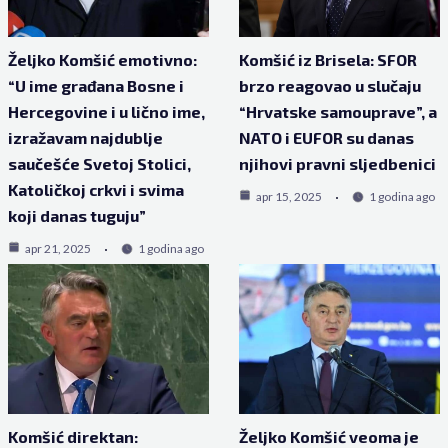
Željko Komšić emotivno:
Komšić iz Brisela: SFOR
“U ime građana Bosne i
brzo reagovao u slučaju
Hercegovine i u lično ime,
“Hrvatske samouprave”, a
izražavam najdublje
NATO i EUFOR su danas
saučešće Svetoj Stolici,
njihovi pravni sljedbenici
Katoličkoj crkvi i svima
apr 15, 2025
1 godina ago
koji danas tuguju”
apr 21, 2025
1 godina ago
Komšić direktan:
Željko Komšić veoma je