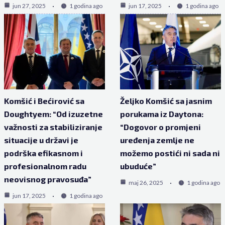
jun 27, 2025
1 godina ago
jun 17, 2025
1 godina ago
Komšić i Bećirović sa
Željko Komšić sa jasnim
Doughtyem: “Od izuzetne
porukama iz Daytona:
važnosti za stabiliziranje
“Dogovor o promjeni
situacije u državi je
uređenja zemlje ne
podrška efikasnom i
možemo postići ni sada ni
profesionalnom radu
ubuduće”
neovisnog pravosuđa”
maj 26, 2025
1 godina ago
jun 17, 2025
1 godina ago