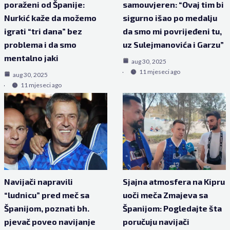
poraženi od Španije:
samouvjeren: “Ovaj tim bi
Nurkić kaže da možemo
sigurno išao po medalju
igrati “tri dana” bez
da smo mi povrijeđeni tu,
problema i da smo
uz Sulejmanovića i Garzu”
mentalno jaki
aug 30, 2025
11 mjeseci ago
aug 30, 2025
11 mjeseci ago
Navijači napravili
Sjajna atmosfera na Kipru
“ludnicu” pred meč sa
uoči meča Zmajeva sa
Španijom, poznati bh.
Španijom: Pogledajte šta
pjevač poveo navijanje
poručuju navijači