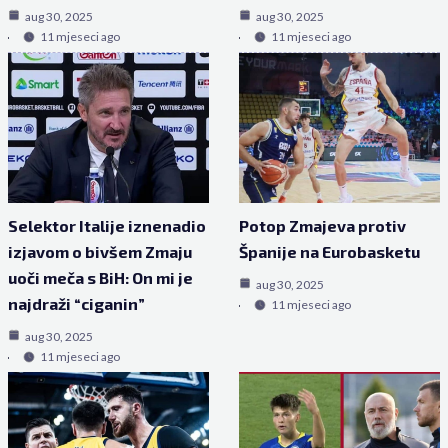
aug 30, 2025
aug 30, 2025
11 mjeseci ago
11 mjeseci ago
Selektor Italije iznenadio
Potop Zmajeva protiv
izjavom o bivšem Zmaju
Španije na Eurobasketu
uoči meča s BiH: On mi je
aug 30, 2025
najdraži “ciganin”
11 mjeseci ago
aug 30, 2025
11 mjeseci ago