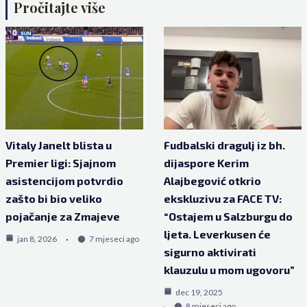
Pročitajte više
Vitaly Janelt blista u
Fudbalski dragulj iz bh.
Premier ligi: Sjajnom
dijaspore Kerim
asistencijom potvrdio
Alajbegović otkrio
zašto bi bio veliko
ekskluzivu za FACE TV:
pojačanje za Zmajeve
“Ostajem u Salzburgu do
ljeta. Leverkusen će
jan 8, 2026
7 mjeseci ago
sigurno aktivirati
klauzulu u mom ugovoru”
dec 19, 2025
8 mjeseci ago