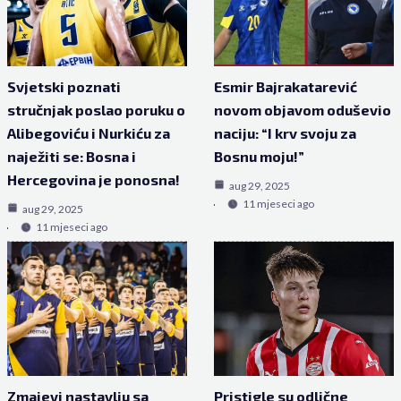
Svjetski poznati
Esmir Bajrakatarević
stručnjak poslao poruku o
novom objavom oduševio
Alibegoviću i Nurkiću za
naciju: “I krv svoju za
naježiti se: Bosna i
Bosnu moju!”
Hercegovina je ponosna!
aug 29, 2025
11 mjeseci ago
aug 29, 2025
11 mjeseci ago
Zmajevi nastavlju sa
Pristigle su odlične