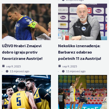
UŽIVO Hrabri Zmajevi
Nekoliko iznenađenja:
dobro igraju protiv
Barbarez odabrao
favorizirane Austrije!
početnih 11 za Austriju!
sep 9, 2025
sep 9, 2025
11 mjeseci ago
11 mjeseci ago