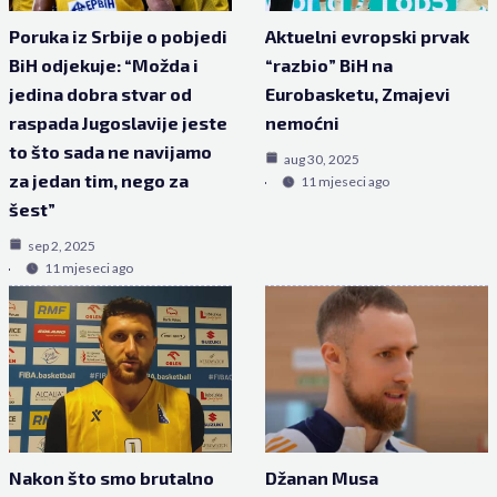
Poruka iz Srbije o pobjedi
Aktuelni evropski prvak
BiH odjekuje: “Možda i
“razbio” BiH na
jedina dobra stvar od
Eurobasketu, Zmajevi
raspada Jugoslavije jeste
nemoćni
to što sada ne navijamo
aug 30, 2025
za jedan tim, nego za
11 mjeseci ago
šest”
sep 2, 2025
11 mjeseci ago
Nakon što smo brutalno
Džanan Musa