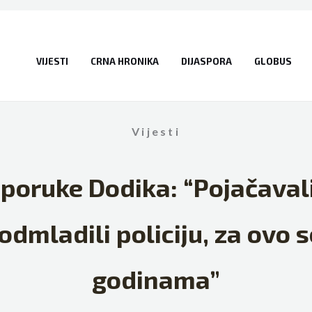
VIJESTI
CRNA HRONIKA
DIJASPORA
GLOBUS
Vijesti
 poruke Dodika: “Pojačaval
podmladili policiju, za ovo
godinama”