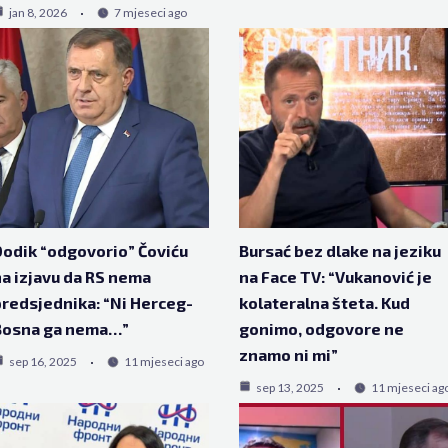
jan 8, 2026
7 mjeseci ago
odik “odgovorio” Čoviću
Bursać bez dlake na jeziku
a izjavu da RS nema
na Face TV: “Vukanović je
redsjednika: “Ni Herceg-
kolateralna šteta. Kud
Bosna ga nema…”
gonimo, odgovore ne
znamo ni mi”
sep 16, 2025
11 mjeseci ago
sep 13, 2025
11 mjeseci ag