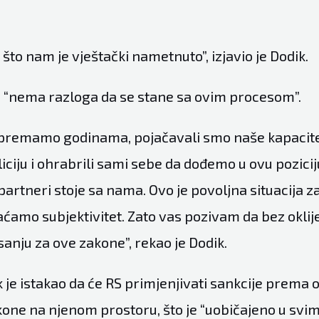
to nam je vještački nametnuto”, izjavio je Dodik.
a “nema razloga da se stane sa ovim procesom”.
ipremamo godinama, pojačavali smo naše kapacite
iciju i ohrabrili sami sebe da dođemo u ovu pozicij
 partneri stoje sa nama. Ovo je povoljna situacija 
aćamo subjektivitet. Zato vas pozivam da bez okli
sanju za ove zakone”, rekao je Dodik.
 je istakao da će RS primjenjivati sankcije prema 
akone na njenom prostoru, što je “uobičajeno u svi