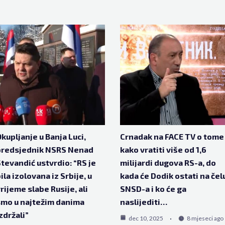
kupljanje u Banja Luci,
Crnadak na FACE TV o tome
predsjednik NSRS Nenad
kako vratiti više od 1,6
tevandić ustvrdio: “RS je
milijardi dugova RS-a, do
ila izolovana iz Srbije, u
kada će Dodik ostati na čel
rijeme slabe Rusije, ali
SNSD-a i ko će ga
mo u najtežim danima
naslijediti…
zdržali”
dec 10, 2025
8 mjeseci ago