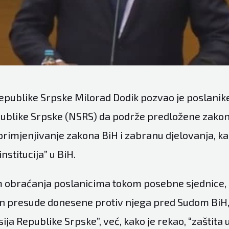
epublike Srpske Milorad Dodik pozvao je poslani
ublike Srpske (NSRS) da podrže predložene zakone
rimjenjivanje zakona BiH i zabranu djelovanja, ka
nstitucija” u BiH.
m obraćanja poslanicima tokom posebne sjednice, 
 presude donesene protiv njega pred Sudom BiH,
sija Republike Srpske”, već, kako je rekao, “zaštita