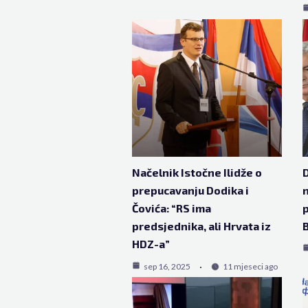
Načelnik Istočne Ilidže o
D
prepucavanju Dodika i
n
Čovića: “RS ima
p
predsjednika, ali Hrvata iz
HDZ-a”
sep 16, 2025
11 mjeseci ago