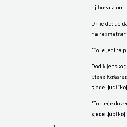
njihova zloupo
On je dodao da
na razmatran
“To je jedina 
Dodik je takođ
Staša Košarac 
sjede ljudi “ko
“To neće dozvo
sjede ljudi koj