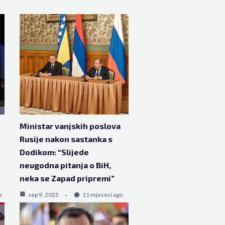
Ministar vanjskih poslova
Rusije nakon sastanka s
Dodikom: “Slijede
neugodna pitanja o BiH,
neka se Zapad pripremi”
o
sep 9, 2025
11 mjeseci ago