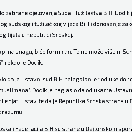
o zabrane djelovanja Suda i Tužilaštva BiH, Dodik 
og sudskog i tužilačkog vijeća BiH i donošenje za
g tijela u Republici Srpskoj.
pi na snagu, biće formiran. To ne može više ni Sch
”, rekao je Dodik.
io da je Ustavni sud BiH nelegalan jer odluke dono
 muslimana”. Dodik je naglasio da odlukama Ustav
ijenjati Ustav, te da je Republika Srpska strana u
orazumu.
pska i Federacija BiH su strane u Dejtonskom spo