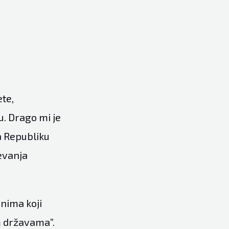
te,
u. Drago mi je
za Republiku
jevanja
onima koji
m državama”.