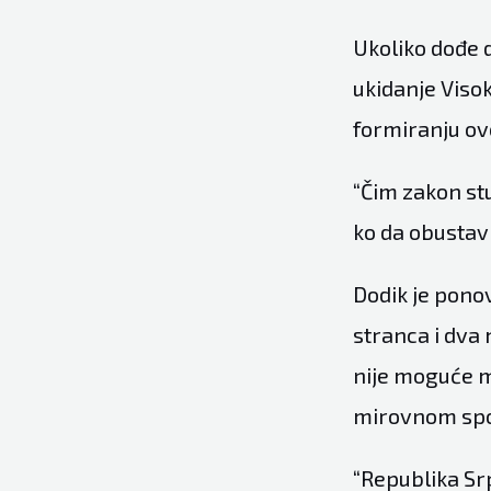
Ukoliko dođe d
ukidanje Visok
formiranju ovo
“Čim zakon stu
ko da obustavi
Dodik je ponov
stranca i dva
nije moguće m
mirovnom sp
“Republika Sr