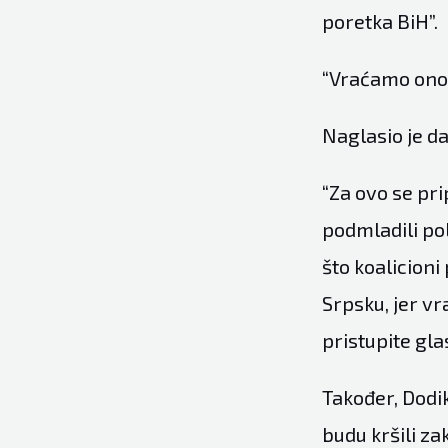
poretka BiH”.
“Vraćamo ono š
Naglasio je d
“Za ovo se pr
podmladili pol
što koalicioni
Srpsku, jer vr
pristupite gla
Također, Dodik
budu kršili z