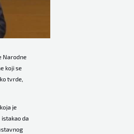
ke Narodne
 koji se
ko tvrde,
koja je
 istakao da
 ustavnog