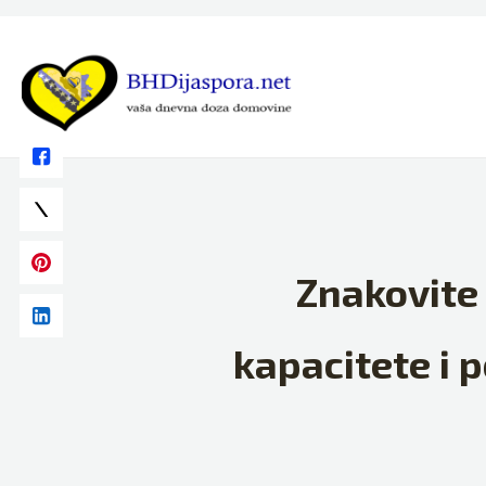
Skip
to
content
Znakovite
kapacitete i 