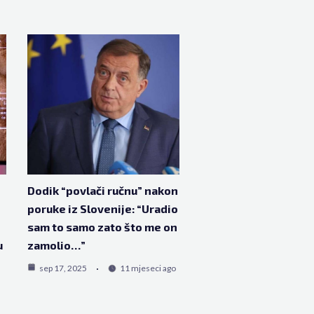
Dodik “povlači ručnu” nakon
poruke iz Slovenije: “Uradio
sam to samo zato što me on
u
zamolio…”
sep 17, 2025
11 mjeseci ago