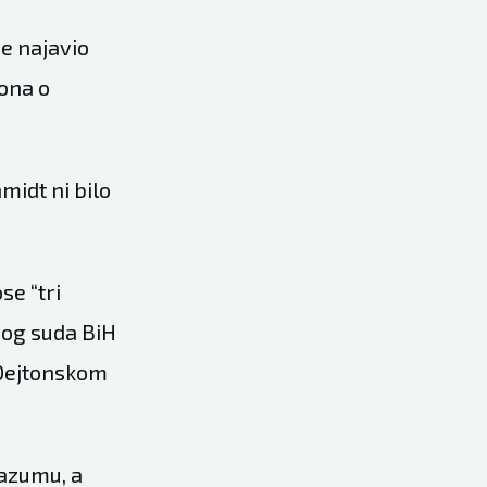
je najavio
kona o
midt ni bilo
se “tri
nog suda BiH
 Dejtonskom
razumu, a