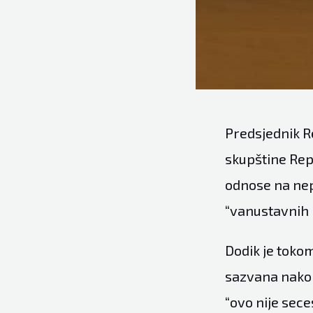
Predsjednik R
skupštine Rep
odnose na nep
“vanustavnih i
Dodik je toko
sazvana nakon
“ovo nije sece