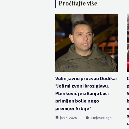
Pročitajte više
Vulin javno prozvao Dodika:
O
“Još mi zvoni kroz glavu.
Plenković je u Banja Luci
S
primljen bolje nego
b
premijer Srbije”
v
s
jan 8, 2026
7 mjeseci ago
i