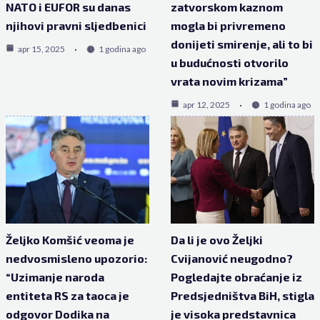
NATO i EUFOR su danas
zatvorskom kaznom
njihovi pravni sljedbenici
mogla bi privremeno
donijeti smirenje, ali to bi
apr 15, 2025
1 godina ago
u budućnosti otvorilo
vrata novim krizama”
apr 12, 2025
1 godina ago
Željko Komšić veoma je
Da li je ovo Željki
nedvosmisleno upozorio:
Cvijanović neugodno?
“Uzimanje naroda
Pogledajte obraćanje iz
entiteta RS za taoca je
Predsjedništva BiH, stigla
odgovor Dodika na
je visoka predstavnica