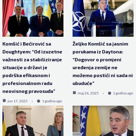
Komšić i Bećirović sa
Željko Komšić sa jasnim
Doughtyem: “Od izuzetne
porukama iz Daytona:
važnosti za stabiliziranje
“Dogovor o promjeni
situacije u državi je
uređenja zemlje ne
podrška efikasnom i
možemo postići ni sada ni
profesionalnom radu
ubuduće”
neovisnog pravosuđa”
maj 26, 2025
1 godina ago
jun 17, 2025
1 godina ago