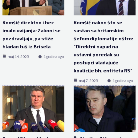
Komšić direktno i bez
Komšić nakon što se
imalo uvijanja: Zakoni se
sastao sa britanskim
pozdravljaju, pa stiže
šefom diplomatije oštro:
hladan tuš iz Brisela
“Direktni napad na
ustavni poredak su
maj 14, 2025
1 godina ago
postupci vladajuće
koalicije bh. entiteta RS”
maj 7, 2025
1 godina ago