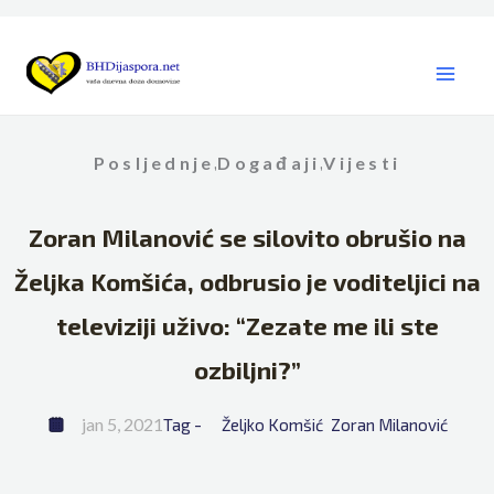
Skip
to
content
Posljednje
Događaji
Vijesti
,
,
Zoran Milanović se silovito obrušio na
Željka Komšića, odbrusio je voditeljici na
televiziji uživo: “Zezate me ili ste
ozbiljni?”
jan 5, 2021
Tag - 
Željko Komšić
Zoran Milanović