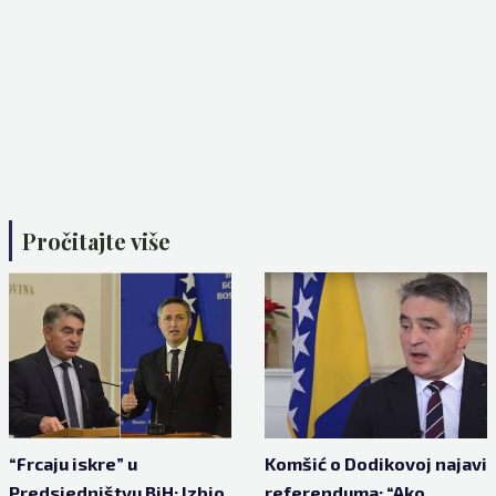
Pročitajte više
“Frcaju iskre” u
Komšić o Dodikovoj najavi
Predsjedništvu BiH: Izbio
referenduma: “Ako