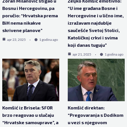
Zoran Milanović stigao u
Željko Komšić emotivno:
Bosnu i Hercegovinu, pa
“U ime građana Bosne i
poručio: “Hrvatska prema
Hercegovine i u lično ime,
BiH nema nikakve
izražavam najdublje
skrivene planove”
saučešće Svetoj Stolici,
Katoličkoj crkvi i svima
apr 23, 2025
1 godina ago
koji danas tuguju”
apr 21, 2025
1 godina ago
Komšić iz Brisela: SFOR
Komšić direktan:
brzo reagovao u slučaju
“Pregovaranja s Dodikom
“Hrvatske samouprave”, a
u vezi s njegovom