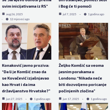
svim inicijativama iz RS”
i Bog će ti pomoći
aug 26, 2025
jul 7, 2025
1 godina ago
12 mjeseci ago
Konaković javno proziva:
Željko Komšić sa veoma
“Da li je Komšić znao da
jasnim porukama u
se Kovačević izjašnjavao
Londonu: “Nikada neće
kao Hrvat i da ima
biti dozvoljeno poricanje
državljanstvo Hrvatske?”
počinjenih zločina”
jun 27, 2025
1 godina ago
jun 17, 2025
1 godina ago