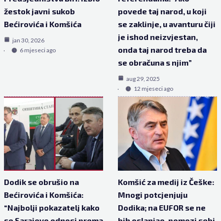
žestok javni sukob
povede taj narod, u koji
Bećirovića i Komšića
se zaklinje, u avanturu čiji
je ishod neizvjestan,
jan 30, 2026
onda taj narod treba da
6 mjeseci ago
se obračuna s njim”
aug 29, 2025
12 mjeseci ago
Dodik se obrušio na
Komšić za medij iz Češke:
Bećirovića i Komšića:
Mnogi potcjenjuju
“Najbolji pokazatelj kako
Dodika; na EUFOR se ne
se Sarajevo odnosi prema
bih oslanjao, pomozi sebi