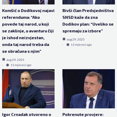
Komšić o Dodikovoj najavi
Bivši član Predsjedništva
referenduma: “Ako
SNSD kaže da zna
povede taj narod, u koji
Dodikov plan: “Uveliko se
se zaklinje, u avanturu čiji
spremaju za izbore”
je ishod neizvjestan,
aug 29, 2025
onda taj narod treba da
11 mjeseci ago
se obračuna s njim”
aug 29, 2025
11 mjeseci ago
Igor Crnadak otvoreno o
Pokrenute provjere: