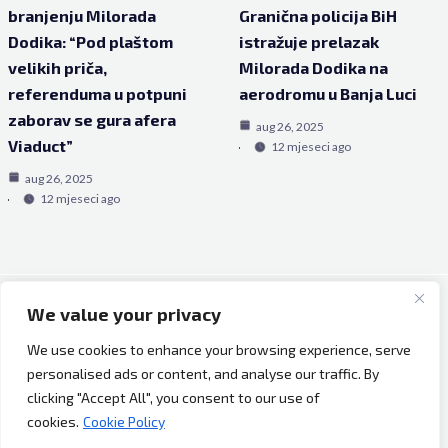
branjenju Milorada
Granična policija BiH
Dodika: “Pod plaštom
istražuje prelazak
velikih priča,
Milorada Dodika na
referenduma u potpuni
aerodromu u Banja Luci
zaborav se gura afera
aug 26, 2025
Viaduct”
12 mjeseci ago
aug 26, 2025
12 mjeseci ago
We value your privacy
Copyright © 2026 Bh Dijaspora.
We use cookies to enhance your browsing experience, serve
O nama
personalised ads or content, and analyse our traffic. By
Marketing
clicking "Accept All", you consent to our use of
Uslovi korištenja
cookies.
Cookie Policy
Impressum