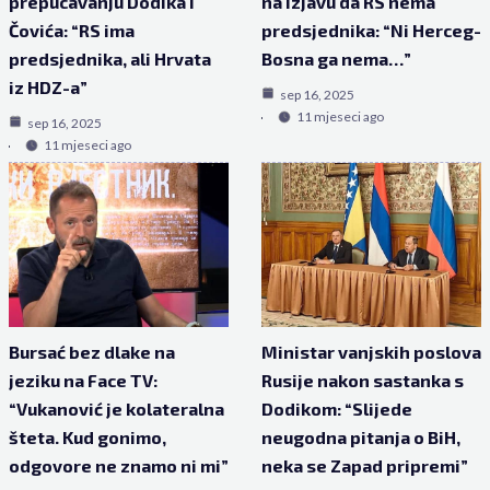
prepucavanju Dodika i
na izjavu da RS nema
Čovića: “RS ima
predsjednika: “Ni Herceg-
predsjednika, ali Hrvata
Bosna ga nema…”
iz HDZ-a”
sep 16, 2025
11 mjeseci ago
sep 16, 2025
11 mjeseci ago
Bursać bez dlake na
Ministar vanjskih poslova
jeziku na Face TV:
Rusije nakon sastanka s
“Vukanović je kolateralna
Dodikom: “Slijede
šteta. Kud gonimo,
neugodna pitanja o BiH,
odgovore ne znamo ni mi”
neka se Zapad pripremi”