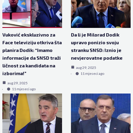
Vuković ekskluzivno za
Da li je Milorad Dodik
Face televiziju otkriva šta
upravo ponizio svoju
planira Dodik: “Imamo
stranku SNSD: Iznio je
informacije da SNSD traži
nevjerovatne podatke
ličnost za kandidata na
aug 29, 2025
izborima!”
11 mjeseci ago
aug 29, 2025
11 mjeseci ago