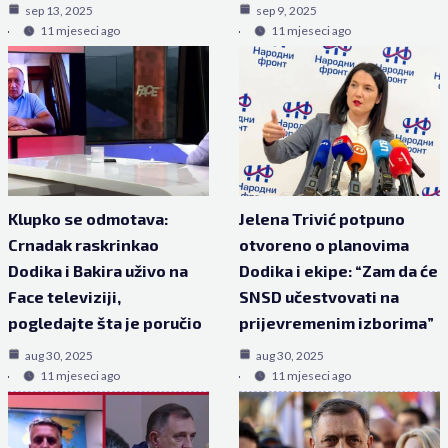
sep 13, 2025
sep 9, 2025
11 mjeseci ago
11 mjeseci ago
Klupko se odmotava:
Jelena Trivić potpuno
Crnadak raskrinkao
otvoreno o planovima
Dodika i Bakira uživo na
Dodika i ekipe: “Zam da će
Face televiziji,
SNSD učestvovati na
pogledajte šta je poručio
prijevremenim izborima”
aug 30, 2025
aug 30, 2025
11 mjeseci ago
11 mjeseci ago