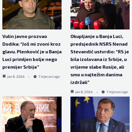
Vulin javno prozvao
Okupljanje u Banja Luci,
Dodika: “Još mi zvoni kroz
predsjednik NSRS Nenad
glavu. Plenković je u Banja
Stevandić ustvrdio: “RS je
Luci primljen bolje nego
bila izolovana iz Srbije, u
premijer Srbije”
vrijeme slabe Rusije, ali
smo u najtežim danima
jan 8, 2026
7 mjeseci ago
izdržali”
jan 8, 2026
7 mjeseci ago