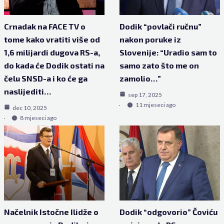
Crnadak na FACE TV o
Dodik “povlači ručnu”
tome kako vratiti više od
nakon poruke iz
1,6 milijardi dugova RS-a,
Slovenije: “Uradio sam to
do kada će Dodik ostati na
samo zato što me on
čelu SNSD-a i ko će ga
zamolio…”
naslijediti…
sep 17, 2025
11 mjeseci ago
dec 10, 2025
8 mjeseci ago
Načelnik Istočne Ilidže o
Dodik “odgovorio” Čoviću