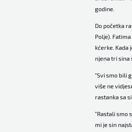
godine.
Do početka ra
Polje). Fatima
kćerke. Kada j
njena tri sina
”Svi smo bili 
više ne vidjes
rastanka sa 
”Rastali smo s
mi je sin najs