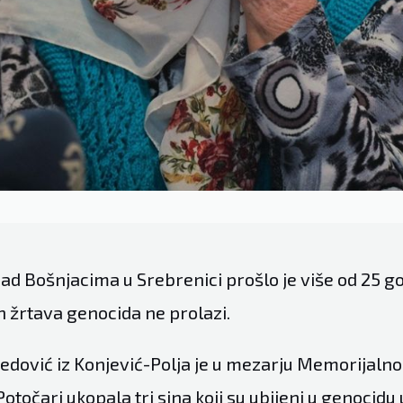
d Bošnjacima u Srebrenici prošlo je više od 25 god
h žrtava genocida ne prolazi.
ović iz Konjević-Polja je u mezarju Memorijalno
otočari ukopala tri sina koji su ubijeni u genocidu u