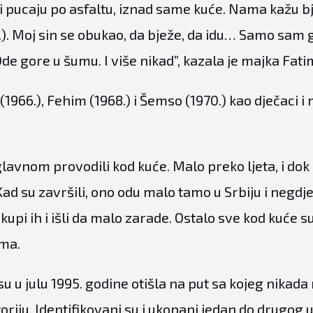
 i pucaju po asfaltu, iznad same kuće. Nama kažu bj
). Moj sin se obukao, da bježe, da idu… Samo sam g
Ode gore u šumu. I više nikad”, kazala je majka Fati
1966.), Fehim (1968.) i Šemso (1970.) kao dječaci i m
lavnom provodili kod kuće. Malo preko ljeta, i dok s
. Kad su završili, ono odu malo tamo u Srbiju i negd
upi ih i išli da malo zarade. Ostalo sve kod kuće su b
ima.
su u julu 1995. godine otišla na put sa kojeg nikada 
oriju. Identifikovani su i ukopani jedan do drugog