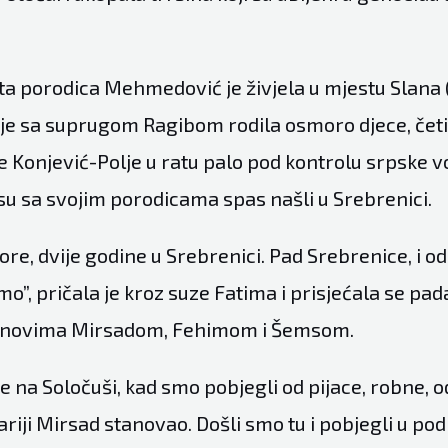
ta porodica Mehmedović je živjela u mjestu Slana 
 je sa suprugom Ragibom rodila osmoro djece, četiri
e Konjević-Polje u ratu palo pod kontrolu srpske vo
 su sa svojim porodicama spas našli u Srebrenici.
gore, dvije godine u Srebrenici. Pad Srebrenice, i o
mo”, pričala je kroz suze Fatima i prisjećala se pad
sinovima Mirsadom, Fehimom i Šemsom.
e na Soločuši, kad smo pobjegli od pijace, robne, o
tariji Mirsad stanovao. Došli smo tu i pobjegli u po