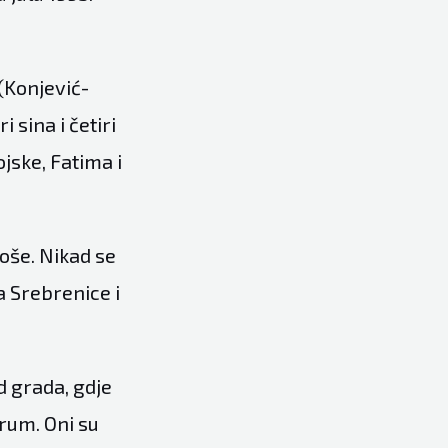
(Konjević-
 sina i četiri
jske, Fatima i
doše. Nikad se
a Srebrenice i
d grada, gdje
drum. Oni su