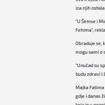
iza njih ostala
”U Šemse i Mir
Fehima”, rekla
Obraduje se, k
mogu sami o s
”Unučad su sp
budu zdravi i ž
Majka Fatima 
gdje i danas ž
koja je u pozn