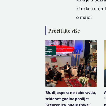
kćerke i najml
o majci.
Pročitajte više
Bh. dijaspora ne zaboravlja,
A
trideset godina poslije:
“
Srebrenica, bijele trake i
p