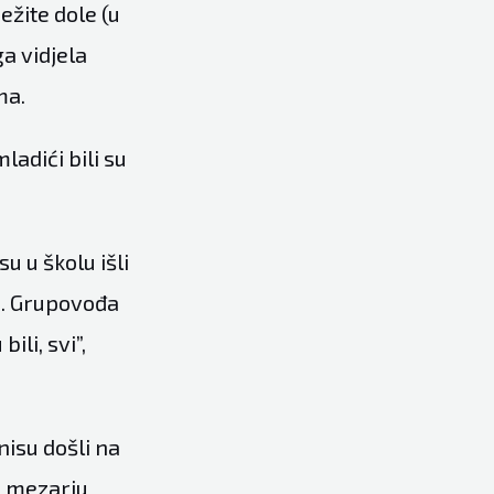
ežite dole (u
a vidjela
ma.
ladići bili su
u u školu išli
je. Grupovođa
ili, svi”,
nisu došli na
 u mezarju