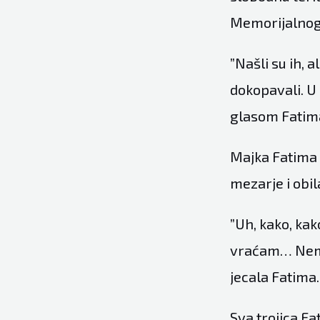
Memorijalnog 
”Našli su ih, a
dokopavali. U 
glasom Fatim
Majka Fatima k
mezarje i obil
”Uh, kako, ka
vraćam… Nemogu
jecala Fatima.
Sva trojica Fat