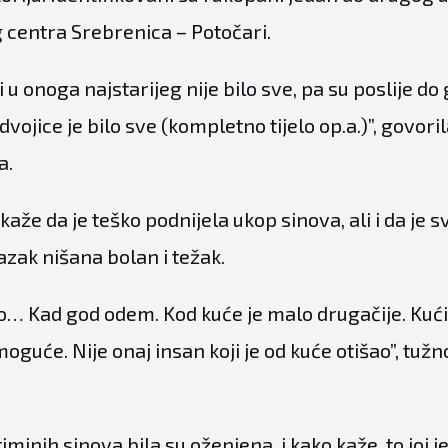
centra Srebrenica – Potočari.
li u onoga najstarijeg nije bilo sve, pa su poslije d
dvojice je bilo sve (kompletno tijelo op.a.)”, govori
a.
aže da je teško podnijela ukop sinova, ali i da je s
azak nišana bolan i težak.
ko… Kad god odem. Kod kuće je malo drugačije. Kući
će. Nije onaj insan koji je od kuće otišao”, tužno 
iminih sinova bila su oženjena, i kako kaže, to joj j