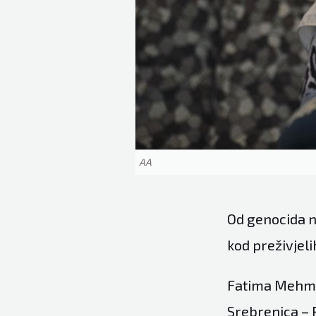
AA
Od genocida na
kod preživjeli
Fatima Mehmed
Srebrenica – P