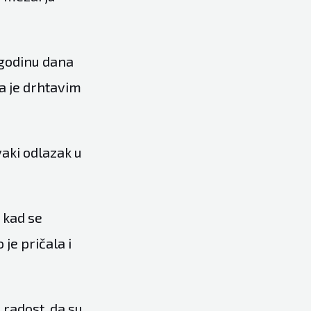
o godinu dana
la je drhtavim
vaki odlazak u
 kad se
je pričala i
e radost, da su