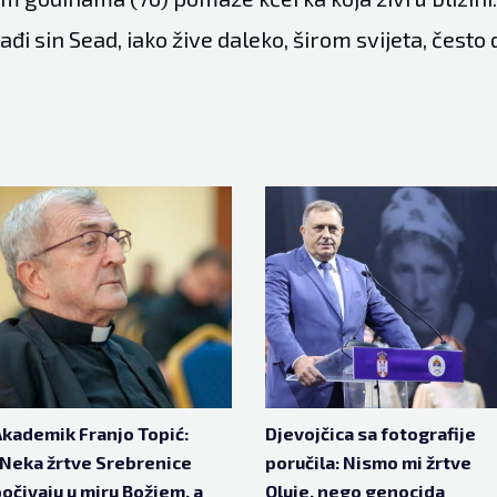
ađi sin Sead, iako žive daleko, širom svijeta, često 
kademik Franjo Topić:
Djevojčica sa fotografije
Neka žrtve Srebrenice
poručila: Nismo mi žrtve
očivaju u miru Božjem, a
Oluje, nego genocida