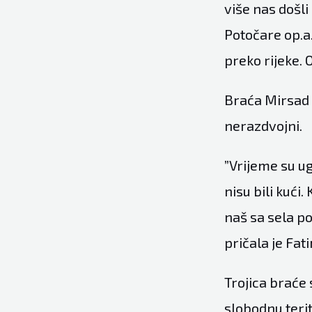
više nas došli
Potočare op.a.
preko rijeke. 
Braća Mirsad (
nerazdvojni.
”Vrijeme su ug
nisu bili kući
naš sa sela pok
pričala je Fat
Trojica braće 
slobodnu terit