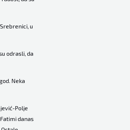
Srebrenici, u
su odrasli, da
 god. Neka
jević-Polje
a Fatimi danas
. Ostale