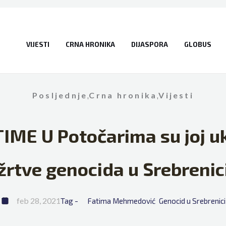
VIJESTI
CRNA HRONIKA
DIJASPORA
GLOBUS
Posljednje
,
Crna hronika
,
Vijesti
ME U Potočarima su joj uk
žrtve genocida u Srebrenic
feb 28, 2021
Tag - 
Fatima Mehmedović
Genocid u Srebrenici