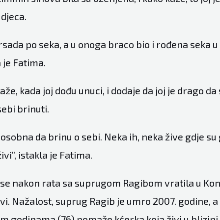
 djeca.
sada po seka, a u onoga braco bio i rođena seka u 
 je Fatima.
aže, kada joj dođu unuci, i dodaje da joj je drago da 
ebi brinuti.
osobna da brinu o sebi. Neka ih, neka žive gdje su
ivi”, istakla je Fatima.
se nakon rata sa suprugom Ragibom vratila u Kon
ivi. Nažalost, suprug Ragib je umro 2007. godine, 
im godinama (76) pomaže kćerka koja živi u blizini