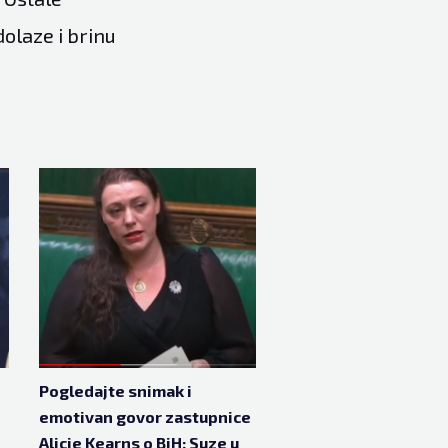
dolaze i brinu
Pogledajte snimak i
emotivan govor zastupnice
Alicie Kearns o BiH: Suze u