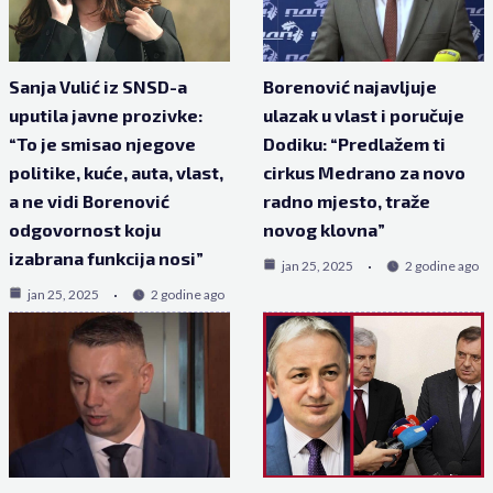
Sanja Vulić iz SNSD-a
Borenović najavljuje
uputila javne prozivke:
ulazak u vlast i poručuje
“To je smisao njegove
Dodiku: “Predlažem ti
politike, kuće, auta, vlast,
cirkus Medrano za novo
a ne vidi Borenović
radno mjesto, traže
odgovornost koju
novog klovna”
izabrana funkcija nosi”
jan 25, 2025
2 godine ago
jan 25, 2025
2 godine ago