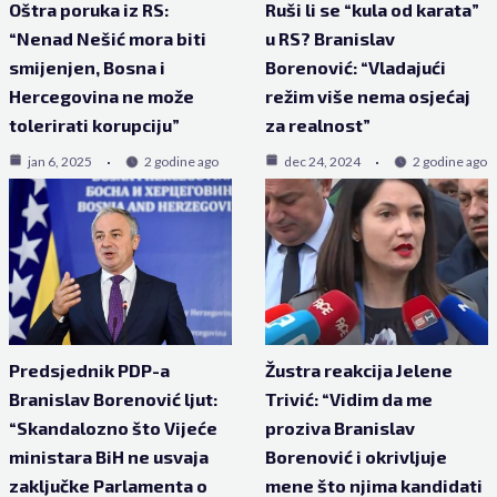
Oštra poruka iz RS:
Ruši li se “kula od karata”
“Nenad Nešić mora biti
u RS? Branislav
smijenjen, Bosna i
Borenović: “Vladajući
Hercegovina ne može
režim više nema osjećaj
tolerirati korupciju”
za realnost”
jan 6, 2025
2 godine ago
dec 24, 2024
2 godine ago
Predsjednik PDP-a
Žustra reakcija Jelene
Branislav Borenović ljut:
Trivić: “Vidim da me
“Skandalozno što Vijeće
proziva Branislav
ministara BiH ne usvaja
Borenović i okrivljuje
zaključke Parlamenta o
mene što njima kandidati