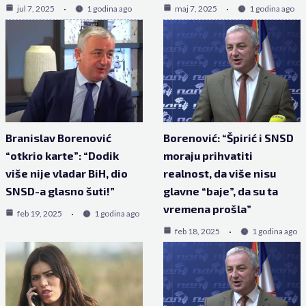
jul 7, 2025
1 godina ago
maj 7, 2025
1 godina ago
Branislav Borenović
Borenović: “Špirić i SNSD
“otkrio karte”: “Dodik
moraju prihvatiti
više nije vladar BiH, dio
realnost, da više nisu
SNSD-a glasno šuti!”
glavne “baje”, da su ta
vremena prošla”
feb 19, 2025
1 godina ago
feb 18, 2025
1 godina ago