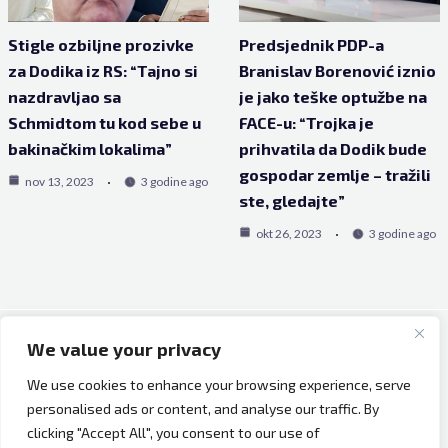
Stigle ozbiljne prozivke
Predsjednik PDP-a
za Dodika iz RS: “Tajno si
Branislav Borenović iznio
nazdravljao sa
je jako teške optužbe na
Schmidtom tu kod sebe u
FACE-u: “Trojka je
bakinačkim lokalima”
prihvatila da Dodik bude
gospodar zemlje – tražili
nov 13, 2023
3 godine ago
ste, gledajte”
okt 26, 2023
3 godine ago
We value your privacy
Copyright © 2026 Bh Dijaspora.
We use cookies to enhance your browsing experience, serve
O nama
personalised ads or content, and analyse our traffic. By
Marketing
clicking "Accept All", you consent to our use of
Uslovi korištenja