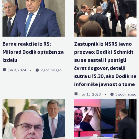
Burne reakcije iz RS:
Zastupnik iz NSRS javno
Milorad Dodik optužen za
prozvao: Dodik i Schmidt
izdaju
su se sastali i postigli
čvrst dogovor, detalji
jun 9, 2024
2 godine ago
sutra u 15:30, ako Dodik ne
informiše javnost o tome
nov 15, 2023
3 godine ago