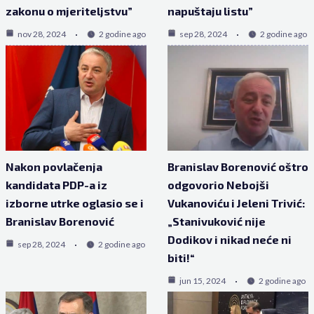
zakonu o mjeriteljstvu”
napuštaju listu”
nov 28, 2024
2 godine ago
sep 28, 2024
2 godine ago
Nakon povlačenja
Branislav Borenović oštro
kandidata PDP-a iz
odgovorio Nebojši
izborne utrke oglasio se i
Vukanoviću i Jeleni Trivić:
Branislav Borenović
„Stanivuković nije
Dodikov i nikad neće ni
sep 28, 2024
2 godine ago
biti!“
jun 15, 2024
2 godine ago