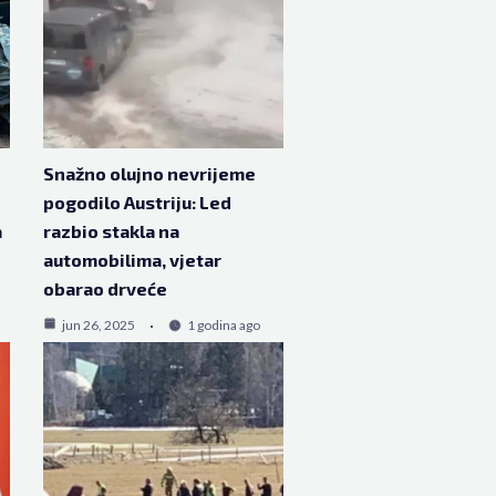
Snažno olujno nevrijeme
pogodilo Austriju: Led
a
razbio stakla na
automobilima, vjetar
obarao drveće
jun 26, 2025
1 godina ago