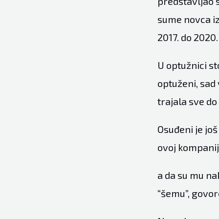
predstavljao 
sume novca iz 
2017. do 2020.
U optužnici st
optuženi, sad 
trajala sve do
Osuđeni je još
ovoj kompaniji
a da su mu na
“šemu”, govor