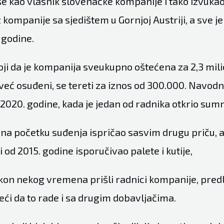
se kao vlasnik slovenačke kompanije i tako izvuk
kompanije sa sjedištem u Gornjoj Austriji, a sve je
 godine.
oji da je kompanija sveukupno oštećena za 2,3 mili
već osuđeni, se tereti za iznos od 300.000. Navodn
 2020. godine, kada je jedan od radnika otkrio sumn
 na početku suđenja ispričao sasvim drugu priču, a 
 od 2015. godine isporučivao palete i kutije,
kon nekog vremena prišli radnici kompanije, predl
eći da to rade i sa drugim dobavljačima.