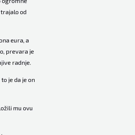
ao ogromne
 trajalo od
ona eura, a
o, prevara je
jive radnje.
to je da je on
ožili mu ovu