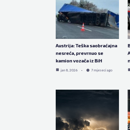
Austrija: Teška saobraćajna
B
nesreća, prevrnuo se
A
kamion vozača iz BiH
n
jan 8, 2026
7 mjeseci ago