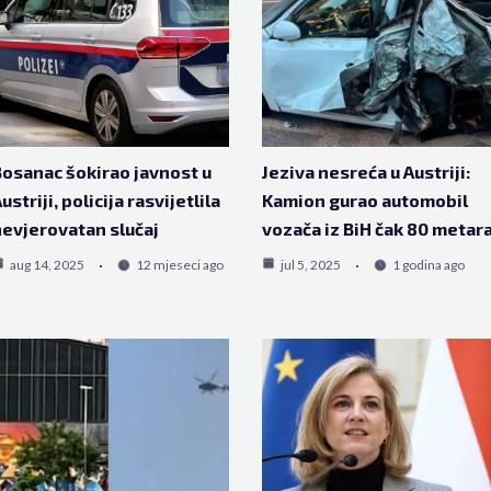
osanac šokirao javnost u
Jeziva nesreća u Austriji:
ustriji, policija rasvijetlila
Kamion gurao automobil
evjerovatan slučaj
vozača iz BiH čak 80 metar
aug 14, 2025
12 mjeseci ago
jul 5, 2025
1 godina ago