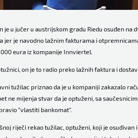
n je u jučer u austrijskom gradu Riedu osuđen na dv
a jer je navodno lažnim fakturama i otpremnicam
000 eura iz kompanije Innviertel.
ptužnici, on je to radio preko lažnih faktura i dostav
javni tužilac priznao da je u kompaniji zakazalo ra
pet ne mijenja stvar da je optuženi, sa saučesnicim
ravio “vlastiti bankomat”.
noj riječi rekao tužilac, optuženi, koji je osuđivan i