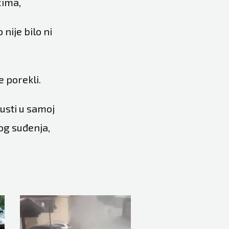
cima,
nije bilo ni
e porekli.
pusti u samoj
vog suđenja,