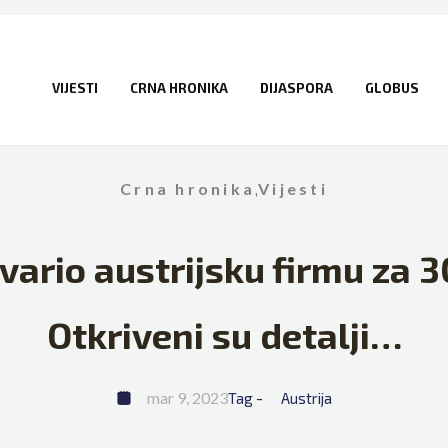
VIJESTI
CRNA HRONIKA
DIJASPORA
GLOBUS
Crna hronika
,
Vijesti
ario austrijsku firmu za 
Otkriveni su detalji…
mar 9, 2023
Tag - 
Austrija