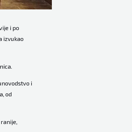
ije i po
a izvukao
nica.
čunovodstvo i
a, od
 ranije,