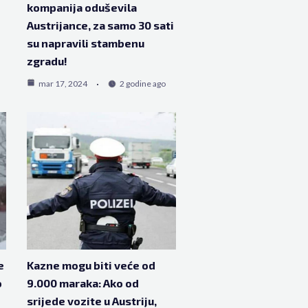
kompanija oduševila
Austrijance, za samo 30 sati
su napravili stambenu
zgradu!
mar 17, 2024
2 godine ago
e
Kazne mogu biti veće od
o
9.000 maraka: Ako od
srijede vozite u Austriju,