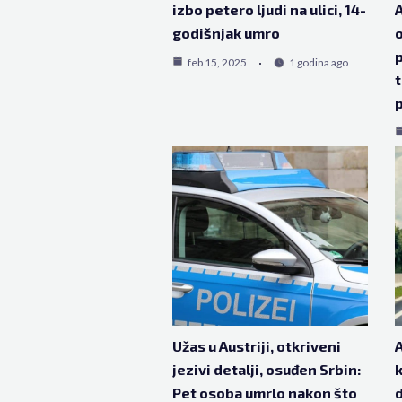
izbo petero ljudi na ulici, 14-
A
godišnjak umro
o
p
feb 15, 2025
1 godina ago
t
Užas u Austriji, otkriveni
A
jezivi detalji, osuđen Srbin:
k
Pet osoba umrlo nakon što
d