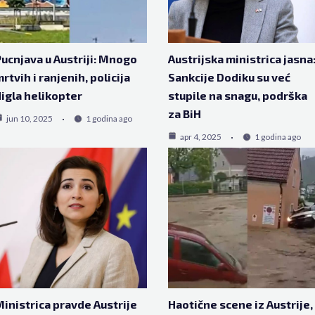
ucnjava u Austriji: Mnogo
Austrijska ministrica jasna
rtvih i ranjenih, policija
Sankcije Dodiku su već
igla helikopter
stupile na snagu, podrška
za BiH
jun 10, 2025
1 godina ago
apr 4, 2025
1 godina ago
inistrica pravde Austrije
Haotične scene iz Austrije,