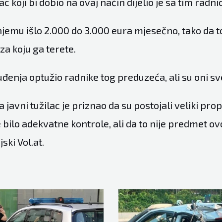
 koji bi dobio na ovaj način dijelio je sa tim radni
jemu išlo 2.000 do 3.000 eura mjesečno, tako da to 
 za koju ga terete.
đenja optužio radnike tog preduzeća, ali su oni sv
javni tužilac je priznao da su postojali veliki pro
je bilo adekvatne kontrole, ali da to nije predmet o
ski Vol.at.