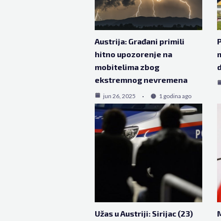
Austrija: Građani primili
P
hitno upozorenje na
m
mobitelima zbog
d
ekstremnog nevremena
jun 26, 2025
1 godina ago
Užas u Austriji: Sirijac (23)
M