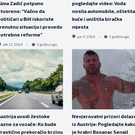
lma Zadić potpuno
pogledajte video: Voda
tvoreno: “Važno da
nosila automobile, oštetila
olitičari u BiH iskoriste
kuće i uništila biračka
renutnu situaciju i provedu
mjesta
potrebne reforme”
jun 9, 2024
2 godine ago
okt 11, 2024
2 godine ago
ustrija uvodi žestoke
Nevjerovatni prizori dolaz
azne za vozače: Ko bude
iz Austrije: Pogledajte kak
rastično prekoračio brzinu
je hrabri Bosanac Senail