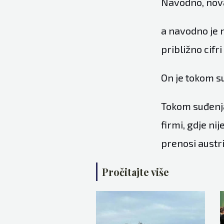
Navodno, novac
a navodno je n
približno cifri
On je tokom su
Tokom suđenja 
firmi, gdje ni
prenosi austrij
Pročitajte više