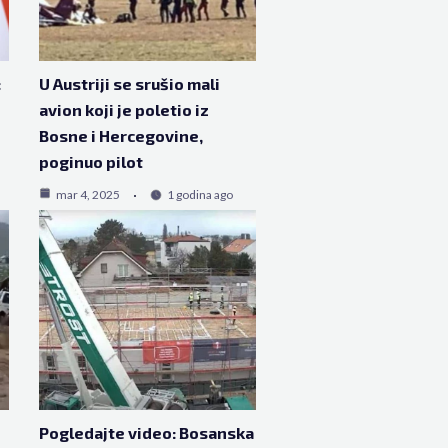
:
U Austriji se srušio mali
avion koji je poletio iz
Bosne i Hercegovine,
poginuo pilot
mar 4, 2025
1 godina ago
Pogledajte video: Bosanska