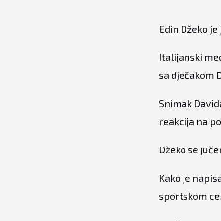
Edin Džeko je 
Italijanski me
sa dječakom D
Snimak Davida
reakcija na po
Džeko se jučer
Kako je napis
sportskom cen