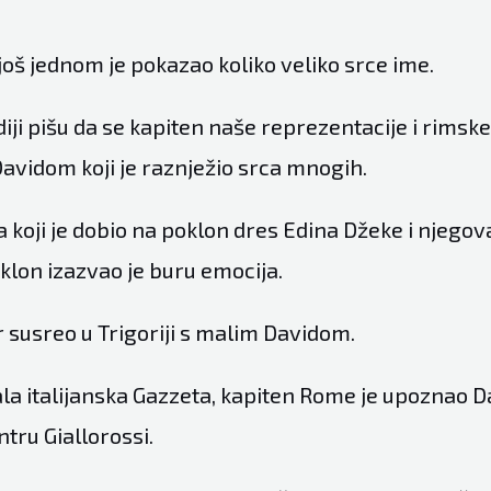
još jednom je pokazao koliko veliko srce ime.
diji pišu da se kapiten naše reprezentacije i rimsk
avidom koji je raznježio srca mnogih.
 koji je dobio na poklon dres Edina Džeke i njego
klon izazvao je buru emocija.
 susreo u Trigoriji s malim Davidom.
ala italijanska Gazzeta, kapiten Rome je upoznao D
tru Giallorossi.