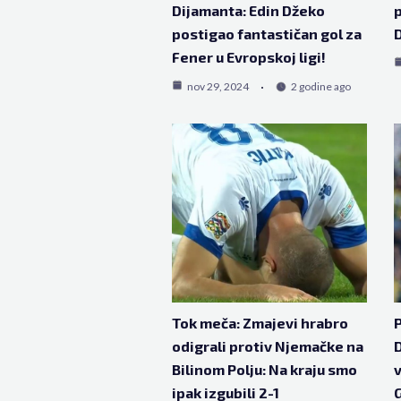
Dijamanta: Edin Džeko
p
postigao fantastičan gol za
D
Fener u Evropskoj ligi!
nov 29, 2024
2 godine ago
Tok meča: Zmajevi hrabro
P
odigrali protiv Njemačke na
D
Bilinom Polju: Na kraju smo
v
ipak izgubili 2-1
G