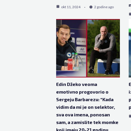
n
okt 11, 2024
2 godine ago
Edin Džeko veoma
E
emotivno progovorio o
i
Sergeju Barbarezu: “Kada
p
vidim da mi je on selektor,
p
sva ova imena, ponosan
sam, a zamislite tek momke
koji imaju 20-21 godinu,