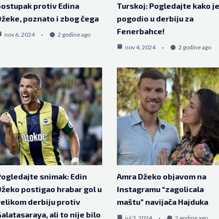
ostupak protiv Edina
Turskoj: Pogledajte kako j
žeke, poznato i zbog čega
pogodio u derbiju za
Fenerbahce!
nov 6, 2024
2 godine ago
nov 4, 2024
2 godine ago
ogledajte snimak: Edin
Amra Džeko objavom na
žeko postigao hrabar gol u
Instagramu “zagolicala
elikom derbiju protiv
maštu” navijača Hajduka
alatasaraya, ali to nije bilo
jul 3, 2024
2 godine ago