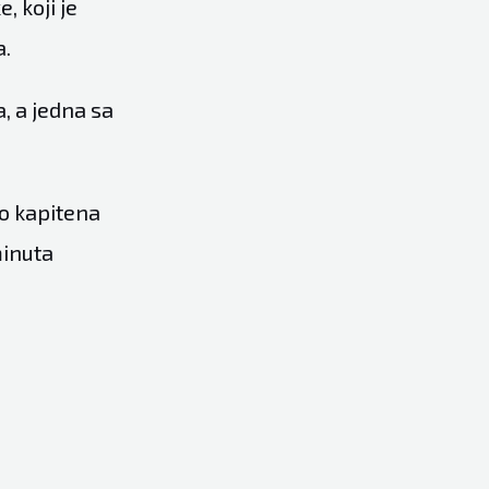
, koji je
a.
a, a jedna sa
ao kapitena
minuta