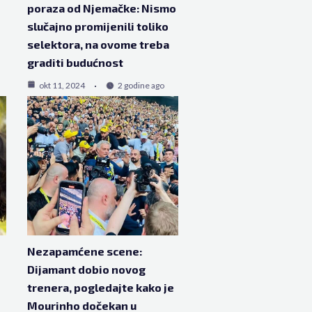
e
poraza od Njemačke: Nismo
slučajno promijenili toliko
selektora, na ovome treba
graditi budućnost
okt 11, 2024
2 godine ago
Nezapamćene scene:
Dijamant dobio novog
trenera, pogledajte kako je
Mourinho dočekan u