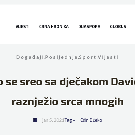
VIJESTI
CRNA HRONIKA
DIJASPORA
GLOBUS
Događaji
,
Posljednje
,
Sport
,
Vijesti
 se sreo sa dječakom Davi
raznježio srca mnogih
jan 5, 2021
Tag - 
Edin Džeko