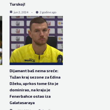
Turskoj!
jun 2, 2024
2 godine ago
Dijamant baš nema sreće:
Tužan kraj sezone za Edina
Džeku, uprkos tome što je
dominirao, na kraju je
Fenerbahce ostao iza
Galatasaraya