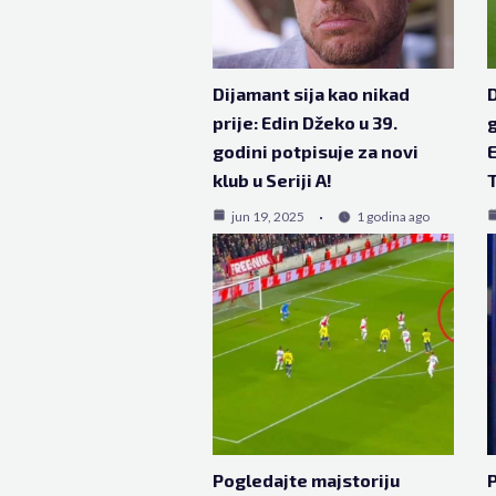
Dijamant sija kao nikad
D
prije: Edin Džeko u 39.
g
godini potpisuje za novi
E
klub u Seriji A!
T
jun 19, 2025
1 godina ago
Pogledajte majstoriju
P