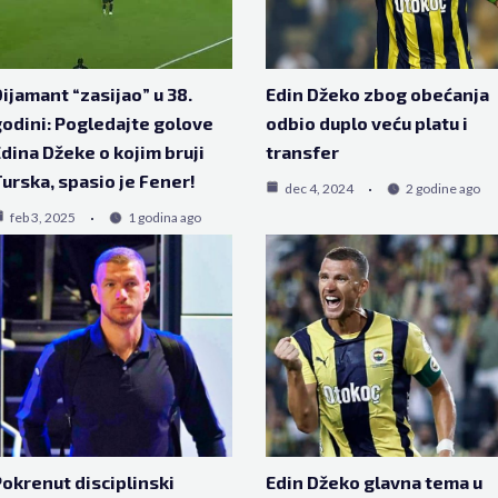
ijamant “zasijao” u 38.
Edin Džeko zbog obećanja
odini: Pogledajte golove
odbio duplo veću platu i
dina Džeke o kojim bruji
transfer
urska, spasio je Fener!
dec 4, 2024
2 godine ago
feb 3, 2025
1 godina ago
okrenut disciplinski
Edin Džeko glavna tema u