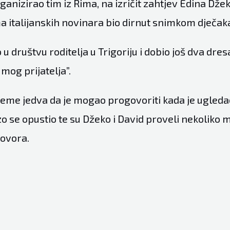
ganizirao tim iz Rima, na izričit zahtjev Edina Džeke
a italijanskih novinara bio dirnut snimkom dječak
 u društvu roditelja u Trigoriju i dobio još dva dres
mog prijatelja”.
treme jedva da je mogao progovoriti kada je ugled
o se opustio te su Džeko i David proveli nekoliko 
ovora.