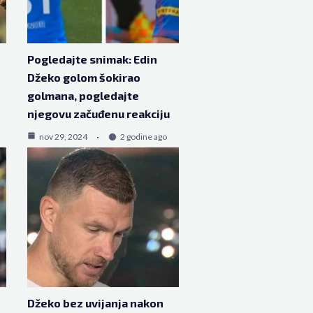
Pogledajte snimak: Edin
Džeko golom šokirao
golmana, pogledajte
njegovu začuđenu reakciju
nov 29, 2024
2 godine ago
Džeko bez uvijanja nakon