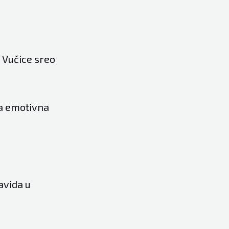
e Vučice sreo
va emotivna
avida u