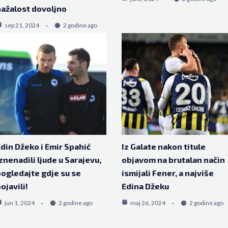
ažalost dovoljno
sep 21, 2024
2 godine ago
din Džeko i Emir Spahić
Iz Galate nakon titule
znenadili ljude u Sarajevu,
objavom na brutalan način
ogledajte gdje su se
ismijali Fener, a najviše
ojavili!
Edina Džeku
jun 1, 2024
2 godine ago
maj 26, 2024
2 godine ago