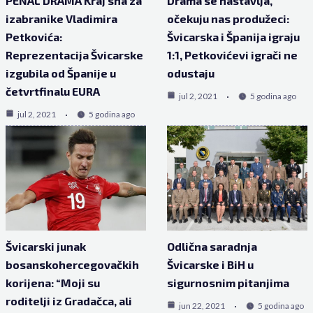
PENAL DRAMA Kraj sna za
Drama se nastavlja,
izabranike Vladimira
očekuju nas produžeci:
Petkovića:
Švicarska i Španija igraju
Reprezentacija Švicarske
1:1, Petkovićevi igrači ne
izgubila od Španije u
odustaju
četvrtfinalu EURA
jul 2, 2021
5 godina ago
jul 2, 2021
5 godina ago
Švicarski junak
Odlična saradnja
bosanskohercegovačkih
Švicarske i BiH u
korijena: “Moji su
sigurnosnim pitanjima
roditelji iz Gradačca, ali
jun 22, 2021
5 godina ago