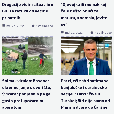
Drugačije vidim situaciju u
“Djevojka ili momak koji
BiH za razliku od većine
žele nešto obući za
prisutnih
maturu, a nemaju, javite
se”
maj 25, 2022
4 godine ago
maj 20, 2022
4 godine ago
Snimak viralan: Bosanac
Par riječi zabrinutima sa
okrenuo janje u dvorištu,
banjalučke i sarajevske
Švicarac pobjesnio pa ga
sećije: “Turci” žive u
gasio protupožarnim
Turskoj; BiH nije samo od
aparatom
Marijin dvora do Čaršije