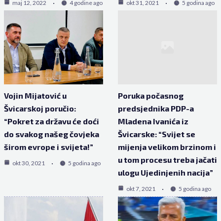
maj 12, 2022
4 godine ago
okt 31, 2021
5 godina ago
Vojin Mijatović u
Poruka počasnog
Švicarskoj poručio:
predsjednika PDP-a
“Pokret za državu će doći
Mladena Ivanića iz
do svakog našeg čovjeka
Švicarske: “Svijet se
širom evrope i svijeta!”
mijenja velikom brzinom i
u tom procesu treba jačati
okt 30, 2021
5 godina ago
ulogu Ujedinjenih nacija”
okt 7, 2021
5 godina ago