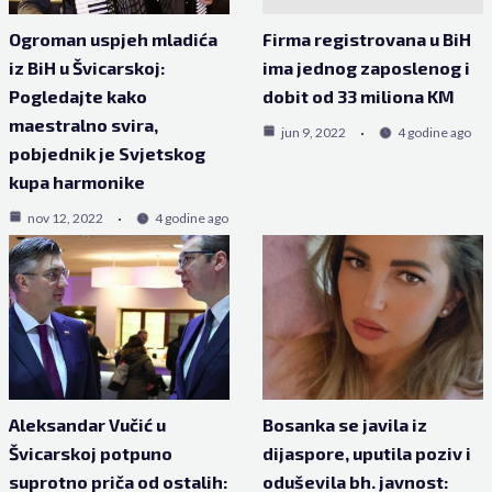
Ogroman uspjeh mladića
Firma registrovana u BiH
iz BiH u Švicarskoj:
ima jednog zaposlenog i
Pogledajte kako
dobit od 33 miliona KM
maestralno svira,
jun 9, 2022
4 godine ago
pobjednik je Svjetskog
kupa harmonike
nov 12, 2022
4 godine ago
Aleksandar Vučić u
Bosanka se javila iz
Švicarskoj potpuno
dijaspore, uputila poziv i
suprotno priča od ostalih:
oduševila bh. javnost: