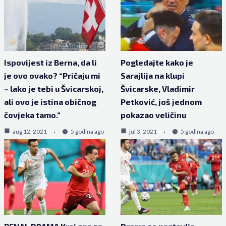
Ispovijest iz Berna, da li
Pogledajte kako je
je ovo ovako? “Pričaju mi
Sarajlija na klupi
– lako je tebi u Švicarskoj,
Švicarske, Vladimir
ali ovo je istina običnog
Petković, još jednom
čovjeka tamo.”
pokazao veličinu
aug 12, 2021
5 godina ago
jul 3, 2021
5 godina ago