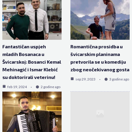
Fantastičan uspjeh
Romantična prosidba u
mladih Bosanaca u
švicarskim planinama
Švicarskoj: Bosanci Kemal
pretvorila se u komediju
Mehinagić i Ismar Klebić
zbog neočekivanog gosta
su doktorirali veterinu!
sep 29, 2023
3 godine ago
feb 19, 2024
2 godine ago