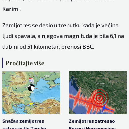
Karimi.
Zemljotres se desio u trenutku kada je većina
ljudi spavala, a njegova magnituda je bila 6,1 na
dubini od 51 kilometar, prenosi BBC.
Pročitajte više
Snažan zemljotres
Zemljotres zatresao
zatresao tlo Turske,
Bosnu i Hercegovinu: