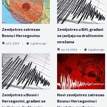
Zemljotres zatresao
Zemljotres u BiH, građani
Bosnu i Hercegovinu
se javljaju na društvenim
mrežama
jul 2, 2024
2 godine ago
jun 14, 2024
2 godine ago
Zemljotres u Bosni i
Novi zemljotres zatresao
Hercegovini, građani se
Bosnu i Hercegovinu i