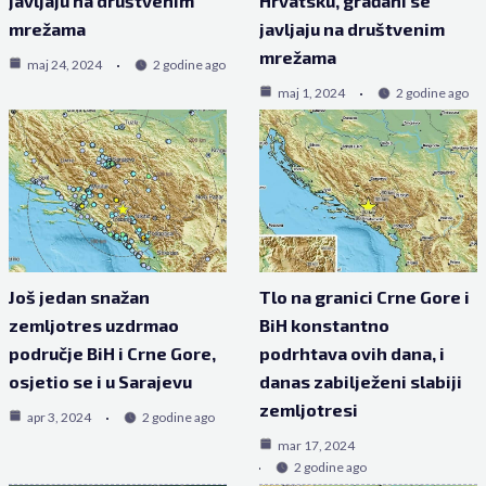
javljaju na društvenim
Hrvatsku, građani se
mrežama
javljaju na društvenim
mrežama
maj 24, 2024
2 godine ago
maj 1, 2024
2 godine ago
Još jedan snažan
Tlo na granici Crne Gore i
zemljotres uzdrmao
BiH konstantno
područje BiH i Crne Gore,
podrhtava ovih dana, i
osjetio se i u Sarajevu
danas zabilježeni slabiji
zemljotresi
apr 3, 2024
2 godine ago
mar 17, 2024
2 godine ago