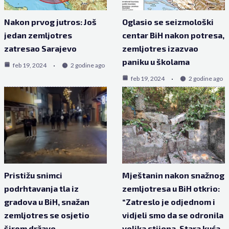
Nakon prvog jutros: Još
Oglasio se seizmološki
jedan zemljotres
centar BiH nakon potresa,
zatresao Sarajevo
zemljotres izazvao
paniku u školama
feb 19, 2024
2 godine ago
feb 19, 2024
2 godine ago
Pristižu snimci
Mještanin nakon snažnog
podrhtavanja tla iz
zemljotresa u BiH otkrio:
gradova u BiH, snažan
“Zatreslo je odjednom i
zemljotres se osjetio
vidjeli smo da se odronila
širom države
velika stijena. Stara kuća