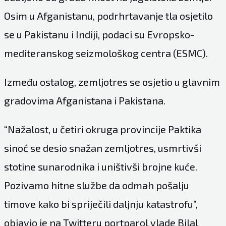
Osim u Afganistanu, podrhrtavanje tla osjetilo
se u Pakistanu i Indiji, podaci su Evropsko-
mediteranskog seizmološkog centra (ESMC).
Između ostalog, zemljotres se osjetio u glavnim
gradovima Afganistana i Pakistana.
“Nažalost, u četiri okruga provincije Paktika
sinoć se desio snažan zemljotres, usmrtivši
stotine sunarodnika i uništivši brojne kuće.
Pozivamo hitne službe da odmah pošalju
timove kako bi spriječili daljnju katastrofu”,
objavio je na Twitteru portparol vlade Bilal