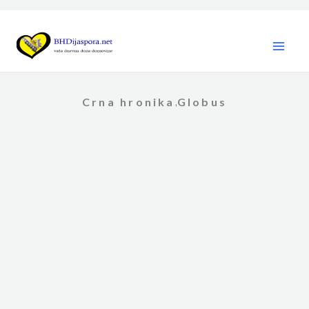
Skip
to
content
Crna hronika
Globus
,