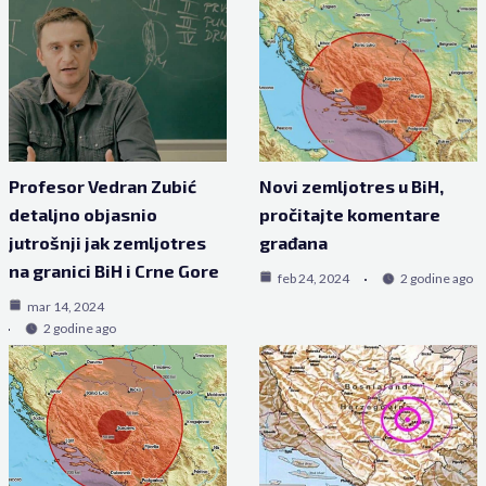
Profesor Vedran Zubić
Novi zemljotres u BiH,
detaljno objasnio
pročitajte komentare
jutrošnji jak zemljotres
građana
na granici BiH i Crne Gore
feb 24, 2024
2 godine ago
mar 14, 2024
2 godine ago