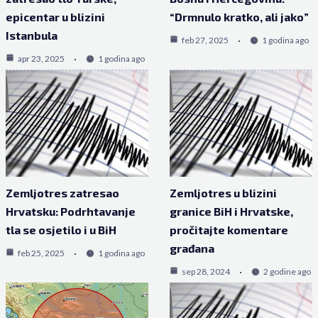
epicentar u blizini
“Drmnulo kratko, ali jako”
Istanbula
feb 27, 2025
1 godina ago
apr 23, 2025
1 godina ago
Zemljotres zatresao
Zemljotres u blizini
Hrvatsku: Podrhtavanje
granice BiH i Hrvatske,
tla se osjetilo i u BiH
pročitajte komentare
građana
feb 25, 2025
1 godina ago
sep 28, 2024
2 godine ago