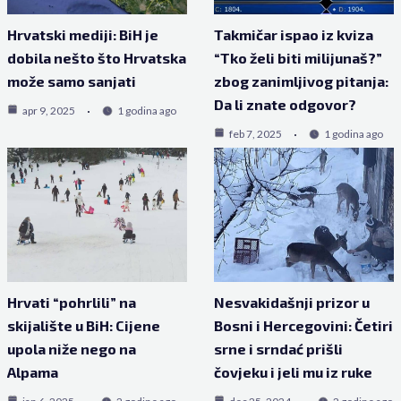
Hrvatski mediji: BiH je
Takmičar ispao iz kviza
dobila nešto što Hrvatska
“Tko želi biti milijunaš?”
može samo sanjati
zbog zanimljivog pitanja:
Da li znate odgovor?
apr 9, 2025
1 godina ago
feb 7, 2025
1 godina ago
Hrvati “pohrlili” na
Nesvakidašnji prizor u
skijalište u BiH: Cijene
Bosni i Hercegovini: Četiri
upola niže nego na
srne i srndać prišli
Alpama
čovjeku i jeli mu iz ruke