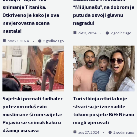
snimanja Titanika:
“Milijunašu”, na dobrom je
Otkriveno je kako je ova
putu da osvoji glavnu
nevjerovatna scena
nagradu!
nastala!
okt 3, 2024
2 godine ago
nov 21, 2024
2 godine ago
Svjetski poznati fudbaler
Turistkinja otkrila koje
potezom oduševio
stvari su je iznenadile
muslimane širom svijeta:
tokom posjete BiH: Nismo
Pojavio se snimak kako u
mogli vjerovati
džamiji usisava
aug 27, 2024
2 godine ago