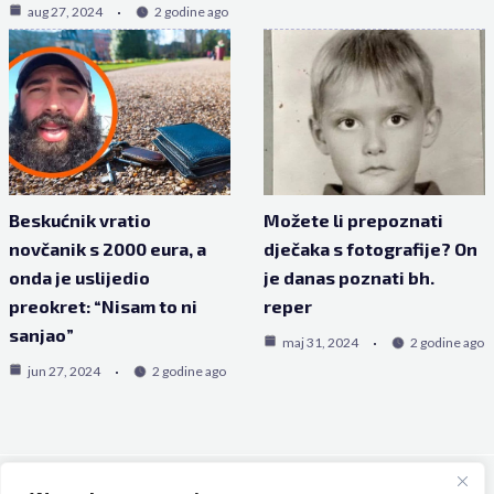
aug 27, 2024
2 godine ago
Beskućnik vratio
Možete li prepoznati
novčanik s 2000 eura, a
dječaka s fotografije? On
onda je uslijedio
je danas poznati bh.
preokret: “Nisam to ni
reper
sanjao”
maj 31, 2024
2 godine ago
jun 27, 2024
2 godine ago