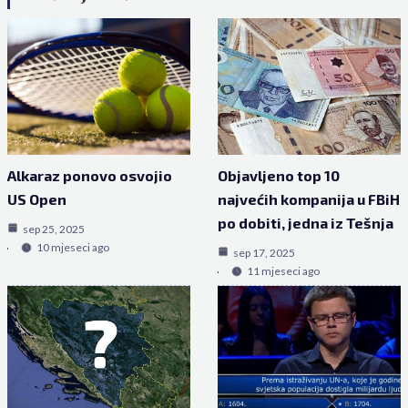
Alkaraz ponovo osvojio
Objavljeno top 10
US Open
najvećih kompanija u FBiH
po dobiti, jedna iz Tešnja
sep 25, 2025
10 mjeseci ago
sep 17, 2025
11 mjeseci ago