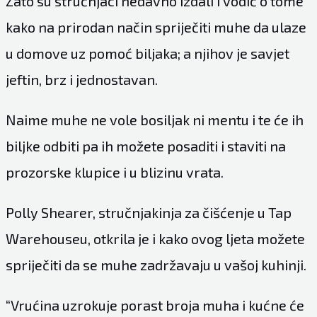
Zato su stručnjaci nedavno izdali i vodič o tome
kako na prirodan način spriječiti muhe da ulaze
u domove uz pomoć biljaka; a njihov je savjet
jeftin, brz i jednostavan.
Naime muhe ne vole bosiljak ni mentu i te će ih
biljke odbiti pa ih možete posaditi i staviti na
prozorske klupice i u blizinu vrata.
Polly Shearer, stručnjakinja za čišćenje u Tap
Warehouseu, otkrila je i kako ovog ljeta možete
spriječiti da se muhe zadržavaju u vašoj kuhinji.
“Vrućina uzrokuje porast broja muha i kućne će