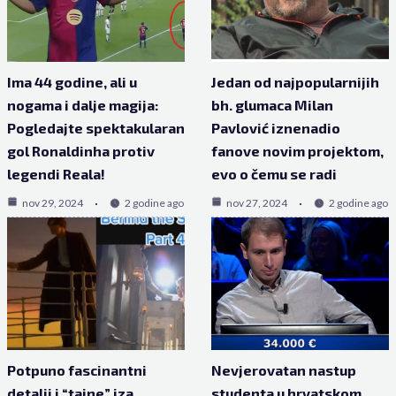
Ima 44 godine, ali u
Jedan od najpopularnijih
nogama i dalje magija:
bh. glumaca Milan
Pogledajte spektakularan
Pavlović iznenadio
gol Ronaldinha protiv
fanove novim projektom,
legendi Reala!
evo o čemu se radi
nov 29, 2024
2 godine ago
nov 27, 2024
2 godine ago
Potpuno fascinantni
Nevjerovatan nastup
detalji i “tajne” iza
studenta u hrvatskom