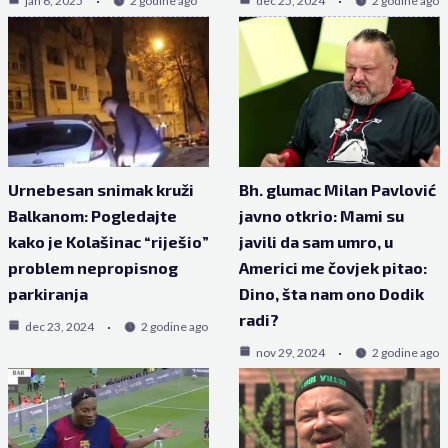
jan 6, 2025
2 godine ago
dec 25, 2024
2 godine ago
Urnebesan snimak kruži
Bh. glumac Milan Pavlović
Balkanom: Pogledajte
javno otkrio: Mami su
kako je Kolašinac “riješio”
javili da sam umro, u
problem nepropisnog
Americi me čovjek pitao:
parkiranja
Dino, šta nam ono Dodik
radi?
dec 23, 2024
2 godine ago
nov 29, 2024
2 godine ago