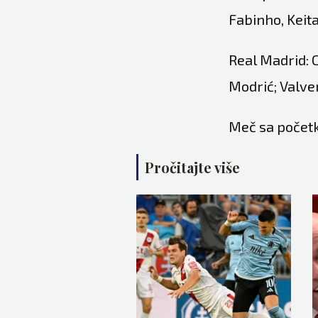
Fabinho, Keita
Real Madrid: C
Modrić; Valve
Meč sa početko
Pročitajte više