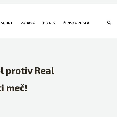
Sear
SPORT
ZABAVA
BIZNIS
ŽENSKA POSLA
l protiv Real
i meč!