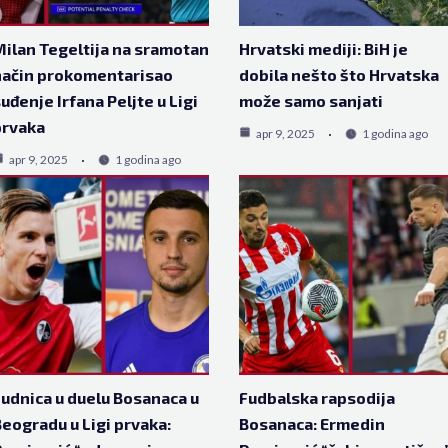
ilan Tegeltija na sramotan
Hrvatski mediji: BiH je
način prokomentarisao
dobila nešto što Hrvatska
uđenje Irfana Peljte u Ligi
može samo sanjati
prvaka
apr 9, 2025
1 godina ago
apr 9, 2025
1 godina ago
udnica u duelu Bosanaca u
Fudbalska rapsodija
eogradu u Ligi prvaka:
Bosanaca: Ermedin