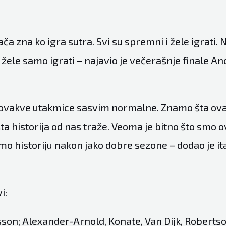
ača zna ko igra sutra. Svi su spremni i žele igrati.
 žele samo igrati – najavio je večerašnje finale Anc
ovakve utakmice sasvim normalne. Znamo šta ova
šta historija od nas traže. Veoma je bitno što smo 
o historiju nakon jako dobre sezone – dodao je ita
i:
isson; Alexander-Arnold, Konate, Van Dijk, Roberts