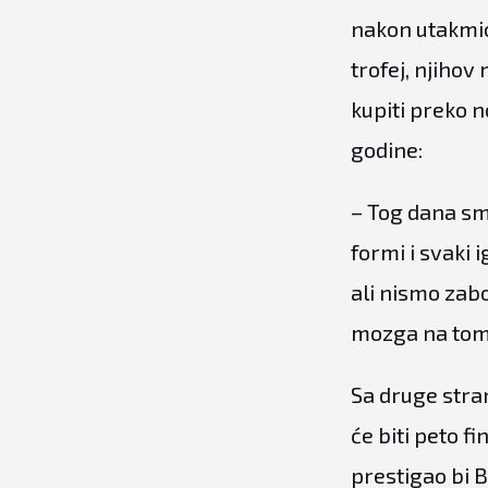
nakon utakmice
trofej, njiho
kupiti preko n
godine:
– Tog dana smo
formi i svaki 
ali nismo zabo
mozga na tom 
Sa druge stra
će biti peto f
prestigao bi B