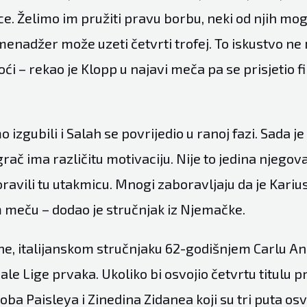
. Želimo im pružiti pravu borbu, neki od njih mog
v menadžer može uzeti četvrti trofej. To iskustvo 
oći – rekao je Klopp u najavi meča pa se prisjetio fi
 izgubili i Salah se povrijedio u ranoj fazi. Sada je
igrač ima različitu motivaciju. Nije to jedina njegov
ravili tu utakmicu. Mnogi zaboravljaju da je Kariu
meču – dodao je stručnjak iz Njemačke.
ne, italijanskom stručnjaku 62-godišnjem Carlu Anc
inale Lige prvaka. Ukoliko bi osvojio četvrtu titulu
oba Paisleya i Zinedina Zidanea koji su tri puta osv