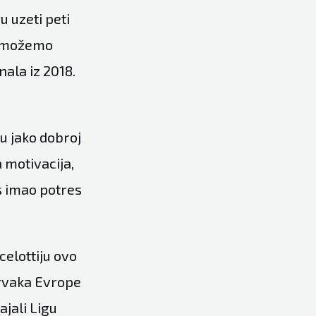
u uzeti peti
ne možemo
nala iz 2018.
 u jako dobroj
a motivacija,
s imao potres
elottiju ovo
 prvaka Evrope
ajali Ligu