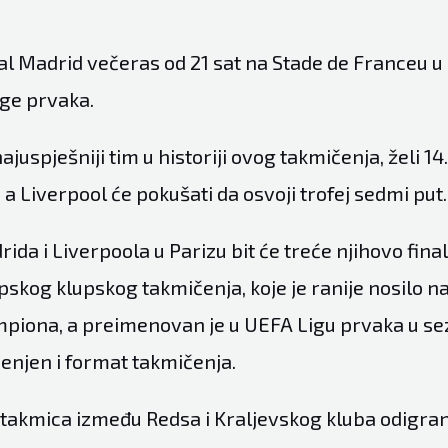
al Madrid večeras od 21 sat na Stade de Franceu u 
ige prvaka.
ajuspješniji tim u historiji ovog takmičenja, želi 14.
a Liverpool će pokušati da osvoji trofej sedmi put.
ida i Liverpoola u Parizu bit će treće njihovo finale
pskog klupskog takmičenja, koje je ranije nosilo n
piona, a preimenovan je u UEFA Ligu prvaka u se
jenjen i format takmičenja.
utakmica između Redsa i Kraljevskog kluba odigrana