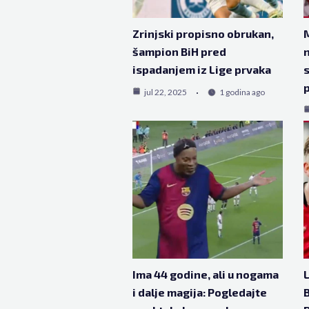
Zrinjski propisno obrukan,
M
šampion BiH pred
ispadanjem iz Lige prvaka
s
jul 22, 2025
1 godina ago
Ima 44 godine, ali u nogama
L
i dalje magija: Pogledajte
B