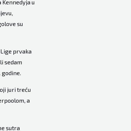
na Kennedyja u
ijevu,
golove su
e Lige prvaka
ili sedam
. godine.
i juri treću
verpoolom, a
me sutra