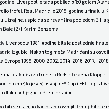
 godine. Liverpool je tada pobijedio 1:0 golom Ala
vojio trofej. Real Madrid je 2018. godine u finalu u K
 Ukrajine, uspio da se revanšira pobjedom 3:1, a 
th Bale (2) i Karim Benzema.
v Liverpoola 1981. godine bila je posljednje final
Madrid izgubio. Nakon tog meča Madriđani su osvoj
 Evrope 1998, 2000, 2002, 2014, 2016, 2017. i 2018
sebna utakmica za trenera Redsa Jurgena Kloppa koj
one, nakon što je već osvojio FA Cup i EFL Cup s Li
za dlaku pobjegao u Premiershipu.
 bih se osjećao kad bismo osvojili trofej. Pitajte 