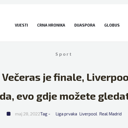
VIJESTI
CRNA HRONIKA
DIJASPORA
GLOBUS
Sport
 Večeras je finale, Liverpoo
da, evo gdje možete gledat
maj 28, 2022
Tag - 
Liga prvaka
Liverpool
Real Madrid