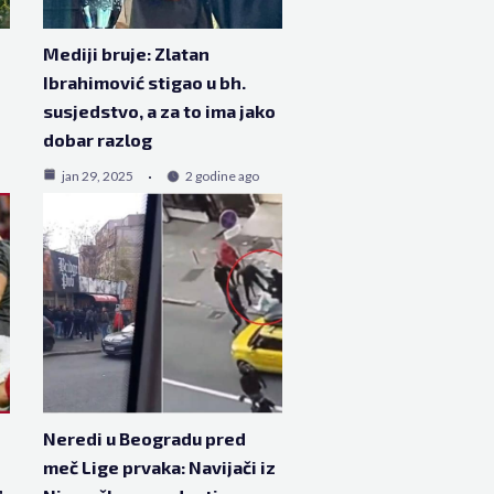
Mediji bruje: Zlatan
Ibrahimović stigao u bh.
susjedstvo, a za to ima jako
dobar razlog
jan 29, 2025
2 godine ago
Neredi u Beogradu pred
meč Lige prvaka: Navijači iz