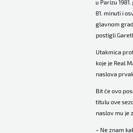
u Parizu 1981.
81. minuti i os
glavnom gradu
postigli Gare
Utakmica proti
koje je Real 
naslova prvaka
Bit će ovo po
titulu ove sez
naslov mu je 
– Ne znam kako