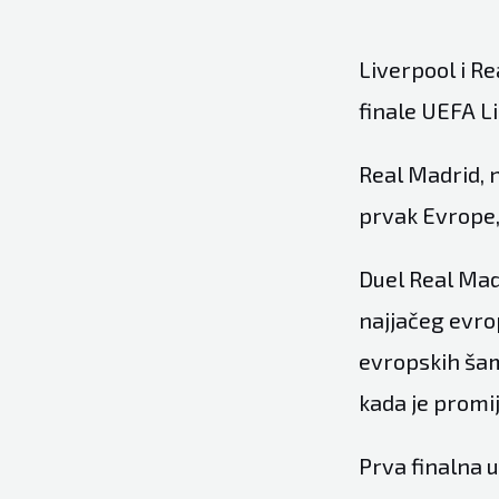
Liverpool i Re
finale UEFA L
Real Madrid, n
prvak Evrope, 
Duel Real Madr
najjačeg evro
evropskih šam
kada je promi
Prva finalna 