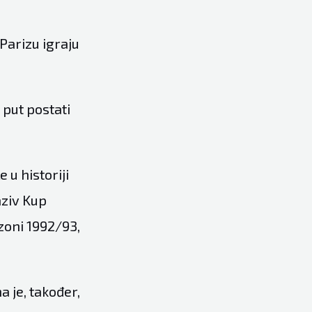
Parizu igraju
 put postati
 u historiji
aziv Kup
zoni 1992/93,
 je, također,