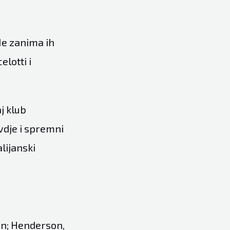
 Ne zanima ih
elotti i
j klub
ovdje i spremni
lijanski
on; Henderson,