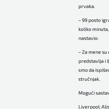
prvaka.
– 99 posto igr
koliko minuta,
nastavio:
– Za mene su 
predstavlja i 
smo da ispišem
stručnjak.
Mogući sastav
Liverpool: Al