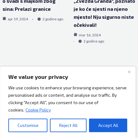
o svađi s majkom zbog
„Zvezda Granda“, poznato
sina: Prelazi granice
je ko će sjesti na njeno
mjesto! Nju sigurno niste
apr 19, 2024
2 godine ago
očekivali!
mar 16, 2024
2 godine ago
We value your privacy
Copyright © 2026 Bh Dijaspora.
We use cookies to enhance your browsing experience, serve
O nama
personalised ads or content, and analyse our traffic. By
Marketing
clicking "Accept All", you consent to our use of
Uslovi korištenja
cookies.
Cookie Policy
Impressum
Kontakt
Customise
Reject All
Accept All