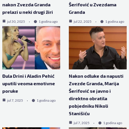
nakon Zvezda Granda
Šerifović u Zvezdama
prelazi u neki drugi žiri
Granda
jul 30, 2025
1 godina ago
jul 22, 2025
1 godina ago
Đula Drini i Aladin Pehić
Nakon odluke da napusti
uputili veoma emotivne
Zvezde Granda, Marija
poruke
Šerifović se javno i
direktno obratila
jul 7, 2025
1 godina ago
pobjedniku Nikoli
Stanišiću
jul 7, 2025
1 godina ago