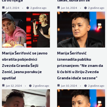
jul 3, 2024
2 godine ago
jun 16, 2024
2 godine ago
Marija Šerifović se javno
Marija Šerifović
obratila pobjednici
iznenadila publiku
Zvezda Granda Šejli
priznanjem: “Ne znam da
Zonić, jasnu poruku je
li ću biti u žiriju Zvezda
uputila!
Granda iduće sezone”
jun 12, 2024
2 godine ago
jun 10, 2024
2 godine ago