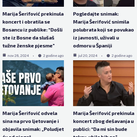
Marija Šerifović prekinula
Pogledajte snimak:
koncert i obratila se
Marija Šerifović snimila
Bosancu iz publike: “Došli
polubrata koji se povukao
ste iz Bosne da slušaš
iz javnosti, uživali u
tužne ženske pjesme”
odmoru u Španiji
nov 28, 2024
2 godine ago
jul 20, 2024
2 godine ago
Marija Šerifović odvela
Marija Šerifović prekinula
sina na prvo ljetovanje i
koncert zbog dešavanja u
objavila snimak: „Poludjet
publici: “Da mi sin bude
ću od njega“
takav, ubila bih se”