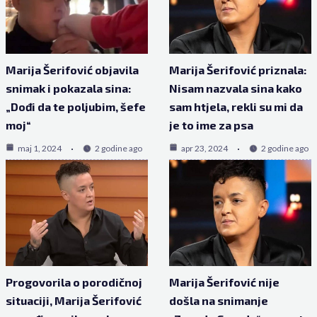
Marija Šerifović objavila
Marija Šerifović priznala:
snimak i pokazala sina:
Nisam nazvala sina kako
„Dođi da te poljubim, šefe
sam htjela, rekli su mi da
moj“
je to ime za psa
maj 1, 2024
2 godine ago
apr 23, 2024
2 godine ago
Progovorila o porodičnoj
Marija Šerifović nije
situaciji, Marija Šerifović
došla na snimanje