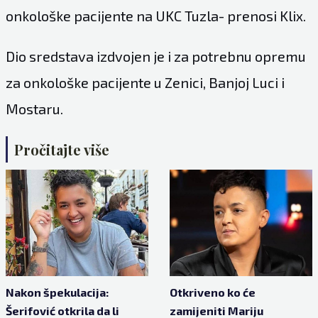
onkološke pacijente na UKC Tuzla- prenosi Klix.
Dio sredstava izdvojen je i za potrebnu opremu
za onkološke pacijente u Zenici, Banjoj Luci i
Mostaru.
Pročitajte više
Nakon špekulacija:
Otkriveno ko će
Šerifović otkrila da li
zamijeniti Mariju