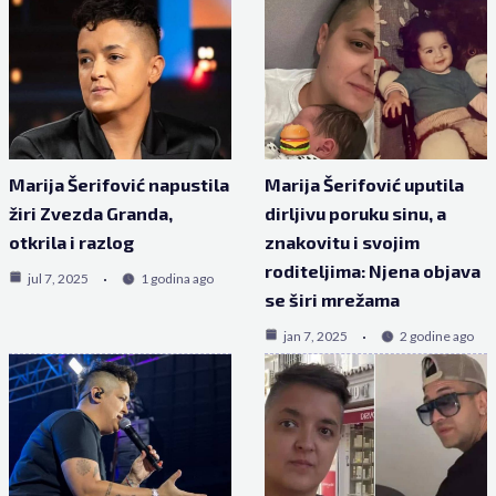
Marija Šerifović napustila
Marija Šerifović uputila
žiri Zvezda Granda,
dirljivu poruku sinu, a
otkrila i razlog
znakovitu i svojim
roditeljima: Njena objava
jul 7, 2025
1 godina ago
se širi mrežama
jan 7, 2025
2 godine ago