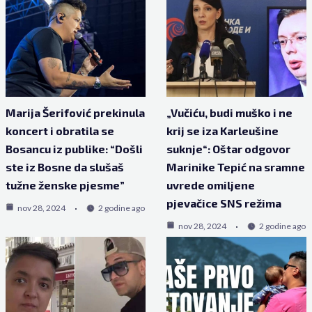
Marija Šerifović prekinula
„Vučiću, budi muško i ne
koncert i obratila se
krij se iza Karleušine
Bosancu iz publike: “Došli
suknje“: Oštar odgovor
ste iz Bosne da slušaš
Marinike Tepić na sramne
tužne ženske pjesme”
uvrede omiljene
pjevačice SNS režima
nov 28, 2024
2 godine ago
nov 28, 2024
2 godine ago