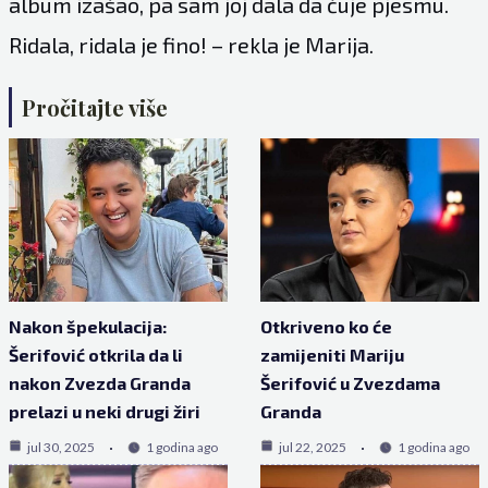
album izašao, pa sam joj dala da čuje pjesmu.
Ridala, ridala je fino! – rekla je Marija.
Pročitajte više
Nakon špekulacija:
Otkriveno ko će
Šerifović otkrila da li
zamijeniti Mariju
nakon Zvezda Granda
Šerifović u Zvezdama
prelazi u neki drugi žiri
Granda
jul 30, 2025
1 godina ago
jul 22, 2025
1 godina ago