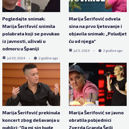
Pogledajte snimak:
Marija Šerifović odvela
Marija Šerifović snimila
sina na prvo ljetovanje i
polubrata koji se povukao
objavila snimak: „Poludjet
iz javnosti, uživali u
ću od njega“
odmoru u Španiji
jul 3, 2024
2 godine ago
jul 20, 2024
2 godine ago
Marija Šerifović prekinula
Marija Šerifović se javno
koncert zbog dešavanja u
obratila pobjednici
publici: “Da mi sin bude
Zvezda Granda Šejli