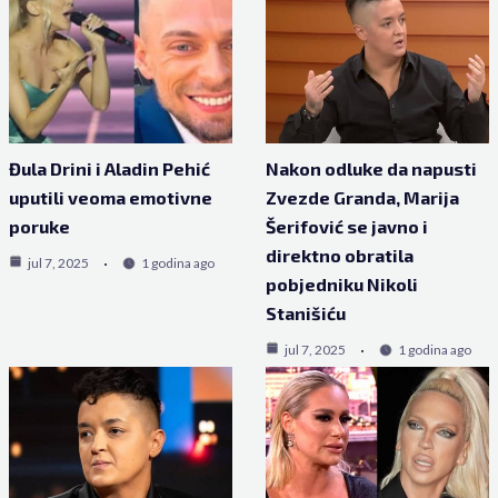
Đula Drini i Aladin Pehić
Nakon odluke da napusti
uputili veoma emotivne
Zvezde Granda, Marija
poruke
Šerifović se javno i
direktno obratila
jul 7, 2025
1 godina ago
pobjedniku Nikoli
Stanišiću
jul 7, 2025
1 godina ago