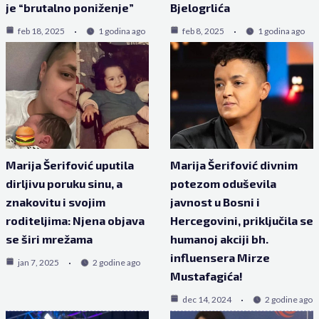
je “brutalno poniženje”
Bjelogrlića
feb 18, 2025
1 godina ago
feb 8, 2025
1 godina ago
Marija Šerifović uputila
Marija Šerifović divnim
dirljivu poruku sinu, a
potezom oduševila
znakovitu i svojim
javnost u Bosni i
roditeljima: Njena objava
Hercegovini, priključila se
se širi mrežama
humanoj akciji bh.
influensera Mirze
jan 7, 2025
2 godine ago
Mustafagića!
dec 14, 2024
2 godine ago