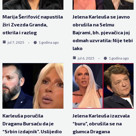
Marija Šerifović napustila
Jelena Karleuša se javno
žiri Zvezda Granda,
obrušila na Selmu
otkrila i razlog
Bajrami, bh. pjevačica joj
odmah uzvratila: Nije tebi
jul 7, 2025
1 godina ago
lako
jul 6, 2025
1 godina ago
Karleuša poručila
Jelena Karleuša izazvala
Draganu Bursaću da je
“buru”, obrušila se na
“Srbin izdajnik”. Uslijedio
glumca Dragana