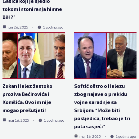
Gašića koji je sjedio
tokom intoniranja himne
BiH?”
jun 26, 2025
1 godina ago
Zukan Helez žestoko
Softić oštro o Helezu
proziva Bećirovića i
zbog najave o prekidu
Komšića: Ovo im nije
vojne saradnje sa
mogao prešutjeti!
Srbijom: “Može biti
posljedica, trebao je tri
maj 16, 2025
1 godina ago
puta sasjeći”
maj 16, 2025
1 godina ago