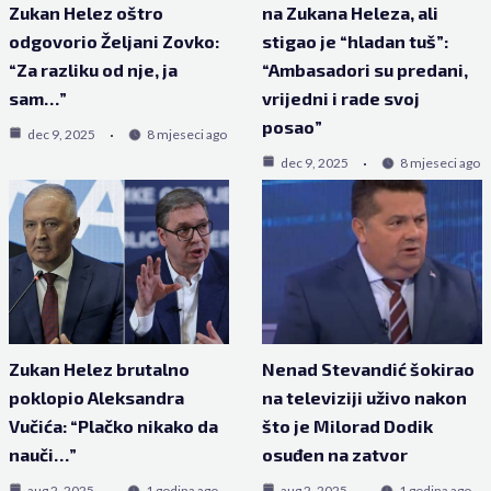
Zukan Helez oštro
na Zukana Heleza, ali
odgovorio Željani Zovko:
stigao je “hladan tuš”:
“Za razliku od nje, ja
“Ambasadori su predani,
sam…”
vrijedni i rade svoj
posao”
dec 9, 2025
8 mjeseci ago
dec 9, 2025
8 mjeseci ago
Zukan Helez brutalno
Nenad Stevandić šokirao
poklopio Aleksandra
na televiziji uživo nakon
Vučića: “Plačko nikako da
što je Milorad Dodik
nauči…”
osuđen na zatvor
aug 2, 2025
1 godina ago
aug 2, 2025
1 godina ago