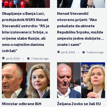
Okupljanje u Banja Luci,
Nenad Stevandić
predsjednik NSRS Nenad
otvoreno prijeti: “Ako
Stevandić ustvrdio: “RS je
pokušate da ukinete
bila izolovana iz Srbije, u
Republiku Srpsku, možda
vrijeme slabe Rusije, ali
umjesto jedne dobijete…
smo u najtežim danima
znate i sami”
izdržali”
jan 8, 2026
7 mjeseci ago
jan 8, 2026
7 mjeseci ago
Ministar odbrane BiH
Željana Zovko se žali EU