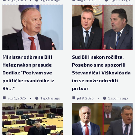
Ministar odbrane BiH
Sud BiH nakon ročišta:
Helez nakon presude
Posebno smo upozorili
Dodiku: “Pozivam sve
Stevandića i Viškovića da
političke zvaničnike iz
im se može odrediti
RS…”
pritvor
aug 1, 2025
1 godina ago
jul 9, 2025
1 godina ago