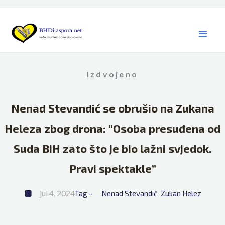
Skip
to
content
Izdvojeno
Nenad Stevandić se obrušio na Zukana
Heleza zbog drona: “Osoba presuđena od
Suda BiH zato što je bio lažni svjedok.
Pravi spektakle”
jul 4, 2024
Tag - 
Nenad Stevandić
Zukan Helez