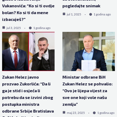
Vukanovića: “Ko si ti ovdje
pogledajte snimak
bolan? Ko si ti da mene
jul 1, 2025
1 godina ago
izbacuješ?”
jul 3, 2025
1 godina ago
Zukan Helez javno
Ministar odbrane BiH
prozvao Zukorlića: “Da li
Zukan Helez se pohvalio:
ga je stid i osjeća li
“Ovo je lijepa vijest za
potrebu da se izvini zbog
sve one koji vole našu
postupka ministra
zemlju”
odbrane Srbije Bratislava
maj 23, 2025
1 godina ago