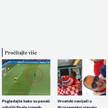
Pročitajte više
Pogledajte kako su penali
Hrvatski navijači u
odlučili finale između
Nizozemskoj pjevaju