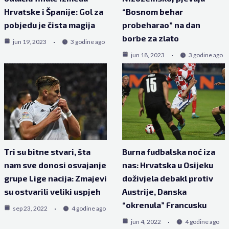
Hrvatske i Španije: Gol za
“Bosnom behar
pobjedu je čista magija
probeharao” na dan
borbe za zlato
jun 19, 2023
3 godine ago
jun 18, 2023
3 godine ago
Tri su bitne stvari, šta
Burna fudbalska noć iza
nam sve donosi osvajanje
nas: Hrvatska u Osijeku
grupe Lige nacija: Zmajevi
doživjela debakl protiv
su ostvarili veliki uspjeh
Austrije, Danska
“okrenula” Francusku
sep 23, 2022
4 godine ago
jun 4, 2022
4 godine ago