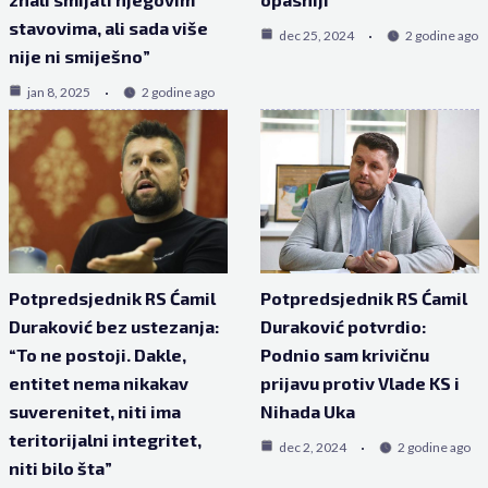
stavovima, ali sada više
dec 25, 2024
2 godine ago
nije ni smiješno”
jan 8, 2025
2 godine ago
Potpredsjednik RS Ćamil
Potpredsjednik RS Ćamil
Duraković bez ustezanja:
Duraković potvrdio:
“To ne postoji. Dakle,
Podnio sam krivičnu
entitet nema nikakav
prijavu protiv Vlade KS i
suverenitet, niti ima
Nihada Uka
teritorijalni integritet,
dec 2, 2024
2 godine ago
niti bilo šta”