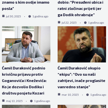
znamo s kim ovdje imamo
dobio: “Presuđeni ubica i
posla”
ratni zločinac prijeti jer
ga Dodik ohrabruje”
jul 30, 2025
1 godina ago
jul 22, 2025
1 godina ago
Ćamil Duraković podnio
Ćamil Duraković okupio
krivičnu prijavu protiv
“ekipu”: “Ovo su naši
Goganovića i Kneževića:
zahtjevi, inače proglasite
Ko je dozvolio Dodiku i
vanredno stanje”
društvu posjetu Kozari
mar 10, 2025
1 godina ago
maj 13, 2025
1 godina ago