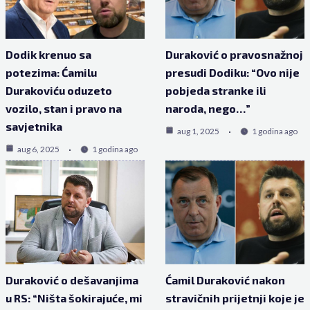
Dodik krenuo sa
Duraković o pravosnažnoj
potezima: Ćamilu
presudi Dodiku: “Ovo nije
Durakoviću oduzeto
pobjeda stranke ili
vozilo, stan i pravo na
naroda, nego…”
savjetnika
aug 1, 2025
1 godina ago
aug 6, 2025
1 godina ago
Duraković o dešavanjima
Ćamil Duraković nakon
u RS: “Ništa šokirajuće, mi
stravičnih prijetnji koje je