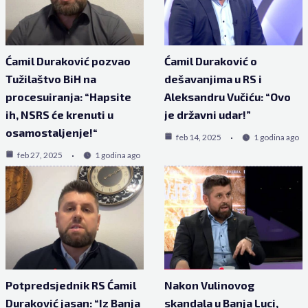
Ćamil Duraković pozvao
Ćamil Duraković o
Tužilaštvo BiH na
dešavanjima u RS i
procesuiranja: “Hapsite
Aleksandru Vučiću: “Ovo
ih, NSRS će krenuti u
je državni udar!”
osamostaljenje!“
feb 14, 2025
1 godina ago
feb 27, 2025
1 godina ago
Potpredsjednik RS Ćamil
Nakon Vulinovog
Duraković jasan: “Iz Banja
skandala u Banja Luci,