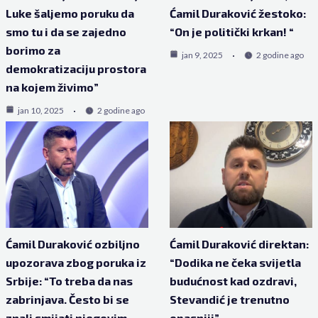
Luke šaljemo poruku da
Ćamil Duraković žestoko:
smo tu i da se zajedno
“On je politički krkan! “
borimo za
jan 9, 2025
2 godine ago
demokratizaciju prostora
na kojem živimo”
jan 10, 2025
2 godine ago
Ćamil Duraković ozbiljno
Ćamil Duraković direktan:
upozorava zbog poruka iz
“Dodika ne čeka svijetla
Srbije: “To treba da nas
budućnost kad ozdravi,
zabrinjava. Često bi se
Stevandić je trenutno
znali smijati njegovim
opasniji”