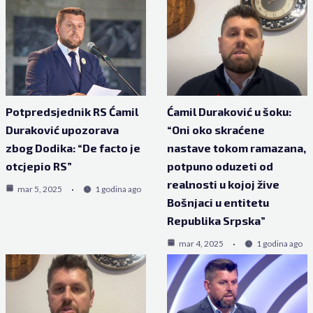
Potpredsjednik RS Ćamil
Ćamil Duraković u šoku:
Duraković upozorava
“Oni oko skraćene
zbog Dodika: “De facto je
nastave tokom ramazana,
otcjepio RS”
potpuno oduzeti od
realnosti u kojoj žive
mar 5, 2025
1 godina ago
Bošnjaci u entitetu
Republika Srpska”
mar 4, 2025
1 godina ago