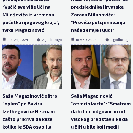
“Vučić sve više liči na
predsjednika Hrvatske
Miloševića iz vremena
Zorana Milanovića:
početka njegovog kraja”,
“Previše potcjenjivanja
tvrdi Magazinović
naše zemlje i ljudi”
dec 24, 2024
2 godine ago
nov 30, 2024
2 godine ago
Saša Magazinović oštro
Saša Magazinović
“opleo” po Bakiru
“otvorio karte”: “Smatram
Izetbegoviću: Ne znam
da bi bilo odgovorno od
zašto prikriva da kaže
visokog predstavnika da
koliko je SDA osvojila
u BiH u bilo koji medij