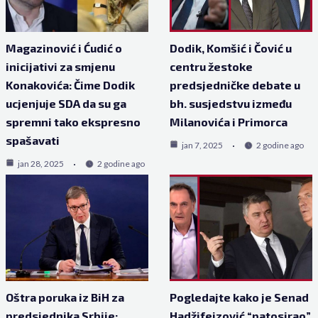
Magazinović i Ćudić o
Dodik, Komšić i Čović u
inicijativi za smjenu
centru žestoke
Konakovića: Čime Dodik
predsjedničke debate u
ucjenjuje SDA da su ga
bh. susjedstvu između
spremni tako ekspresno
Milanovića i Primorca
spašavati
jan 7, 2025
2 godine ago
jan 28, 2025
2 godine ago
Oštra poruka iz BiH za
Pogledajte kako je Senad
predsjednika Srbije:
Hadžifejzović “patosirao”