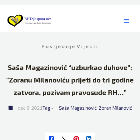
Skip
to
content
Posljednje
Vijesti
,
Saša Magazinović “uzburkao duhove”:
“Zoranu Milanoviću prijeti do tri godine
zatvora, pozivam pravosuđe RH…”
dec 8, 2021
Tag - 
Saša Magazinović
Zoran Milanović