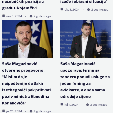
načelničkih pozicija u
izađe i objasni situaciju”
gradu u kojem živi
okt 3, 2024
2 godine ago
nov 5, 2024
2 godine ago
Saša Magazinović
Saša Magazinović
otvoreno progovorio:
upozorava: Firma na
“Mislim da je
tenderu ponudi usluge za
najpoštenije da Bakir
jedan fening za
Izetbegović ipak prihvati
aviokarte, a onda sama
poziv ministra Elmedina
određuje cijene
Konakovića”
jul 4, 2024
2 godine ago
jul 25, 2024
2 godine ago