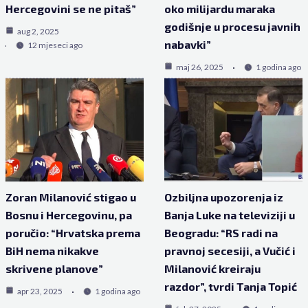
Hercegovini se ne pitaš”
oko milijardu maraka
godišnje u procesu javnih
aug 2, 2025
nabavki”
12 mjeseci ago
maj 26, 2025
1 godina ago
Zoran Milanović stigao u
Ozbiljna upozorenja iz
Bosnu i Hercegovinu, pa
Banja Luke na televiziji u
poručio: “Hrvatska prema
Beogradu: “RS radi na
BiH nema nikakve
pravnoj secesiji, a Vučić i
skrivene planove”
Milanović kreiraju
razdor”, tvrdi Tanja Topić
apr 23, 2025
1 godina ago