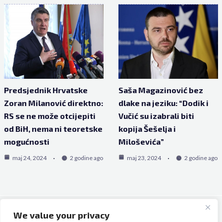
Predsjednik Hrvatske
Saša Magazinović bez
Zoran Milanović direktno:
dlake na jeziku: “Dodik i
RS se ne može otcijepiti
Vučić su izabrali biti
od BiH, nema ni teoretske
kopija Šešelja i
mogućnosti
Miloševića”
maj 24, 2024
2 godine ago
maj 23, 2024
2 godine ago
We value your privacy
Copyright © 2026 Bh Dijaspora.