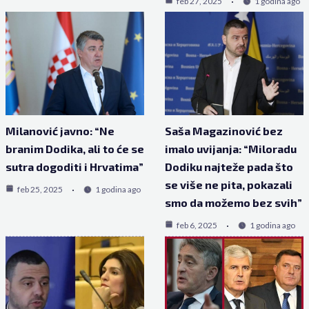
feb 27, 2025
1 godina ago
Milanović javno: “Ne
Saša Magazinović bez
branim Dodika, ali to će se
imalo uvijanja: “Miloradu
sutra dogoditi i Hrvatima”
Dodiku najteže pada što
se više ne pita, pokazali
feb 25, 2025
1 godina ago
smo da možemo bez svih”
feb 6, 2025
1 godina ago