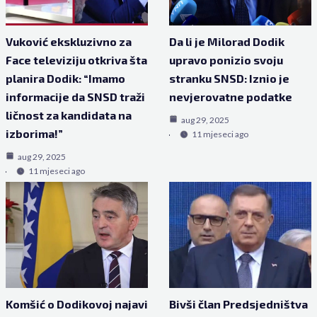
Vuković ekskluzivno za
Da li je Milorad Dodik
Face televiziju otkriva šta
upravo ponizio svoju
planira Dodik: “Imamo
stranku SNSD: Iznio je
informacije da SNSD traži
nevjerovatne podatke
ličnost za kandidata na
aug 29, 2025
izborima!”
11 mjeseci ago
aug 29, 2025
11 mjeseci ago
Komšić o Dodikovoj najavi
Bivši član Predsjedništva