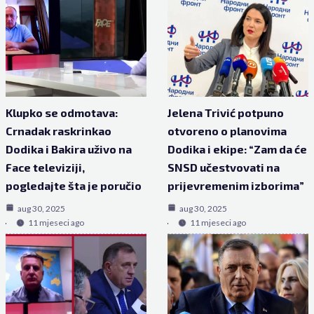
Klupko se odmotava:
Jelena Trivić potpuno
Crnadak raskrinkao
otvoreno o planovima
Dodika i Bakira uživo na
Dodika i ekipe: “Zam da će
Face televiziji,
SNSD učestvovati na
pogledajte šta je poručio
prijevremenim izborima”
aug 30, 2025
aug 30, 2025
11 mjeseci ago
11 mjeseci ago