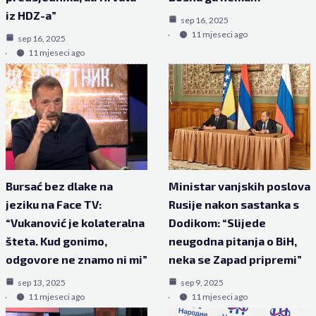
iz HDZ-a”
sep 16, 2025
11 mjeseci ago
sep 16, 2025
11 mjeseci ago
Bursać bez dlake na
Ministar vanjskih poslova
jeziku na Face TV:
Rusije nakon sastanka s
“Vukanović je kolateralna
Dodikom: “Slijede
šteta. Kud gonimo,
neugodna pitanja o BiH,
odgovore ne znamo ni mi”
neka se Zapad pripremi”
sep 13, 2025
sep 9, 2025
11 mjeseci ago
11 mjeseci ago