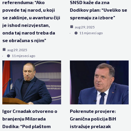
referenduma: “Ako
SNSD kaže da zna
povede taj narod, u koji
Dodikov plan: “Uveliko se
se zaklinje, u avanturu čiji
spremaju za izbore”
je ishod neizvjestan,
aug 29, 2025
onda taj narod treba da
11 mjeseci ago
se obračuna s njim”
aug 29, 2025
11 mjeseci ago
Igor Crnadak otvoreno o
Pokrenute provjere:
branjenju Milorada
Granična policija BiH
Dodika: “Pod plaštom
istražuje prelazak