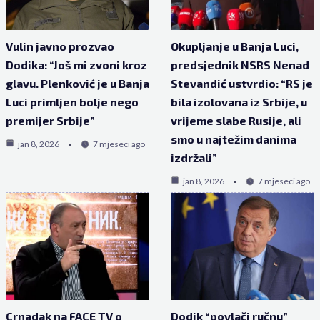
Vulin javno prozvao
Okupljanje u Banja Luci,
Dodika: “Još mi zvoni kroz
predsjednik NSRS Nenad
glavu. Plenković je u Banja
Stevandić ustvrdio: “RS je
Luci primljen bolje nego
bila izolovana iz Srbije, u
premijer Srbije”
vrijeme slabe Rusije, ali
smo u najtežim danima
jan 8, 2026
7 mjeseci ago
izdržali”
jan 8, 2026
7 mjeseci ago
Crnadak na FACE TV o
Dodik “povlači ručnu”