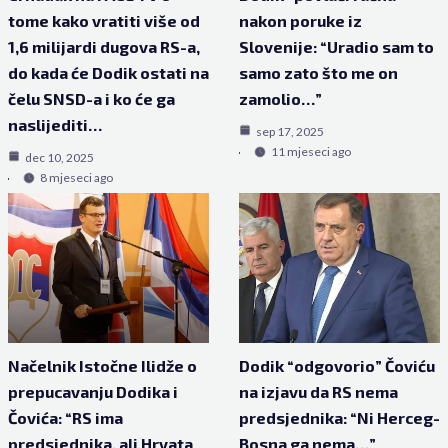
tome kako vratiti više od
nakon poruke iz
1,6 milijardi dugova RS-a,
Slovenije: “Uradio sam to
do kada će Dodik ostati na
samo zato što me on
čelu SNSD-a i ko će ga
zamolio…”
naslijediti…
sep 17, 2025
11 mjeseci ago
dec 10, 2025
8 mjeseci ago
Načelnik Istočne Ilidže o
Dodik “odgovorio” Čoviću
prepucavanju Dodika i
na izjavu da RS nema
Čovića: “RS ima
predsjednika: “Ni Herceg-
predsjednika, ali Hrvata
Bosna ga nema…”