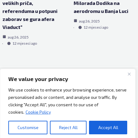
velikih priča,
Milorada Dodika na
referenduma u potpuni
aerodromu u Banja Luci
zaborav se gura afera
aug 26, 2025
Viaduct”
12 mjeseci ago
aug 26, 2025
12 mjeseci ago
We value your privacy
Copyright © 2026 Bh Dijaspora.
We use cookies to enhance your browsing experience, serve
O nama
personalised ads or content, and analyse our traffic. By
Marketing
clicking "Accept All", you consent to our use of
Uslovi korištenja
cookies.
Cookie Policy
Impressum
Kontakt
Customise
Reject All
Accept All