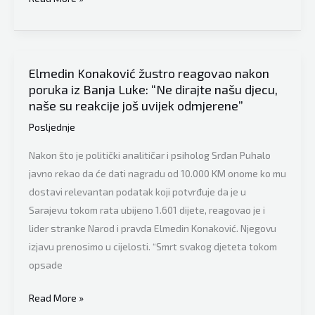
Abdulah
Sidran
nije
mogao
Elmedin Konaković žustro reagovao nakon
poruka iz Banja Luke: “Ne dirajte našu djecu,
prešutjeti:
naše su reakcije još uvijek odmjerene”
“A
sad,
Posljednje
đubradijo,
Nakon što je politički analitičar i psiholog Srđan Puhalo
dajte
javno rekao da će dati nagradu od 10.000 KM onome ko mu
nam
dostavi relevantan podatak koji potvrđuje da je u
imena
Sarajevu tokom rata ubijeno 1.601 dijete, reagovao je i
ubica!”
lider stranke Narod i pravda Elmedin Konaković. Njegovu
izjavu prenosimo u cijelosti. “Smrt svakog djeteta tokom
opsade
Elmedin
Read More »