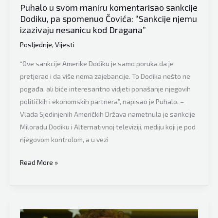
završi
Puhalo u svom maniru komentarisao sankcije
kao
Dodiku, pa spomenuo Čovića: “Sankcije njemu
izazivaju nesanicu kod Dragana”
navijanje
na
Posljednje
,
Vijesti
tribinama?”
“Ove sankcije Amerike Dodiku je samo poruka da je
pretjerao i da više nema zajebancije. To Dodika nešto ne
pogađa, ali biće interesantno vidjeti ponašanje njegovih
političkih i ekonomskih partnera”, napisao je Puhalo. –
Vlada Sjedinjenih Američkih Država nametnula je sankcije
Miloradu Dodiku i Alternativnoj televiziji, mediju koji je pod
njegovom kontrolom, a u vezi
Puhalo
Read More »
u
svom
maniru
komentarisao