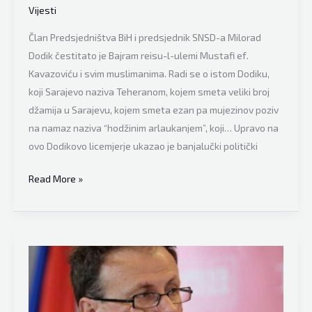
reakcije
Vijesti
Član Predsjedništva BiH i predsjednik SNSD-a Milorad
Dodik čestitato je Bajram reisu-l-ulemi Mustafi ef.
Kavazoviću i svim muslimanima. Radi se o istom Dodiku,
koji Sarajevo naziva Teheranom, kojem smeta veliki broj
džamija u Sarajevu, kojem smeta ezan pa mujezinov poziv
na namaz naziva “hodžinim arlaukanjem”, koji… Upravo na
ovo Dodikovo licemjerje ukazao je banjalučki politički
Banjalučki
Read More »
analitičar
Srđan
Puhalo
ukazao
na
Dodikovo
licemjerje: