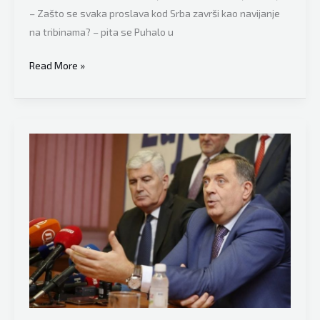
bi
– Zašto se svaka proslava kod Srba završi kao navijanje
podnijeli
na tribinama? – pita se Puhalo u
ovakvu
Puhalo
Read More »
BiH”
izravno
“udario”
na
proslavu
tzv.
dan
RS:
“Zašto
se
svaka
proslava
kod
Srba