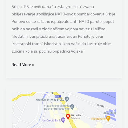
dnevnu
Srbiju i RS je ovih dana “tresla groznica” zvana
žalost”
obilježavanje godišnjice NATO-ovog bombardovanja Srbije.
Ponovo su se rafalno ispaljivale anti-NATO parole, poput
onih da se radi o zločinačkom vojnom savezu i slično.
Međutim, banjalučki analitičar Srđan Puhalo je ovaj
“svesrpski trans” iskoristio i kao način da ilustruje obim
zločina koje su počinili pripadnici Vojske i
Analitičar
Read More »
Srđan
Puhalo
o
“groznici
koja
je
tresla
Srbiju