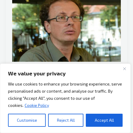
sankcije
Dodiku,
pa
spomenuo
Čovića:
“Sankcije
njemu
izazivaju
nesanicu
Banjalučki analitičar Srđan Puhalo javno
We value your privacy
kod
upozorio: “Bojim se da imamo malo veće
Dragana”
We use cookies to enhance your browsing experience, serve
igrače u BiH i da se tu lome koplja”
personalised ads or content, and analyse our traffic. By
Posljednje
,
Vijesti
clicking "Accept All", you consent to our use of
cookies.
Cookie Policy
Socijalni psiholog i banjalučki analitičar Srđan Puhalo za
N1 je kazao da je društvo u BiH vrlo zanimljivo, ali da se
Customise
Reject All
Accept All
psiholozi danas bave u principu sa nečim što je svijet
davno prevazišao. “Mi se bavimo identitetima, PTSP-om,