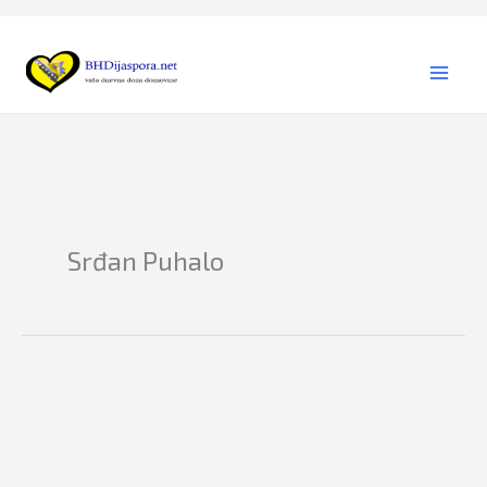
Skip
to
content
Srđan Puhalo