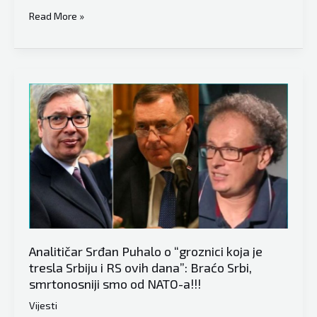
Banjalučki
Read More »
analitičar
Srđan
Puhalo:
“Zamislite
u
nedjelju
izgube
izbore
Vučić
i
Orban,
u
Analitičar Srđan Puhalo o “groznici koja je
RS
tresla Srbiju i RS ovih dana”: Braćo Srbi,
bi
smrtonosniji smo od NATO-a!!!
proglasili
Vijesti
7-