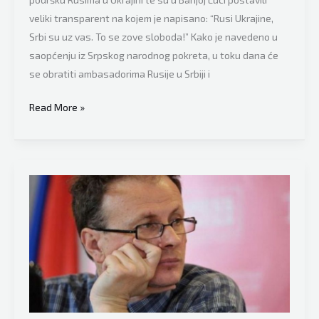
veliki transparent na kojem je napisano: “Rusi Ukrajine,
Srbi su uz vas. To se zove sloboda!” Kako je navedeno u
saopćenju iz Srpskog narodnog pokreta, u toku dana će
se obratiti ambasadorima Rusije u Srbiji i
Srđan
Read More »
Puhalo
ponovo
podiže
prašinu,
dao
je
brutalan
komentar
o
velikoj
kontroverzi