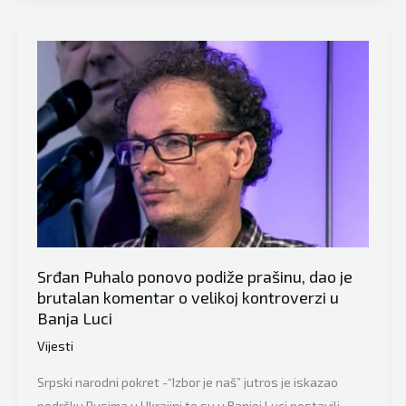
Tri
konstitutivne
pošte
distrikta
Brčko
Srđan Puhalo ponovo podiže prašinu, dao je
brutalan komentar o velikoj kontroverzi u
Banja Luci
Vijesti
Srpski narodni pokret -“Izbor je naš” jutros je iskazao
podršku Rusima u Ukrajini te su u Banjoj Luci postavili