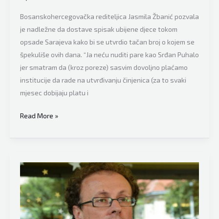
Bosanskohercegovačka rediteljica Jasmila Žbanić pozvala
je nadležne da dostave spisak ubijene djece tokom
opsade Sarajeva kako bi se utvrdio tačan broj o kojem se
špekuliše ovih dana. “Ja neću nuditi pare kao Srđan Puhalo
jer smatram da (kroz poreze) sasvim dovoljno plaćamo
institucije da rade na utvrđivanju činjenica (za to svaki
mjesec dobijaju platu i
Jako
Read More »
kontroverzna
tema,
Jasmila
Žbanić
“uzburkala
duhove”:
“Neću
nuditi