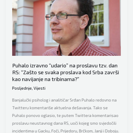
bolnu
istinu
građana
u
državi:
“Bromazepam
je
postao
Puhalo izravno “udario” na proslavu tzv. dan
dio
RS: “Zašto se svaka proslava kod Srba završi
našeg
kao navijanje na tribinama?”
identiteta
Posljednje
,
Vijesti
svi
ti
Banjalučki psiholog i analitičar Srđan Puhalo redovno na
lijekovi
Twitteru komentariše aktuelna dešavanja. Tako se
koje
Puhalo ponovo oglasio, te putem Twittera komentarisao
koristimo
proslavu neustavnog dana RS, uoči kojeg smo svjedočili
da
incidentima u Gacku, Foči, Prijedoru, Brčkom, Janji i Doboju.