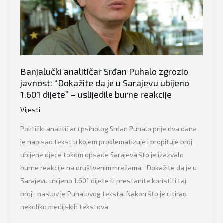
pare
kao
Srđan
Puhalo,
ali
Banjalučki analitičar Srđan Puhalo zgrozio
gdje
javnost: “Dokažite da je u Sarajevu ubijeno
je
1.601 dijete” – uslijedile burne reakcije
spisak
Vijesti
ubijene
djece
Politički analitičar i psiholog Srđan Puhalo prije dva dana
Sarajeva?”
je napisao tekst u kojem problematizuje i propituje broj
ubijene djece tokom opsade Sarajeva što je izazvalo
burne reakcije na društvenim mrežama. “Dokažite da je u
Sarajevu ubijeno 1.601 dijete ili prestanite koristiti taj
broj”, naslov je Puhalovog teksta. Nakon što je citirao
nekoliko medijskih tekstova