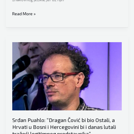
Psiholog
Read More »
iz
Banja
Luke
Srđan
Puhalo
“prezentovao
glupost”
u
BiH:
Prosječan
Srbin,
Hrvat
ili
Srđan Puahlo: “Dragan Čović bi bio Ostali, a
Bošnjak
Hrvati u Bosni i Hercegovini bi i danas lutali
se
tražeći legitimnog predstavnika”