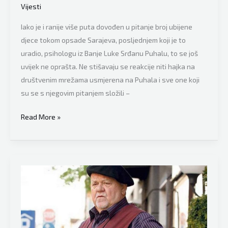
Vijesti
Iako je i ranije više puta dovođen u pitanje broj ubijene
djece tokom opsade Sarajeva, posljednjem koji je to
uradio, psihologu iz Banje Luke Srđanu Puhalu, to se još
uvijek ne oprašta. Ne stišavaju se reakcije niti hajka na
društvenim mrežama usmjerena na Puhala i sve one koji
su se s njegovim pitanjem složili –
Puhalo
Read More »
o
hajci
koju
je
izazvao
pitanjem
o
ubijenoj