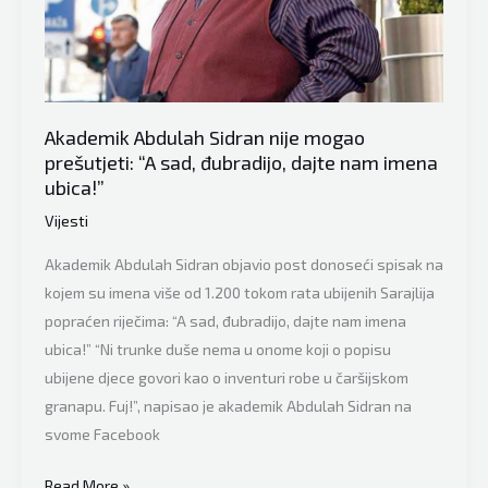
djeci
Sarajeva:
“Samo
sam
tražio
Akademik Abdulah Sidran nije mogao
dokaze,
prešutjeti: “A sad, đubradijo, dajte nam imena
ubica!”
pa
da
Vijesti
zašuti
Akademik Abdulah Sidran objavio post donoseći spisak na
Srđan
kojem su imena više od 1.200 tokom rata ubijenih Sarajlija
i
popraćen riječima: “A sad, đubradijo, dajte nam imena
svi
ubica!” “Ni trunke duše nema u onome koji o popisu
ostali”
ubijene djece govori kao o inventuri robe u čaršijskom
granapu. Fuj!”, napisao je akademik Abdulah Sidran na
svome Facebook
Akademik
Read More »