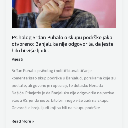
Danas
čestita
Bajram,
a
sutra
Psiholog Srđan Puhalo o skupu podrške jako
opet…
otvoreno: Banjaluka nije odgovorila, da jeste,
bilo bi više ljudi…
Vijesti
Srđan Puhalo, psiholog i politički analitičar je
komentarisao skup podrške u Banjaluci, porukama koje su
poslate, ali govorio je i opoziciji, te dolasku Nenada
Nešića. Primjetio je da Banjaluka nije odgovorila na pozive
vlasti RS, jer da jeste, bilo bi mnogo više ljudi na skupu.
Govoreći o broju ljudi koji su bili na skupu podrške
Psiholog
Read More »