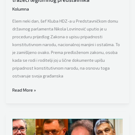
već
Kolumna
“13
godina”
Elem neki dan, šef Kluba HDZ-a u Predstavničkom domu
jezički
državnog parlamenta Nikola Lovrinović uputio je u
ne
proceduru prijedlog Zakona o upisu pripadnosti
razumiju…
konstitutivnom narodu, nacionalnoj manjini i ostalima. To
je zamišljeno ovako. Prema predloženom zakonu, osoba
kada se rodi i roditelji joj u lične dokumente upišu
pripadnost konstitutivnom narodu, na osnovu toga
ostvaruje svoja građanska
Srđan
Read More »
Puahlo:
“Dragan
Čović
bi
bio