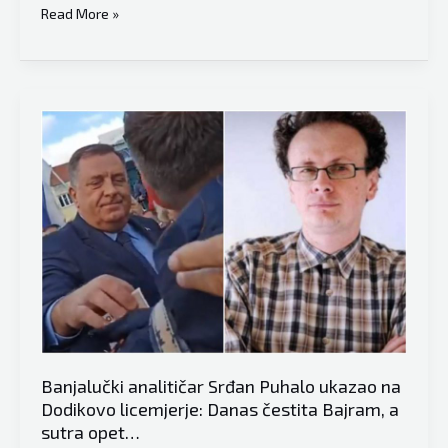
Banjalučki
Read More »
analitičar
Srđan
Puhalo
zgrozio
javnost:
“Dokažite
da
je
u
Sarajevu
ubijeno
1.601
dijete”
–
Banjalučki analitičar Srđan Puhalo ukazao na
uslijedile
Dodikovo licemjerje: Danas čestita Bajram, a
burne
sutra opet…