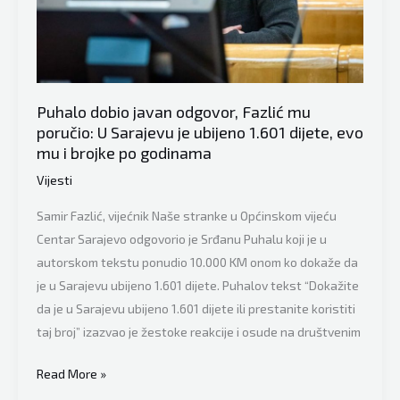
bolnim
temama,
koliko
god
bile
Puhalo dobio javan odgovor, Fazlić mu
teške,
poručio: U Sarajevu je ubijeno 1.601 dijete, evo
treba
mu i brojke po godinama
razgovarati
Vijesti
Samir Fazlić, vijećnik Naše stranke u Općinskom vijeću
Centar Sarajevo odgovorio je Srđanu Puhalu koji je u
autorskom tekstu ponudio 10.000 KM onom ko dokaže da
je u Sarajevu ubijeno 1.601 dijete. Puhalov tekst “Dokažite
da je u Sarajevu ubijeno 1.601 dijete ili prestanite koristiti
taj broj” izazvao je žestoke reakcije i osude na društvenim
Puhalo
Read More »
dobio