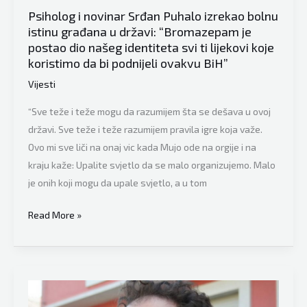
u
Psiholog i novinar Srđan Puhalo izrekao bolnu
Banja
istinu građana u državi: “Bromazepam je
Luci
postao dio našeg identiteta svi ti lijekovi koje
koristimo da bi podnijeli ovakvu BiH”
Vijesti
“Sve teže i teže mogu da razumijem šta se dešava u ovoj
državi. Sve teže i teže razumijem pravila igre koja važe.
Ovo mi sve liči na onaj vic kada Mujo ode na orgije i na
kraju kaže: Upalite svjetlo da se malo organizujemo. Malo
je onih koji mogu da upale svjetlo, a u tom
Psiholog
Read More »
i
novinar
Srđan
Puhalo
izrekao