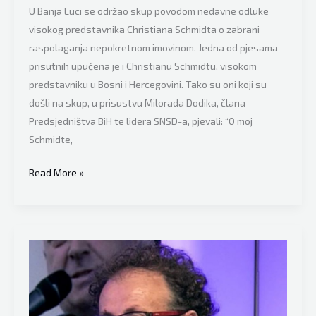
U Banja Luci se održao skup povodom nedavne odluke
visokog predstavnika Christiana Schmidta o zabrani
raspolaganja nepokretnom imovinom. Jedna od pjesama
prisutnih upućena je i Christianu Schmidtu, visokom
predstavniku u Bosni i Hercegovini. Tako su oni koji su
došli na skup, u prisustvu Milorada Dodika, člana
Predsjedništva BiH te lidera SNSD-a, pjevali: “O moj
Schmidte,
Puhalo
Read More »
brutalno
ponizio
Dodika
nakon
bruke
u
Banja