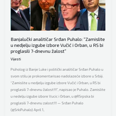
Ostali,
a
Hrvati
u
Bosni
i
Banjalučki analitičar Srđan Puhalo: “Zamislite
Hercegovini
u nedjelju izgube izbore Vučić i Orban, u RS bi
bi
proglasili 7-dnevnu žalost”
i
Vijesti
danas
lutali
Psiholog iz Banje Luke i politički analitičar Srđan Puhalo u
tražeći
svom stilu je prokomentarisao nadolazeće izbore u Srbiji.
legitimnog
“Zamislite u nedjelju izgube izbore Vučić i Orban, u RS bi
predstavnika”
proglasili 7-dnevnu žalost!!!”, napisao je Puhalo. Zamislite
u nedelju izgube izbore Vucic i Orban, u @RSrpska bi
proglasili 7-dnevnu zalost!!! — Srđan Puhalo
(@SrkiPuhalo) April 1,