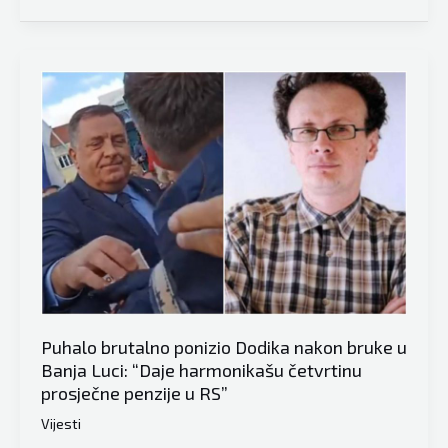
Srđan
Puhalo
o
skupu
podrške
jako
otvoreno:
Banjaluka
nije
odgovorila,
da
jeste,
bilo
bi
Puhalo brutalno ponizio Dodika nakon bruke u
više
Banja Luci: “Daje harmonikašu četvrtinu
ljudi…
prosječne penzije u RS”
Vijesti