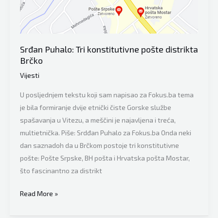
i
RS
ovih
dana”:
Srđan Puhalo: Tri konstitutivne pošte distrikta
Braćo
Brčko
Srbi,
Vijesti
smrtonosniji
smo
U posljednjem tekstu koji sam napisao za Fokus.ba tema
od
je bila formiranje dvije etnički čiste Gorske službe
NATO-
spašavanja u Vitezu, a meščini je najavljena i treća,
a!!!
multietnička. Piše: Srdđan Puhalo za Fokus.ba Onda neki
dan saznadoh da u Brčkom postoje tri konstitutivne
pošte: Pošte Srpske, BH pošta i Hrvatska pošta Mostar,
što fascinantno za distrikt
Srđan
Read More »
Puhalo: