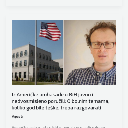
Konaković
žustro
reagovao
nakon
poruka
iz
Banja
Luke:
“Ne
dirajte
našu
djecu,
naše
Iz Američke ambasade u BiH javno i
su
nedvosmisleno poručili: O bolnim temama,
reakcije
koliko god bile teške, treba razgovarati
još
Vijesti
uvijek
odmjerene”
Američka ambasada u BiH reagirala je na oficijalnom