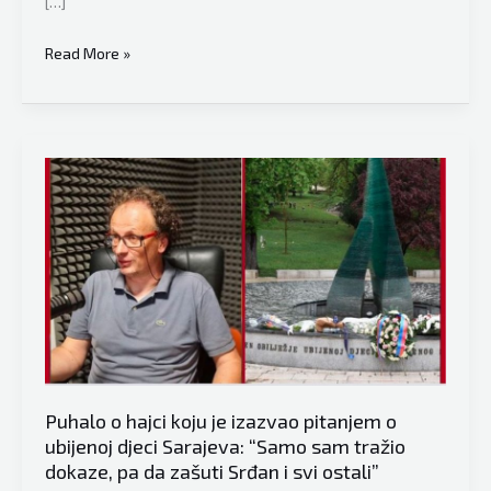
[…]
Banjalučki
Read More »
analitičar,
kolumnista
i
psiholog
Srđan
Puhalo
javno
odgovorio:
“Bošnjaci
nemaju
boljeg
prijatelja
Puhalo o hajci koju je izazvao pitanjem o
od
ubijenoj djeci Sarajeva: “Samo sam tražio
mene”
dokaze, pa da zašuti Srđan i svi ostali”