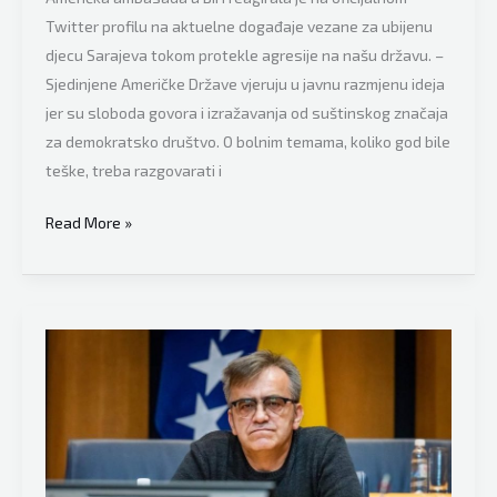
Twitter profilu na aktuelne događaje vezane za ubijenu
djecu Sarajeva tokom protekle agresije na našu državu. –
Sjedinjene Američke Države vjeruju u javnu razmjenu ideja
jer su sloboda govora i izražavanja od suštinskog značaja
za demokratsko društvo. O bolnim temama, koliko god bile
teške, treba razgovarati i
Iz
Read More »
Američke
ambasade
u
BiH
javno
i
nedvosmisleno
poručili:
O