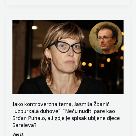
javan
odgovor,
Fazlić
mu
poručio:
U
Sarajevu
je
ubijeno
1.601
dijete,
evo
mu
Jako kontroverzna tema, Jasmila Žbanić
i
“uzburkala duhove”: “Neću nuditi pare kao
Srđan Puhalo, ali gdje je spisak ubijene djece
brojke
Sarajeva?”
po
godinama
Vijesti