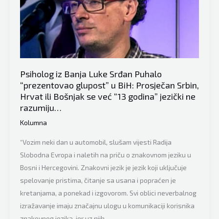
Luci:
“Daje
harmonikašu
četvrtinu
prosječne
penzije
Psiholog iz Banja Luke Srđan Puhalo
u
“prezentovao glupost” u BiH: Prosječan Srbin,
RS”
Hrvat ili Bošnjak se već “13 godina” jezički ne
razumiju…
Kolumna
“Vozim neki dan u automobil, slušam vijesti Radija
Slobodna Evropa i naletih na priču o znakovnom jeziku u
Bosni i Hercegovini. Znakovni jezik je jezik koji uključuje
spelovanje pristima, čitanje sa usana i popraćen je
kretanjama, a ponekad i izgovorom. Svi oblici neverbalnog
izražavanje imaju značajnu ulogu u komunikaciji korisnika
znakovnog jezika, jer uz njih