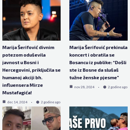
Marija Šerifović divnim
Marija Šerifović prekinula
potezom oduševila
koncert i obratila se
javnost u Bosni i
Bosancu iz publike: “Došli
Hercegovini, priključila se
ste iz Bosne da slušaš
humanoj akciji bh.
tužne ženske pjesme”
influensera Mirze
nov 28, 2024
2 godine ago
Mustafagića!
dec 14, 2024
2 godine ago