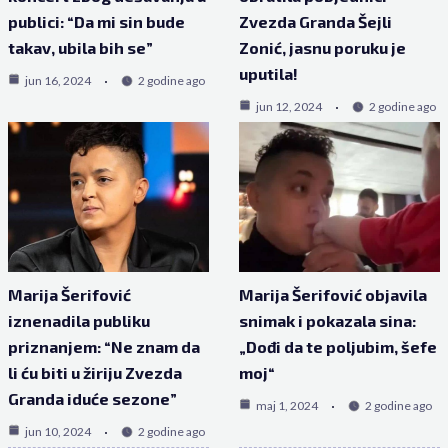
publici: “Da mi sin bude
Zvezda Granda Šejli
takav, ubila bih se”
Zonić, jasnu poruku je
uputila!
jun 16, 2024
2 godine ago
jun 12, 2024
2 godine ago
Marija Šerifović
Marija Šerifović objavila
iznenadila publiku
snimak i pokazala sina:
priznanjem: “Ne znam da
„Dođi da te poljubim, šefe
li ću biti u žiriju Zvezda
moj“
Granda iduće sezone”
maj 1, 2024
2 godine ago
jun 10, 2024
2 godine ago