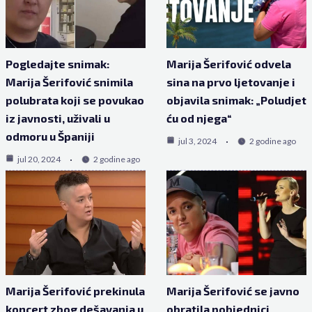
Pogledajte snimak:
Marija Šerifović odvela
Marija Šerifović snimila
sina na prvo ljetovanje i
polubrata koji se povukao
objavila snimak: „Poludjet
iz javnosti, uživali u
ću od njega“
odmoru u Španiji
jul 3, 2024
2 godine ago
jul 20, 2024
2 godine ago
Marija Šerifović prekinula
Marija Šerifović se javno
koncert zbog dešavanja u
obratila pobjednici