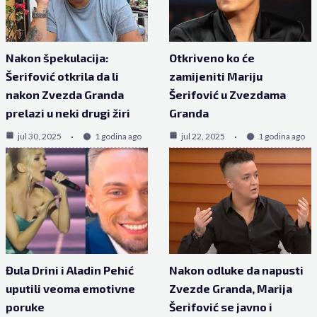
Nakon špekulacija:
Otkriveno ko će
Šerifović otkrila da li
zamijeniti Mariju
nakon Zvezda Granda
Šerifović u Zvezdama
prelazi u neki drugi žiri
Granda
jul 30, 2025
1 godina ago
jul 22, 2025
1 godina ago
Đula Drini i Aladin Pehić
Nakon odluke da napusti
uputili veoma emotivne
Zvezde Granda, Marija
poruke
Šerifović se javno i