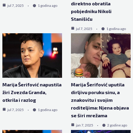
direktno obratila
jul 7, 2025
1 godina ago
pobjedniku Nikoli
Stanišiću
jul 7, 2025
1 godina ago
Marija Šerifović napustila
Marija Šerifović uputila
žiri Zvezda Granda,
dirljivu poruku sinu, a
otkrila i razlog
znakovitu i svojim
roditeljima: Njena objava
jul 7, 2025
1 godina ago
se širi mrežama
jan 7, 2025
2 godine ago