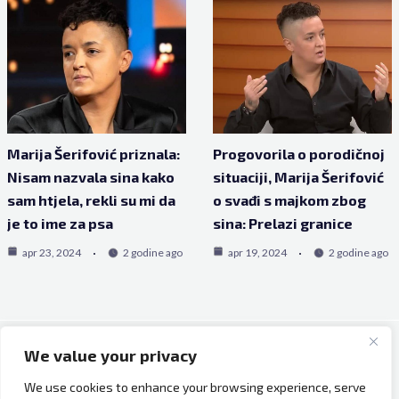
Marija Šerifović priznala:
Progovorila o porodičnoj
Nisam nazvala sina kako
situaciji, Marija Šerifović
sam htjela, rekli su mi da
o svađi s majkom zbog
je to ime za psa
sina: Prelazi granice
apr 23, 2024
2 godine ago
apr 19, 2024
2 godine ago
We value your privacy
Copyright © 2026 Bh Dijaspora.
We use cookies to enhance your browsing experience, serve
O nama