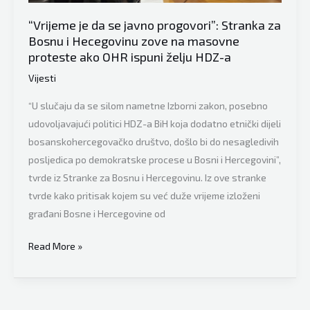
odbranu
države
“Vrijeme je da se javno progovori”: Stranka za
od
Bosnu i Hecegovinu zove na masovne
prijetnji
proteste ako OHR ispuni želju HDZ-a
Milorada
Vijesti
Dodika
“U slučaju da se silom nametne Izborni zakon, posebno
udovoljavajući politici HDZ-a BiH koja dodatno etnički dijeli
bosanskohercegovačko društvo, došlo bi do nesagledivih
posljedica po demokratske procese u Bosni i Hercegovini”,
tvrde iz Stranke za Bosnu i Hercegovinu. Iz ove stranke
tvrde kako pritisak kojem su već duže vrijeme izloženi
građani Bosne i Hercegovine od
“Vrijeme
Read More »
je
da
se