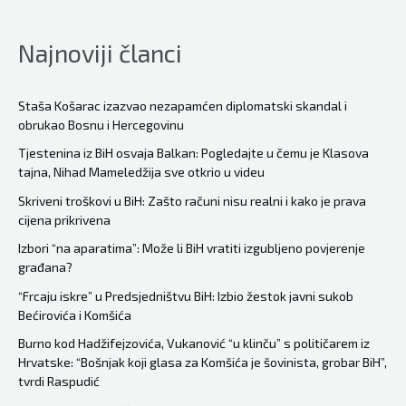
javno
progovori”:
Najnoviji članci
Stranka
za
Bosnu
Staša Košarac izazvao nezapamćen diplomatski skandal i
obrukao Bosnu i Hercegovinu
i
Hecegovinu
Tjestenina iz BiH osvaja Balkan: Pogledajte u čemu je Klasova
tajna, Nihad Mameledžija sve otkrio u videu
zove
na
Skriveni troškovi u BiH: Zašto računi nisu realni i kako je prava
cijena prikrivena
masovne
proteste
Izbori “na aparatima”: Može li BiH vratiti izgubljeno povjerenje
građana?
ako
OHR
“Frcaju iskre” u Predsjedništvu BiH: Izbio žestok javni sukob
Bećirovića i Komšića
ispuni
želju
Burno kod Hadžifejzovića, Vukanović “u klinču” s političarem iz
Hrvatske: “Bošnjak koji glasa za Komšića je šovinista, grobar BiH”,
HDZ-
tvrdi Raspudić
a