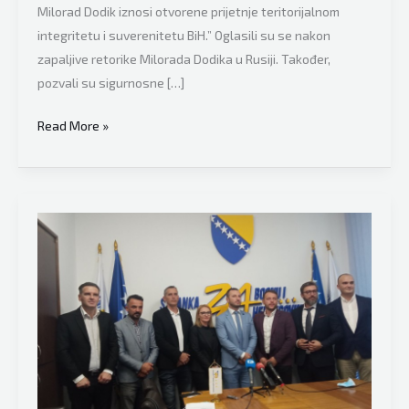
Milorad Dodik iznosi otvorene prijetnje teritorijalnom
integritetu i suverenitetu BiH.” Oglasili su se nakon
zapaljive retorike Milorada Dodika u Rusiji. Također,
pozvali su sigurnosne […]
Stranka
Read More »
za
Bosnu
i
Hecegovinu
pozvala
Oružane
snage
da
počnu
pripreme
za