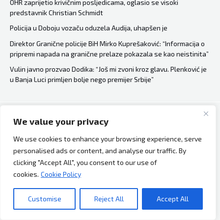
OHR zaprijetio krivičnim posljedicama, oglasio se visoki
predstavnik Christian Schmidt
Policija u Doboju vozaču oduzela Audija, uhapšen je
Direktor Granične policije BiH Mirko Kuprešaković: “Informacija o
pripremi napada na granične prelaze pokazala se kao neistinita”
Vulin javno prozvao Dodika: “Još mi zvoni kroz glavu. Plenković je
u Banja Luci primljen bolje nego premijer Srbije”
We value your privacy
Copyright © 2026 Bh Dijaspora.
We use cookies to enhance your browsing experience, serve
O nama
personalised ads or content, and analyse our traffic. By
Marketing
clicking "Accept All", you consent to our use of
Uslovi korištenja
cookies.
Cookie Policy
Impressum
Kontakt
Customise
Reject All
Accept All