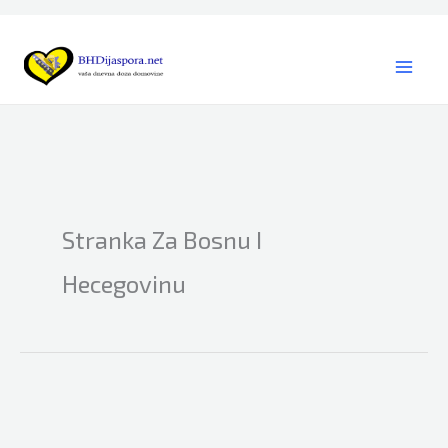
Skip
to
content
Stranka Za Bosnu I
Hecegovinu