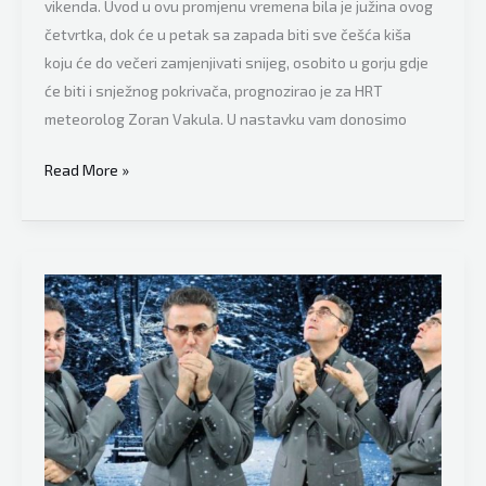
vikenda. Uvod u ovu promjenu vremena bila je južina ovog
za
četvrtka, dok će u petak sa zapada biti sve češća kiša
organizam,
koju će do večeri zamjenjivati snijeg, osobito u gorju gdje
ljeto
će biti i snježnog pokrivača, prognozirao je za HRT
će
meteorolog Zoran Vakula. U nastavku vam donosimo
biti
natprosječno
Meteorolozi
Read More »
toplo!
imaju
nimalo
dobre
vijesti,
objavljena
je
vremenska
prognoza
koja
će
razočarati