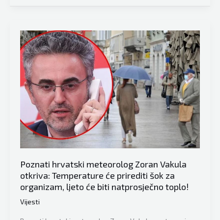
meteorolog
Zoran
Vakula
o
nevremenu
u
regionu
otkriva:
Mi
već
danima
imamo
prezagrijanu
Poznati hrvatski meteorolog Zoran Vakula
otkriva: Temperature će prirediti šok za
podlogu…
organizam, ljeto će biti natprosječno toplo!
Vijesti