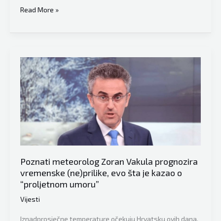
Poznati
Read More »
hrvatski
meteorolog
Zoran
Vakula
otkrio
kakva
nas
prognoza
očekuje
tokom
ovog
Poznati meteorolog Zoran Vakula prognozira
ljeta
vremenske (ne)prilike, evo šta je kazao o
“proljetnom umoru”
Vijesti
Iznadprosječne temperature očekuju Hrvatsku ovih dana,