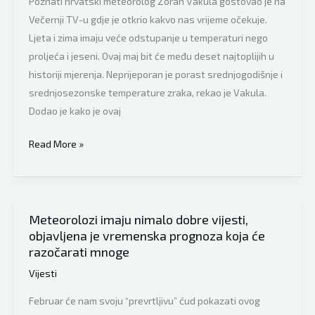
Poznati hrvatski meteorolog Zoran Vakula gostovao je na
Večernji TV-u gdje je otkrio kakvo nas vrijeme očekuje.
Ljeta i zima imaju veće odstupanje u temperaturi nego
proljeća i jeseni. Ovaj maj bit će među deset najtoplijih u
historiji mjerenja. Neprijeporan je porast srednjogodišnje i
srednjosezonske temperature zraka, rekao je Vakula.
Dodao je kako je ovaj
Poznati
Read More »
hrvatski
meteorolog
Zoran
Vakula
Meteorolozi imaju nimalo dobre vijesti,
objavljena je vremenska prognoza koja će
otkriva:
razočarati mnoge
Temperature
će
Vijesti
prirediti
Februar će nam svoju “prevrtljivu” ćud pokazati ovog
šok