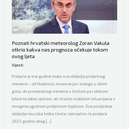
Poznati hrvatski meteorolog Zoran Vakula
otkrio kakva nas prognoza očekuje tokom
ovog ljeta
Vijesti
Proljeće je ove godine imalo sva obilježja proljetnog
vremena – od hladnoće, mrazova pa i snijega u višem
gorju, do promjenjivog vremena s čestom pa i obilnom
kišom te jakim vjetrom, ali i kraćim stabilnim situacijama s
mnogima ugodnom proljetnom toplinom. Ova posljednja
obilježja nisu bila toliko česta i vjerojatno će proljeće
2023. godine zbog […]