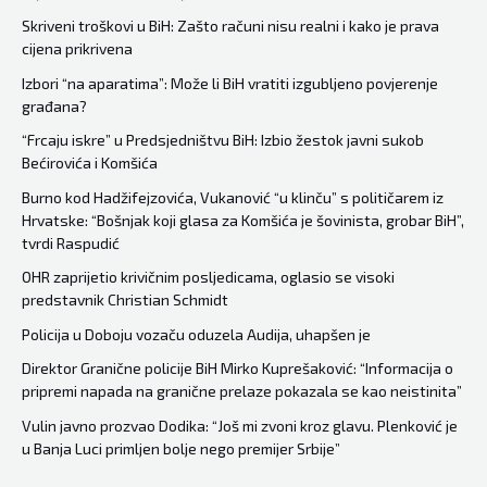
Skriveni troškovi u BiH: Zašto računi nisu realni i kako je prava
cijena prikrivena
Izbori “na aparatima”: Može li BiH vratiti izgubljeno povjerenje
građana?
“Frcaju iskre” u Predsjedništvu BiH: Izbio žestok javni sukob
Bećirovića i Komšića
Burno kod Hadžifejzovića, Vukanović “u klinču” s političarem iz
Hrvatske: “Bošnjak koji glasa za Komšića je šovinista, grobar BiH”,
tvrdi Raspudić
OHR zaprijetio krivičnim posljedicama, oglasio se visoki
predstavnik Christian Schmidt
Policija u Doboju vozaču oduzela Audija, uhapšen je
Direktor Granične policije BiH Mirko Kuprešaković: “Informacija o
pripremi napada na granične prelaze pokazala se kao neistinita”
Vulin javno prozvao Dodika: “Još mi zvoni kroz glavu. Plenković je
u Banja Luci primljen bolje nego premijer Srbije”