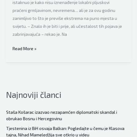
istaknuo je kako nisu iznenađenje lokalni pljuskovi
praćeni grmljavinom, nevremena… ali je za ovu godinu
zanimljivo to što je previše ekstrema na puno mjesta u
svijetu. – Znalo ih je biti i prije, ali učestalost tih pojava je
zabrinjavajuća – rekao je. Na
Zoran
Read More »
Vakula:
Učestalost
ekstrema
zabrinjavajuća,
upozorio
Najnoviji članci
građane
na
jednu
Staša Košarac izazvao nezapamćen diplomatski skandal i
obrukao Bosnu i Hercegovinu
veoma
bitnu
Tjestenina iz BiH osvaja Balkan: Pogledajte u čemu je Klasova
tajna, Nihad Mameledžija sve otkrio u videu
stvar