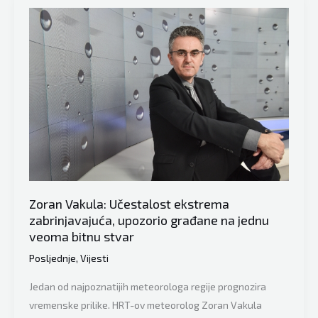
a
Zorana
Vakule:
“Gotovo
je
sigurno
da
će
povremeno
biti
hladnijih
Zoran Vakula: Učestalost ekstrema
dana…”
zabrinjavajuća, upozorio građane na jednu
veoma bitnu stvar
Posljednje
,
Vijesti
Jedan od najpoznatijih meteorologa regije prognozira
vremenske prilike. HRT-ov meteorolog Zoran Vakula