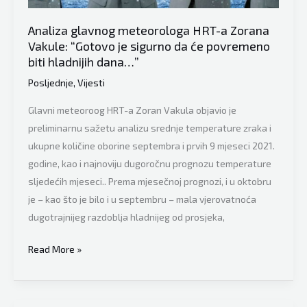
mnoge
Analiza glavnog meteorologa HRT-a Zorana
Vakule: “Gotovo je sigurno da će povremeno
biti hladnijih dana…”
Posljednje
,
Vijesti
Glavni meteoroog HRT-a Zoran Vakula objavio je
preliminarnu sažetu analizu srednje temperature zraka i
ukupne količine oborine septembra i prvih 9 mjeseci 2021.
godine, kao i najnoviju dugoročnu prognozu temperature
sljedećih mjeseci.. Prema mjesečnoj prognozi, i u oktobru
je – kao što je bilo i u septembru – mala vjerovatnoća
dugotrajnijeg razdoblja hladnijeg od prosjeka,
Analiza
Read More »
glavnog
meteorologa
HRT-