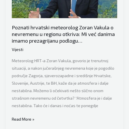
kazao
o
“proljetnom
umoru”
Poznati hrvatski meteorolog Zoran Vakula o
nevremenu u regionu otkriva: Mi već danima
imamo prezagrijanu podlogu…
Vijesti
Meteorolog HRT-a Zoran Vakula, govorio je trenutnoj
situaciji, a nakon jučerašnjeg nevremena koje je pogodilo
područje Zagorja, sjeverozapadne i središnje Hrvatske,
Slovenije, Austrije, te BiH, kaže da je atmosfera i dalje
nestabilna. Možemo li očekivati nešto slično onom
strašnom nevremenu od četvrtka? “Atmosfera je i dalje
nestabilna. Tako će i danas i noćas te ponegdje
Poznati
Read More »
hrvatski