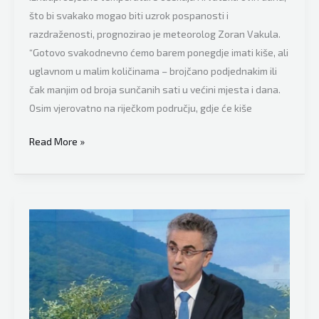
što bi svakako mogao biti uzrok pospanosti i
razdraženosti, prognozirao je meteorolog Zoran Vakula.
“Gotovo svakodnevno ćemo barem ponegdje imati kiše, ali
uglavnom u malim količinama – brojčano podjednakim ili
čak manjim od broja sunčanih sati u većini mjesta i dana.
Osim vjerovatno na riječkom području, gdje će kiše
Poznati
Read More »
meteorolog
Zoran
Vakula
prognozira
vremenske
(ne)prilike,
evo
šta
je