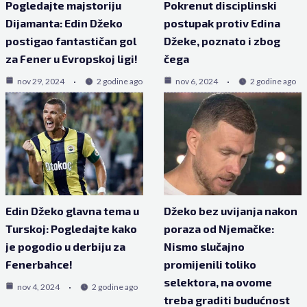
Pogledajte majstoriju
Pokrenut disciplinski
Dijamanta: Edin Džeko
postupak protiv Edina
postigao fantastičan gol
Džeke, poznato i zbog
za Fener u Evropskoj ligi!
čega
nov 29, 2024
2 godine ago
nov 6, 2024
2 godine ago
Edin Džeko glavna tema u
Džeko bez uvijanja nakon
Turskoj: Pogledajte kako
poraza od Njemačke:
je pogodio u derbiju za
Nismo slučajno
Fenerbahce!
promijenili toliko
selektora, na ovome
nov 4, 2024
2 godine ago
treba graditi budućnost