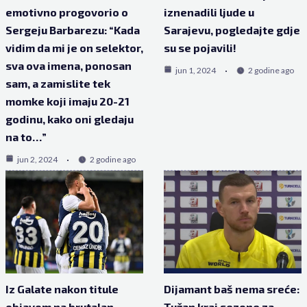
emotivno progovorio o
iznenadili ljude u
Sergeju Barbarezu: “Kada
Sarajevu, pogledajte gdje
vidim da mi je on selektor,
su se pojavili!
sva ova imena, ponosan
jun 1, 2024
2 godine ago
sam, a zamislite tek
momke koji imaju 20-21
godinu, kako oni gledaju
na to…”
jun 2, 2024
2 godine ago
Iz Galate nakon titule
Dijamant baš nema sreće:
objavom na brutalan
Tužan kraj sezone za