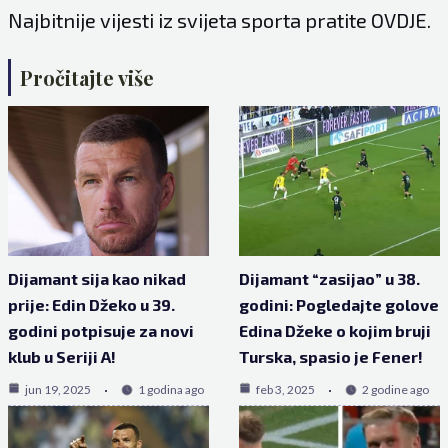
Najbitnije vijesti iz svijeta sporta pratite
OVDJE
.
Pročitajte više
Dijamant sija kao nikad
Dijamant “zasijao” u 38.
prije: Edin Džeko u 39.
godini: Pogledajte golove
godini potpisuje za novi
Edina Džeke o kojim bruji
klub u Seriji A!
Turska, spasio je Fener!
jun 19, 2025
1 godina ago
feb 3, 2025
2 godine ago