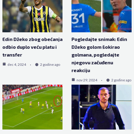
Edin Džeko zbog obećanja
Pogledajte snimak: Edin
odbio duplo veću platu i
Džeko golom šokirao
transfer
golmana, pogledajte
njegovu začuđenu
dec 4, 2024
2 godine ago
reakciju
nov 29, 2024
2 godine ago