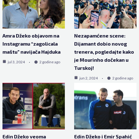
Amra Džeko objavom na
Nezapamćene scene:
Instagramu “zagolicala
Dijamant dobio novog
maštu” navijača Hajduka
trenera, pogledajte kako
je Mourinho dočekan u
jul 3, 2024
2 godine ago
Turskoj!
jun 2, 2024
2 godine ago
Edin Džeko veoma
Edin Džeko i Emir Spahić