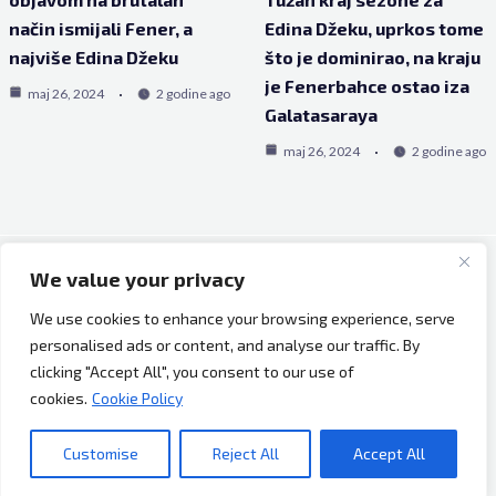
način ismijali Fener, a
Edina Džeku, uprkos tome
najviše Edina Džeku
što je dominirao, na kraju
je Fenerbahce ostao iza
maj 26, 2024
2 godine ago
Galatasaraya
maj 26, 2024
2 godine ago
We value your privacy
Copyright © 2026 Bh Dijaspora.
We use cookies to enhance your browsing experience, serve
O nama
personalised ads or content, and analyse our traffic. By
Marketing
clicking "Accept All", you consent to our use of
Uslovi korištenja
cookies.
Cookie Policy
Impressum
Kontakt
Customise
Reject All
Accept All