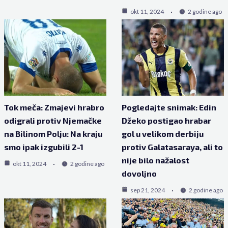
okt 11, 2024
2 godine ago
Tok meča: Zmajevi hrabro
Pogledajte snimak: Edin
odigrali protiv Njemačke
Džeko postigao hrabar
na Bilinom Polju: Na kraju
gol u velikom derbiju
smo ipak izgubili 2-1
protiv Galatasaraya, ali to
nije bilo nažalost
okt 11, 2024
2 godine ago
dovoljno
sep 21, 2024
2 godine ago