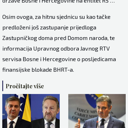
države Bosne i Hercegovine na entitet RS”…
Osim ovoga, za hitnu sjednicu su kao tačke
predloženi još zastupanje prijedloga
Zastupničkog doma pred Domom naroda, te
informacija Upravnog odbora Javnog RTV
servisa Bosne i Hercegovine o posljedicama
finansijske blokade BHRT-a.
Pročitajte više