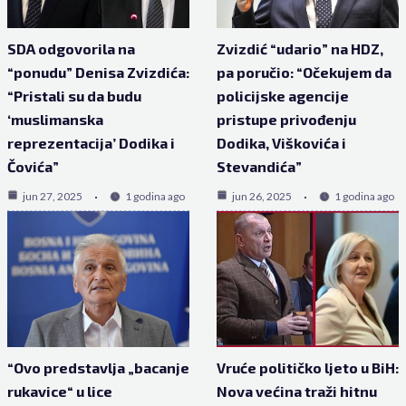
SDA odgovorila na
Zvizdić “udario” na HDZ,
“ponudu” Denisa Zvizdića:
pa poručio: “Očekujem da
“Pristali su da budu
policijske agencije
‘muslimanska
pristupe privođenju
reprezentacija’ Dodika i
Dodika, Viškovića i
Čovića”
Stevandića”
jun 27, 2025
1 godina ago
jun 26, 2025
1 godina ago
“Ovo predstavlja „bacanje
Vruće političko ljeto u BiH:
rukavice“ u lice
Nova većina traži hitnu