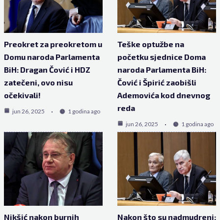
Preokret za preokretom u
Teške optužbe na
Domu naroda Parlamenta
početku sjednice Doma
BiH: Dragan Čović i HDZ
naroda Parlamenta BiH:
zatečeni, ovo nisu
Čović i Špirić zaobišli
očekivali!
Ademovića kod dnevnog
reda
jun 26, 2025
1 godina ago
jun 26, 2025
1 godina ago
Nikšić nakon burnih
Nakon što su nadmudreni: