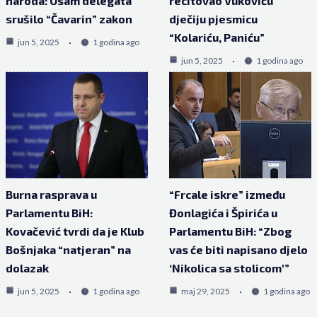
naroda: Osam delegata
recitovao Vukoviću
srušilo “Čavarin” zakon
dječiju pjesmicu
“Kolariću, Paniću”
jun 5, 2025
1 godina ago
jun 5, 2025
1 godina ago
Burna rasprava u
“Frcale iskre” između
Parlamentu BiH:
Đonlagića i Špirića u
Kovačević tvrdi da je Klub
Parlamentu BiH: “Zbog
Bošnjaka “natjeran” na
vas će biti napisano djelo
dolazak
‘Nikolica sa stolicom'”
jun 5, 2025
1 godina ago
maj 29, 2025
1 godina ago