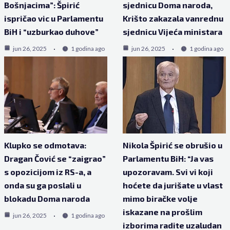
Bošnjacima”: Špirić
sjednicu Doma naroda,
ispričao vic u Parlamentu
Krišto zakazala vanrednu
BiH i “uzburkao duhove”
sjednicu Vijeća ministara
jun 26, 2025
1 godina ago
jun 26, 2025
1 godina ago
Klupko se odmotava:
Nikola Špirić se obrušio u
Dragan Čović se “zaigrao”
Parlamentu BiH: “Ja vas
s opozicijom iz RS-a, a
upozoravam. Svi vi koji
onda su ga poslali u
hoćete da jurišate u vlast
blokadu Doma naroda
mimo biračke volje
iskazane na prošlim
jun 26, 2025
1 godina ago
izborima radite uzaludan