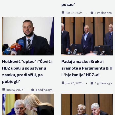
posao”
jun 26, 2025
1 godina ago
Nešković “opleo”: “Čović i
Padaju maske: Bruka i
HDZ upali u sopstvenu
sramota u Parlamentu BiH
zamku, predložili, pa
i “bježanija” HDZ-a!
pobjegli”
jun 26, 2025
1 godina ago
jun 26, 2025
1 godina ago