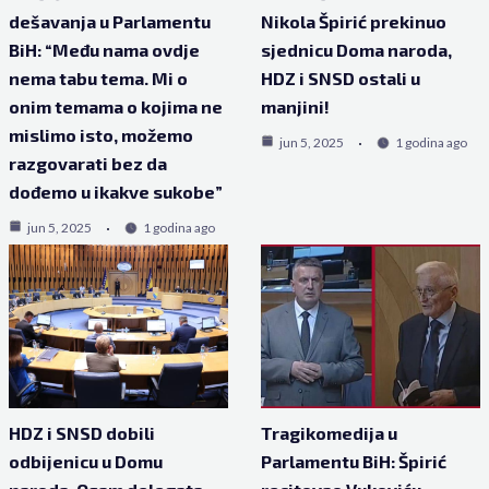
dešavanja u Parlamentu
Nikola Špirić prekinuo
BiH: “Među nama ovdje
sjednicu Doma naroda,
nema tabu tema. Mi o
HDZ i SNSD ostali u
onim temama o kojima ne
manjini!
mislimo isto, možemo
jun 5, 2025
1 godina ago
razgovarati bez da
dođemo u ikakve sukobe”
jun 5, 2025
1 godina ago
HDZ i SNSD dobili
Tragikomedija u
odbijenicu u Domu
Parlamentu BiH: Špirić