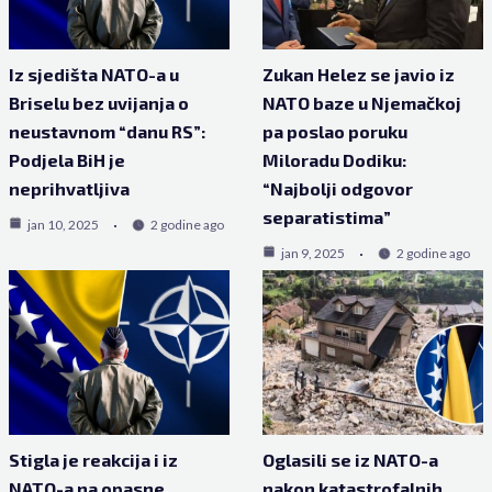
Iz sjedišta NATO-a u
Zukan Helez se javio iz
Briselu bez uvijanja o
NATO baze u Njemačkoj
neustavnom “danu RS”:
pa poslao poruku
Podjela BiH je
Miloradu Dodiku:
neprihvatljiva
“Najbolji odgovor
separatistima”
jan 10, 2025
2 godine ago
jan 9, 2025
2 godine ago
Stigla je reakcija i iz
Oglasili se iz NATO-a
NATO-a na opasne
nakon katastrofalnih