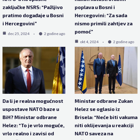
zaključke NSRS: “Pažljivo
poplava u Bosni i
pratimo događaje u Bosni
Hercegovini: “Za sada
i Hercegovini”
nismo primili zahtjev za
pomoć”
dec 25, 2024
2 godine ago
okt 4, 2024
2 godine ago
Da li je realna mogućnost
Ministar odbrane Zukan
uspostave NATO baze u
Helez se oglasio iz
BiH? Ministar odbrane
Brisela: “Neće biti vakuma
Helez: “To je vrlo moguće,
niti oklijevanja u reakciji
vrlo realno i zavisi od
NATO saveza na