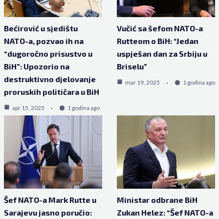
Bećirović u sjedištu
Vučić sa šefom NATO-a
NATO-a, pozvao ih na
Rutteom o BiH: “Jedan
“dugoročno prisustvo u
uspješan dan za Srbiju u
BiH”: Upozorio na
Briselu”
destruktivno djelovanje
mar 19, 2025
1 godina ago
proruskih političara u BiH
apr 15, 2025
1 godina ago
Šef NATO-a Mark Rutte u
Ministar odbrane BiH
Sarajevu jasno poručio:
Zukan Helez: “Šef NATO-a