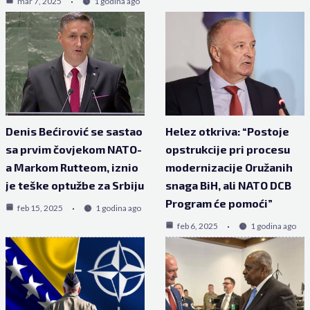
mar 7, 2025
1 godina ago
Denis Bećirović se sastao
Helez otkriva: “Postoje
sa prvim čovjekom NATO-
opstrukcije pri procesu
a Markom Rutteom, iznio
modernizacije Oružanih
je teške optužbe za Srbiju
snaga BiH, ali NATO DCB
Program će pomoći”
feb 15, 2025
1 godina ago
feb 6, 2025
1 godina ago