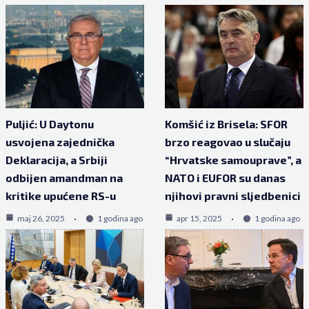
Puljić: U Daytonu
Komšić iz Brisela: SFOR
usvojena zajednička
brzo reagovao u slučaju
Deklaracija, a Srbiji
“Hrvatske samouprave”, a
odbijen amandman na
NATO i EUFOR su danas
kritike upućene RS-u
njihovi pravni sljedbenici
maj 26, 2025
1 godina ago
apr 15, 2025
1 godina ago