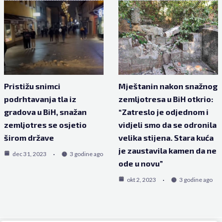
Pristižu snimci
Mještanin nakon snažnog
podrhtavanja tla iz
zemljotresa u BiH otkrio:
gradova u BiH, snažan
“Zatreslo je odjednom i
zemljotres se osjetio
vidjeli smo da se odronila
širom države
velika stijena. Stara kuća
je zaustavila kamen da ne
dec 31, 2023
3 godine ago
ode u novu”
okt 2, 2023
3 godine ago