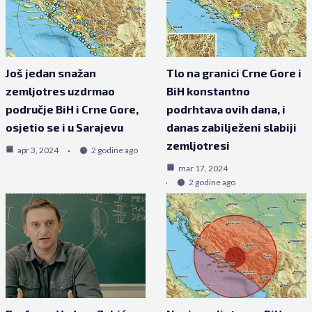
Još jedan snažan
Tlo na granici Crne Gore i
zemljotres uzdrmao
BiH konstantno
područje BiH i Crne Gore,
podrhtava ovih dana, i
osjetio se i u Sarajevu
danas zabilježeni slabiji
zemljotresi
apr 3, 2024
2 godine ago
mar 17, 2024
2 godine ago