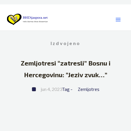
Skip
to
content
Izdvojeno
Zemljotresi “zatresli” Bosnu i
Hercegovinu: “Jeziv zvuk…”
jun 4, 2023
Tag - 
Zemljotres