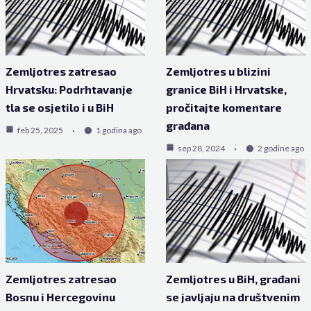
Zemljotres zatresao
Zemljotres u blizini
Hrvatsku: Podrhtavanje
granice BiH i Hrvatske,
tla se osjetilo i u BiH
pročitajte komentare
građana
feb 25, 2025
1 godina ago
sep 28, 2024
2 godine ago
Zemljotres zatresao
Zemljotres u BiH, građani
Bosnu i Hercegovinu
se javljaju na društvenim