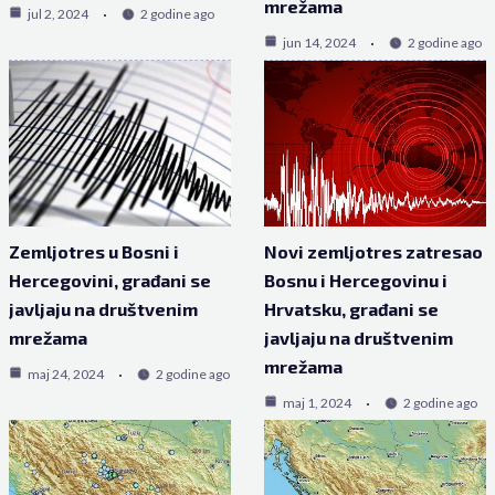
mrežama
jul 2, 2024
2 godine ago
jun 14, 2024
2 godine ago
Zemljotres u Bosni i
Novi zemljotres zatresao
Hercegovini, građani se
Bosnu i Hercegovinu i
javljaju na društvenim
Hrvatsku, građani se
mrežama
javljaju na društvenim
mrežama
maj 24, 2024
2 godine ago
maj 1, 2024
2 godine ago