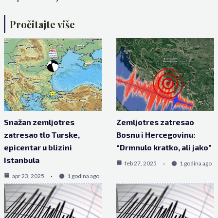
Pročitajte više
Snažan zemljotres
Zemljotres zatresao
zatresao tlo Turske,
Bosnu i Hercegovinu:
epicentar u blizini
“Drmnulo kratko, ali jako”
Istanbula
feb 27, 2025
1 godina ago
apr 23, 2025
1 godina ago