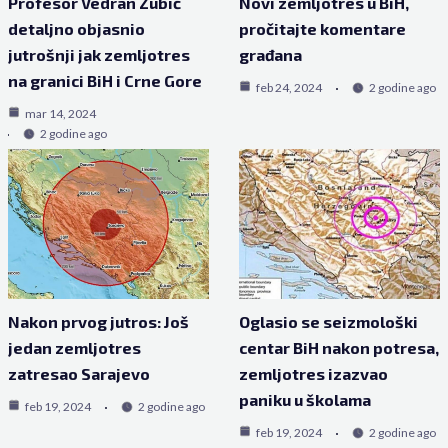
Profesor Vedran Zubić
Novi zemljotres u BiH,
detaljno objasnio
pročitajte komentare
jutrošnji jak zemljotres
građana
na granici BiH i Crne Gore
feb 24, 2024
2 godine ago
mar 14, 2024
2 godine ago
Nakon prvog jutros: Još
Oglasio se seizmološki
jedan zemljotres
centar BiH nakon potresa,
zatresao Sarajevo
zemljotres izazvao
paniku u školama
feb 19, 2024
2 godine ago
feb 19, 2024
2 godine ago