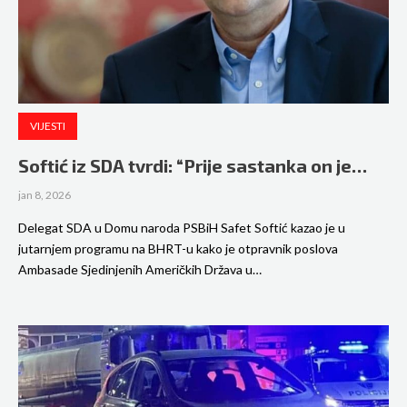
VIJESTI
Softić iz SDA tvrdi: “Prije sastanka on je…
jan 8, 2026
Delegat SDA u Domu naroda PSBiH Safet Softić kazao je u
jutarnjem programu na BHRT-u kako je otpravnik poslova
Ambasade Sjedinjenih Američkih Država u…