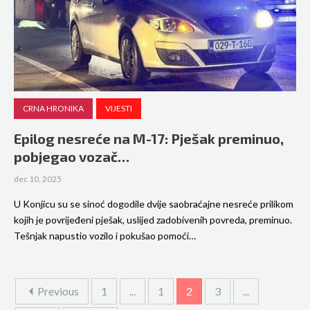
CRNA HRONIKA
VIJESTI
Epilog nesreće na M-17: Pješak preminuo,
pobjegao vozač…
dec 10, 2025
U Konjicu su se sinoć dogodile dvije saobraćajne nesreće prilikom
kojih je povrijeđeni pješak, uslijed zadobivenih povreda, preminuo.
Tešnjak napustio vozilo i pokušao pomoći…
Previous
1
...
1
2
3
...