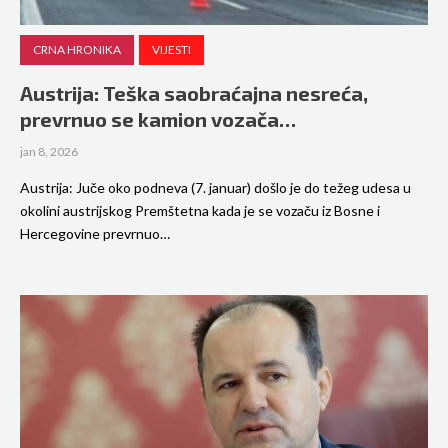
CRNA HRONIKA
VIJESTI
Austrija: Teška saobraćajna nesreća,
prevrnuo se kamion vozača…
jan 8, 2026
Austrija: Juče oko podneva (7. januar) došlo je do težeg udesa u
okolini austrijskog Premštetna kada je se vozaču iz Bosne i
Hercegovine prevrnuo…