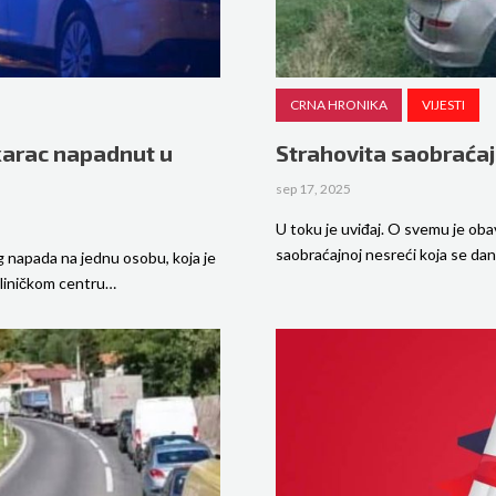
CRNA HRONIKA
VIJESTI
karac napadnut u
Strahovita saobraća
sep 17, 2025
U toku je uviđaj. O svemu je oba
saobraćajnoj nesreći koja se da
g napada na jednu osobu, koja je
kliničkom centru…