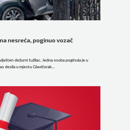
jna nesreća, poginuo vozač
viješten dežurni tužilac. Jedna osoba poginula je u
nas desila u mjestu Glavičorak…