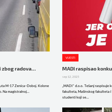
VIJESTI
ni zbog radova…
MADI raspisao konkur
sep 12, 2025
 puta M-17 Zenica–Doboj. Kolone
„MADI“ d.o.o. Tešanj raspisuje 
o. Na magistralnoj…
fakulteta, Mašinskog fakulteta i
studenti koji se…