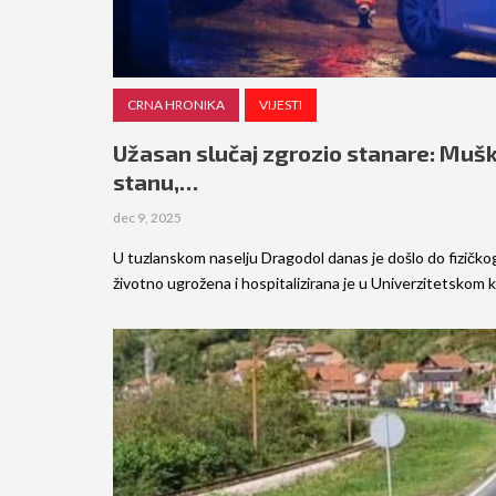
CRNA HRONIKA
VIJESTI
Užasan slučaj zgrozio stanare: Muš
stanu,…
dec 9, 2025
U tuzlanskom naselju Dragodol danas je došlo do fizičko
životno ugrožena i hospitalizirana je u Univerzitetskom 