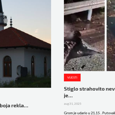
VIJESTI
Stiglo strahovito ne
je…
aug 31, 2025
oboja rekla…
Grom je udario u 21.15 . Putoval