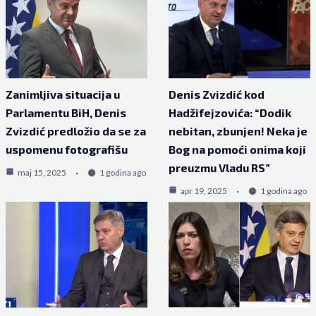
Zanimljiva situacija u
Denis Zvizdić kod
Parlamentu BiH, Denis
Hadžifejzovića: “Dodik
Zvizdić predložio da se za
nebitan, zbunjen! Neka je
uspomenu fotografišu
Bog na pomoći onima koji
preuzmu Vladu RS”
maj 15, 2025
1 godina ago
apr 19, 2025
1 godina ago