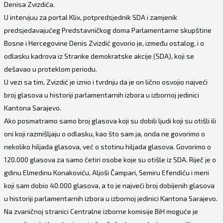
Denisa Zvizdića.
U intervjuu za portal Klix, potpredsjednik SDA i zamjenik
predsjedavajućeg Predstavničkog doma Parlamentarne skupštine
Bosne i Hercegovine Denis Zvizdić govorio je, između ostalog, i o
odlasku kadrova iz Stranke demokratske akcije (SDA), koji se
dešavao u proteklom periodu.
U vezi sa tim, Zvizdić je iznio i tvrdnju da je on lično osvojio najveći
broj glasova u historiji parlamentarnih izbora u izbornoj jedinici
Kantona Sarajevo.
Ako posmatramo samo broj glasova koji su dobili ljudi koji su otišli ili
oni koji razmišljaju o odlasku, kao što sam ja, onda ne govorimo o
nekoliko hiljada glasova, već o stotinu hiljada glasova. Govorimo o
120.000 glasova za samo četiri osobe koje su otišle iz SDA. Riječ je o
gdinu Elmedinu Konakoviću, Aljoši Čampari, Semiru Efendiću i meni
koji sam dobio 40.000 glasova, a to je najveći broj dobijenih glasova
u historiji parlamentarnih izbora u izbornoj jedinici Kantona Sarajevo.
Na zvaničnoj stranici Centralne izborne komisije BiH moguće je