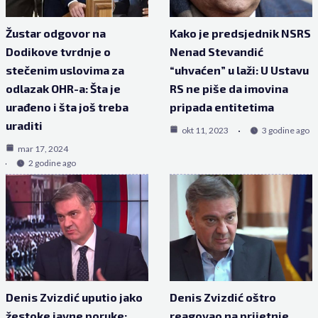
Žustar odgovor na
Kako je predsjednik NSRS
Dodikove tvrdnje o
Nenad Stevandić
stečenim uslovima za
“uhvaćen” u laži: U Ustavu
odlazak OHR-a: Šta je
RS ne piše da imovina
urađeno i šta još treba
pripada entitetima
uraditi
okt 11, 2023
3 godine ago
mar 17, 2024
2 godine ago
Denis Zvizdić uputio jako
Denis Zvizdić oštro
žestoke javne poruke:
reagovao na prijetnje