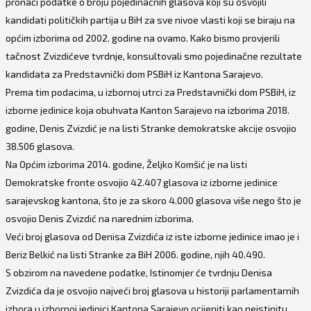
pronaći podatke o broju pojedinačnih glasova koji su osvojili
kandidati političkih partija u BiH za sve nivoe vlasti koji se biraju na
općim izborima od 2002. godine na ovamo. Kako bismo provjerili
tačnost Zvizdićeve tvrdnje, konsultovali smo pojedinačne rezultate
kandidata za Predstavnički dom PSBiH iz Kantona Sarajevo.
Prema tim podacima, u izbornoj utrci za Predstavnički dom PSBiH, iz
izborne jedinice koja obuhvata Kanton Sarajevo na izborima 2018.
godine, Denis Zvizdić je na listi Stranke demokratske akcije osvojio
38.506 glasova.
Na Općim izborima 2014. godine, Željko Komšić je na listi
Demokratske fronte osvojio 42.407 glasova iz izborne jedinice
sarajevskog kantona, što je za skoro 4.000 glasova više nego što je
osvojio Denis Zvizdić na narednim izborima.
Veći broj glasova od Denisa Zvizdića iz iste izborne jedinice imao je i
Beriz Belkić na listi Stranke za BiH 2006. godine, njih 40.490.
S obzirom na navedene podatke,
Istinomjer
će tvrdnju Denisa
Zvizdića da je osvojio najveći broj glasova u historiji parlamentarnih
izbora u izbornoj jedinici Kantona Sarajevo ocijeniti kao neistinitu.