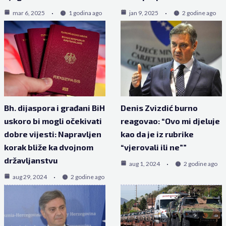
mar 6, 2025
1 godina ago
jan 9, 2025
2 godine ago
Bh. dijaspora i građani BiH
Denis Zvizdić burno
uskoro bi mogli očekivati
reagovao: “Ovo mi djeluje
dobre vijesti: Napravljen
kao da je iz rubrike
korak bliže ka dvojnom
“vjerovali ili ne””
državljanstvu
aug 1, 2024
2 godine ago
aug 29, 2024
2 godine ago