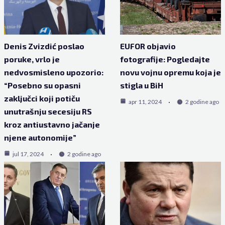
Denis Zvizdić poslao
EUFOR objavio
poruke, vrlo je
fotografije: Pogledajte
nedvosmisleno upozorio:
novu vojnu opremu koja je
“Posebno su opasni
stigla u BiH
zaključci koji potiču
apr 11, 2024
2 godine ago
unutrašnju secesiju RS
kroz antiustavno jačanje
njene autonomije”
jul 17, 2024
2 godine ago