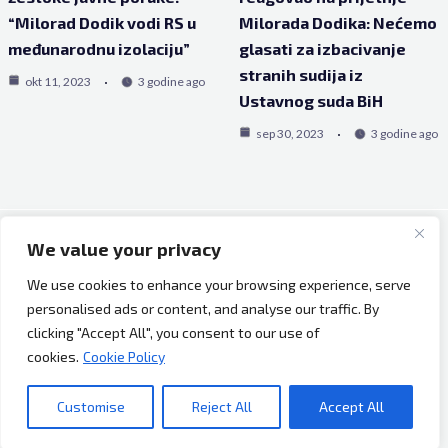
“Milorad Dodik vodi RS u
Milorada Dodika: Nećemo
međunarodnu izolaciju”
glasati za izbacivanje
stranih sudija iz
okt 11, 2023
3 godine ago
Ustavnog suda BiH
sep 30, 2023
3 godine ago
We value your privacy
Copyright © 2026 Bh Dijaspora.
We use cookies to enhance your browsing experience, serve
O nama
personalised ads or content, and analyse our traffic. By
Marketing
clicking "Accept All", you consent to our use of
Uslovi korištenja
cookies.
Cookie Policy
Impressum
Kontakt
Customise
Reject All
Accept All