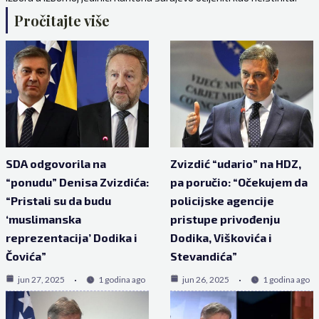
Pročitajte više
SDA odgovorila na
Zvizdić “udario” na HDZ,
“ponudu” Denisa Zvizdića:
pa poručio: “Očekujem da
“Pristali su da budu
policijske agencije
‘muslimanska
pristupe privođenju
reprezentacija’ Dodika i
Dodika, Viškovića i
Čovića”
Stevandića”
jun 27, 2025
1 godina ago
jun 26, 2025
1 godina ago