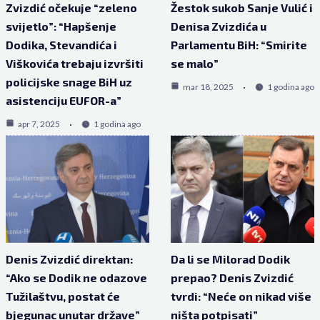
Zvizdić očekuje “zeleno
Žestok sukob Sanje Vulić i
svijetlo”: “Hapšenje
Denisa Zvizdića u
Dodika, Stevandića i
Parlamentu BiH: “Smirite
Viškovića trebaju izvršiti
se malo”
policijske snage BiH uz
mar 18, 2025
1 godina ago
asistenciju EUFOR-a”
apr 7, 2025
1 godina ago
Denis Zvizdić direktan:
Da li se Milorad Dodik
“Ako se Dodik ne odazove
prepao? Denis Zvizdić
Tužilaštvu, postat će
tvrdi: “Neće on nikad više
bjegunac unutar države”
ništa potpisati”