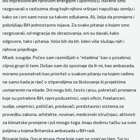
bio impresioniram njihovom energijom i upornošću. Iskreno smo
razgovarali o razlozima zbog kojih njihovi vršnjaci napuštaju zemlju i
kako se i oni sami nose sa takvim odlukama. Ali, želja da promijene i
poboljšaju BiH jednostavno isijava. Za svako pitanje o kojem smo
razgovarali, od migracija do obrazovanja, oni su davali, kako
odgovore, tako i pitanja. Volio bih da bh. lideri više slušaju njih i
njihove prijedloge.
Mladi, svugdje. Počeo sam razmišljati o “mladima” kao o posebnoj
ciljnoj grupi ili temi. Došao sam do spoznaje da ih mi, kao ambasada,
moramo posmatrati kao prioritet u svakom pitanju na kojem radimo
ne samo kada je riječ o stipendijima za školovanje ili projektima
usmjerenim na mlade. Oni mogu biti, često i jesu, pokretači promjena
koje su potrebne BiH, njeni poduzetnici, vojni oficiri, freelanceri,
sudije, umjetnici, političari, predavači, predstavnici sistema za
provedbu zakona, arhitekte, novinari, medicinski stručnjaci, aktivisti
za klimatske promjene i još mnogo toga. Imaju dodirnu tačku sa svim
poljima u kojima Britanska ambasada u BiH radi.
Brisanje linija. Ovo je grupa zbog koje sam se osjećao lijen. Svi su