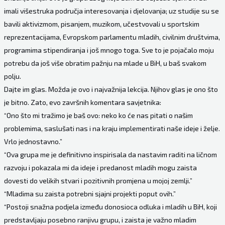
imali višestruka područja interesovanja i djelovanja; uz studije su se
bavili aktivizmom, pisanjem, muzikom, učestvovali u sportskim
reprezentacijama, Evropskom parlamentu mladih, civilnim društvima,
programima stipendiranja i još mnogo toga. Sve to je pojačalo moju
potrebu da još više obratim pažnju na mlade u BiH, u baš svakom
polju.
Dajte im glas. Možda je ovo i najvažnija lekcija. Njihov glas je ono što
je bitno. Zato, evo završnih komentara savjetnika:
“Ono što mi tražimo je baš ovo: neko ko će nas pitati o našim
problemima, saslušati nas i na kraju implementirati naše ideje i želje.
Vrlo jednostavno.”
“Ova grupa me je definitivno inspirisala da nastavim raditi na ličnom
razvoju i pokazala mi da ideje i predanost mladih mogu zaista
dovesti do velikih stvari i pozitivnih promjena u mojoj zemlji.”
“Mladima su zaista potrebni sjajni projekti poput ovih.”
“Postoji snažna podjela između donosioca odluka i mladih u BiH, koji
predstavljaju posebno ranjivu grupu, i zaista je važno mladim