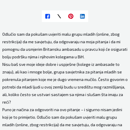
Odlučio sam da pokušam uvjeriti malu grupu mladih (online, zbog
restrikcija) da me savjetuju, da odgovaraju na moja pitanja i da mi
pomognu da usmjerim Britansku ambasadu u pravcu koji će osigurati
bolju podršku njima i njihovim kolegama u BiH.
Nisu baš sve moje ideje dobre i uspješne (kolege iz ambasade to
znaju), ali kao i mnoge bolje, grupa savjetnika za pitanja mladih se
pokrenula pitanjem koje me je dugo vremena mučilo. Često govorim o
potrebi da mladi ljudi u ovoj zemlji budu u središtu mog razmišljanja,
ali, koliko često se ustvari sastajem sa njima i slušam šta imaju za
reći?
Puno je načina za odgovoriti na ovo pitanje – i sigurno nisam jedini
koji je to primijetio. Odlučio sam da pokušam uvjeriti malu grupu
mladih (online, zbog restrikcija) da me savjetuju, da odgovaraju na