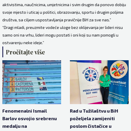
aktivistima, naučnicima, umjetnicima i svim drugim da ponovo dobiju
svoje mjesto i uticaj u politici, obrazovanju, sportu i drugim poljima
društva, sa ciljem uspostavljanja pravičnije BiH za sve nas.”
“Dragi mladi, preuzmite vodeće uloge bez oklijevanja jer lideri nisu
samo oni na vrhu, lideri mogu postati i oni koji su nam pomogli u
ostvarenju neke ideje.”
Pročitajte više
Fenomenalni Ismail
Rad u Tužilaštvu u BiH
Barlov osvojio srebrenu
poželjela zamijeniti
medalju na
poslom čistačice u