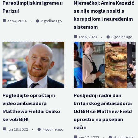
Paraolimpijskim igrama u
Njemačkoj: Amira Kazazić
Parizu!
se nije mogla nositi s
korupcijom i neuređenim
sep 4, 2024
2 godine ago
sistemom
apr 6, 2023
3 godine ago
Pogledajte oproštajni
Posljednji radni dan
video ambasadora
britanskog ambasadora:
Matthewa Fielda: Ovako
Od BiH se Matthew Field
se voli BiH!
oprostio na poseban
način
jun 18, 2022
4 godine ago
jun 17, 2022
4 godine ago