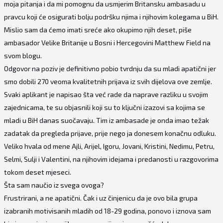
moja pitanja i da mi pomognu da usmjerim Britansku ambasadu u
pravcu koji će osigurati bolju podršku njima i njihovim kolegama u BiH.
Mislio sam da ćemo imati sreće ako okupimo njih deset, piše
ambasador Velike Britanije u Bosni i Hercegovini Matthew Field na
svom blogu.
Odgovor na poziv je definitivno pobio tvrdnju da su mladi apatični jer
smo dobili 270 veoma kvalitetnih prijava iz svih dijelova ove zemlje.
Svaki aplikant je napisao šta već rade da naprave razliku u svojim
zajednicama, te su objasnili koji su to ključni izazovi sa kojima se
mladi u BiH danas suočavaju. Tim iz ambasade je onda imao težak
zadatak da pregleda prijave, prije nego ja donesem konačnu odluku.
Veliko hvala od mene Ajli, Arijel, Igoru, Jovani, Kristini, Nedimu, Petru,
Selmi, Sulji i Valentini, na njihovim idejama i predanosti u razgovorima
tokom deset mjeseci.
Šta sam naučio iz svega ovoga?
Frustrirani, a ne apatični. Čak i uz činjenicu da je ovo bila grupa
izabranih motivisanih mladih od 18-29 godina, ponovo i iznova sam