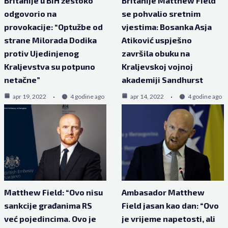
Britanije u BiH žestoko
Britanije Matthew Field
odgovorio na
se pohvalio sretnim
provokacije: “Optužbe od
vjestima: Bosanka Asja
strane Milorada Dodika
Atiković uspješno
protiv Ujedinjenog
završila obuku na
Kraljevstva su potpuno
Kraljevskoj vojnoj
netačne”
akademiji Sandhurst
apr 19, 2022
4 godine ago
apr 14, 2022
4 godine ago
Matthew Field: “Ovo nisu
Ambasador Matthew
sankcije građanima RS
Field jasan kao dan: “Ovo
već pojedincima. Ovo je
je vrijeme napetosti, ali