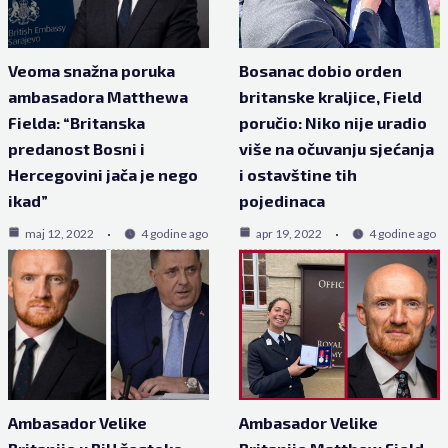
Veoma snažna poruka
Bosanac dobio orden
ambasadora Matthewa
britanske kraljice, Field
Fielda: “Britanska
poručio: Niko nije uradio
predanost Bosni i
više na očuvanju sjećanja
Hercegovini jača je nego
i ostavštine tih
ikad”
pojedinaca
maj 12, 2022
4 godine ago
apr 19, 2022
4 godine ago
Ambasador Velike
Ambasador Velike