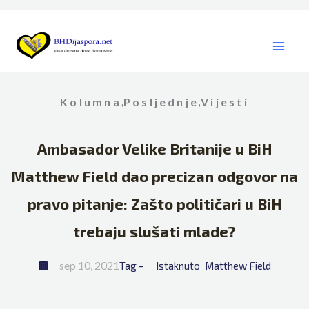
Skip
to
content
Kolumna
Posljednje
Vijesti
,
,
Ambasador Velike Britanije u BiH
Matthew Field dao precizan odgovor na
pravo pitanje: Zašto političari u BiH
trebaju slušati mlade?
sep 10, 2021
Tag - 
Istaknuto
Matthew Field