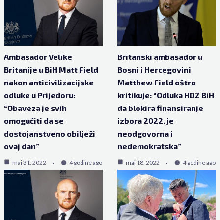
Ambasador Velike
Britanski ambasador u
Britanije u BiH Matt Field
Bosni i Hercegovini
nakon anticivilizacijske
Matthew Field oštro
odluke u Prijedoru:
kritikuje: “Odluka HDZ BiH
“Obaveza je svih
da blokira finansiranje
omogućiti da se
izbora 2022. je
dostojanstveno obilježi
neodgovorna i
ovaj dan”
nedemokratska”
maj 31, 2022
4 godine ago
maj 18, 2022
4 godine ago