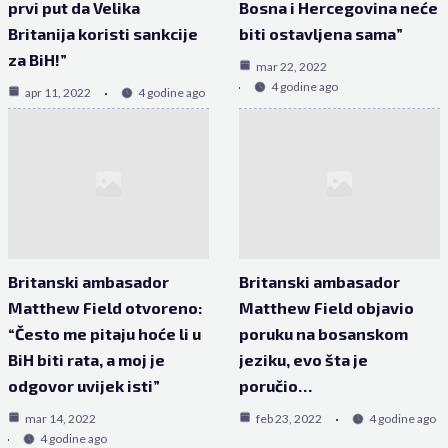
prvi put da Velika
Bosna i Hercegovina neće
Britanija koristi sankcije
biti ostavljena sama”
za BiH!”
mar 22, 2022
4 godine ago
apr 11, 2022
4 godine ago
Britanski ambasador
Britanski ambasador
Matthew Field otvoreno:
Matthew Field objavio
“Često me pitaju hoće li u
poruku na bosanskom
BiH biti rata, a moj je
jeziku, evo šta je
odgovor uvijek isti”
poručio…
mar 14, 2022
feb 23, 2022
4 godine ago
4 godine ago