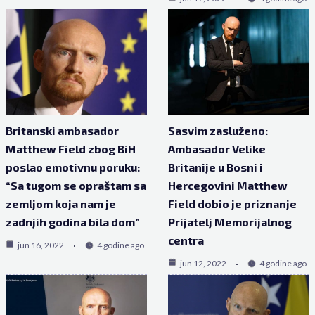
Britanski ambasador
Sasvim zasluženo:
Matthew Field zbog BiH
Ambasador Velike
poslao emotivnu poruku:
Britanije u Bosni i
“Sa tugom se opraštam sa
Hercegovini Matthew
zemljom koja nam je
Field dobio je priznanje
zadnjih godina bila dom”
Prijatelj Memorijalnog
centra
jun 16, 2022
4 godine ago
jun 12, 2022
4 godine ago