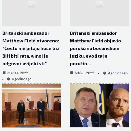
Britanski ambasador
Britanski ambasador
Matthew Field otvoreno:
Matthew Field objavio
“Često me pitaju hoće li u
poruku na bosanskom
BiH biti rata, a moj je
jeziku, evo šta je
odgovor uvijek isti”
poručio…
mar 14, 2022
feb 23, 2022
4 godine ago
4 godine ago