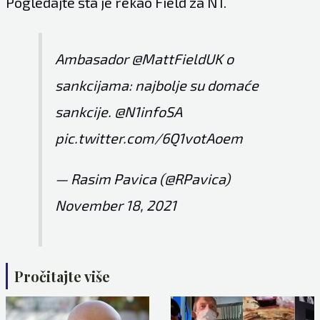
Pogledajte šta je rekao Field za
N1.
Ambasador
@MattFieldUK
o
sankcijama: najbolje su domaće
sankcije.
@N1infoSA
pic.twitter.com/6Q1votAoem
— Rasim Pavica (@RPavica)
November 18, 2021
Pročitajte više