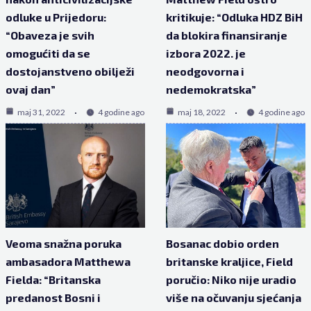
odluke u Prijedoru:
kritikuje: “Odluka HDZ BiH
“Obaveza je svih
da blokira finansiranje
omogućiti da se
izbora 2022. je
dostojanstveno obilježi
neodgovorna i
ovaj dan”
nedemokratska”
maj 31, 2022
4 godine ago
maj 18, 2022
4 godine ago
Veoma snažna poruka
Bosanac dobio orden
ambasadora Matthewa
britanske kraljice, Field
Fielda: “Britanska
poručio: Niko nije uradio
predanost Bosni i
više na očuvanju sjećanja