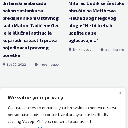
Britanski ambasador
Milorad Dodik se žestoko
nakon sastanka sa
obrušio na Matthewa
predsjednikom Ustavnog
Fielda zbog njegovog
suda Matom Tadićem: Ovo
bloga: “Ne bi trebalo
je je ključna institucija
uopšte da se
koja radi na zaštiti prava
oglašavaju…”
pojedinaca i pravnog
jan 24, 2022
5 godina ago
poretka
feb 22, 2022
4 godine ago
We value your privacy
Copyright © 2026 Bh Dijaspora.
We use cookies to enhance your browsing experience, serve
O nama
personalised ads or content, and analyse our traffic. By
Marketing
clicking "Accept All", you consent to our use of
Uslovi korištenja