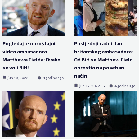
Pogledajte oproštajni
Posljednji radni dan
video ambasadora
britanskog ambasadora:
Matthewa Fielda: Ovako
Od BiH se Matthew Field
se voli BiH!
oprostio na poseban
način
jun 18, 2022
4 godine ago
jun 17, 2022
4 godine ago