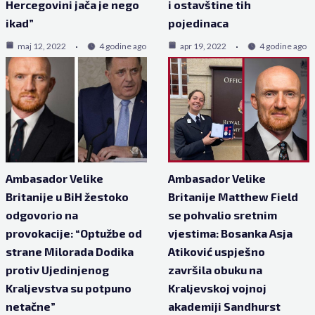
Hercegovini jača je nego
i ostavštine tih
ikad”
pojedinaca
maj 12, 2022
4 godine ago
apr 19, 2022
4 godine ago
Ambasador Velike
Ambasador Velike
Britanije u BiH žestoko
Britanije Matthew Field
odgovorio na
se pohvalio sretnim
provokacije: “Optužbe od
vjestima: Bosanka Asja
strane Milorada Dodika
Atiković uspješno
protiv Ujedinjenog
završila obuku na
Kraljevstva su potpuno
Kraljevskoj vojnoj
netačne”
akademiji Sandhurst