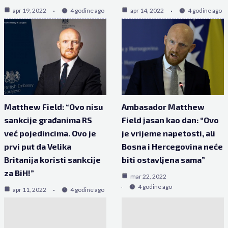
apr 19, 2022
4 godine ago
apr 14, 2022
4 godine ago
Matthew Field: “Ovo nisu
Ambasador Matthew
sankcije građanima RS
Field jasan kao dan: “Ovo
već pojedincima. Ovo je
je vrijeme napetosti, ali
prvi put da Velika
Bosna i Hercegovina neće
Britanija koristi sankcije
biti ostavljena sama”
za BiH!”
mar 22, 2022
4 godine ago
apr 11, 2022
4 godine ago