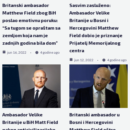
Britanski ambasador
Sasvim zasluženo:
Matthew Field zbog BiH
Ambasador Velike
poslao emotivnu poruku:
Britanije u Bosni i
“Sa tugom se opraštam sa
Hercegovini Matthew
zemljom koja nam je
Field dobio je priznanje
zadnjih godina bila dom”
Prijatelj Memorijalnog
centra
jun 16, 2022
4 godine ago
jun 12, 2022
4 godine ago
Ambasador Velike
Britanski ambasador u
Britanije u BiH Matt Field
Bosni i Hercegovini
nakon anticivilizacijske
Matthew Field oštro