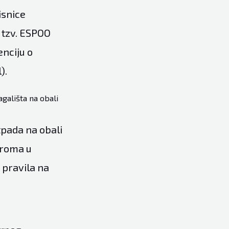
isnice
, tzv. ESPOO
enciju o
).
gališta na obali
tpada na obali
droma u
i pravila na