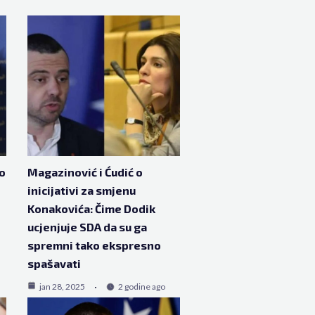
o
Magazinović i Ćudić o
inicijativi za smjenu
e
Konakovića: Čime Dodik
ucjenjuje SDA da su ga
spremni tako ekspresno
spašavati
jan 28, 2025
2 godine ago