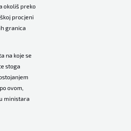
a okoliš preko
škoj procjeni
ih granica
a na koje se
te stoga
postojanjem
e po ovom,
ću ministara