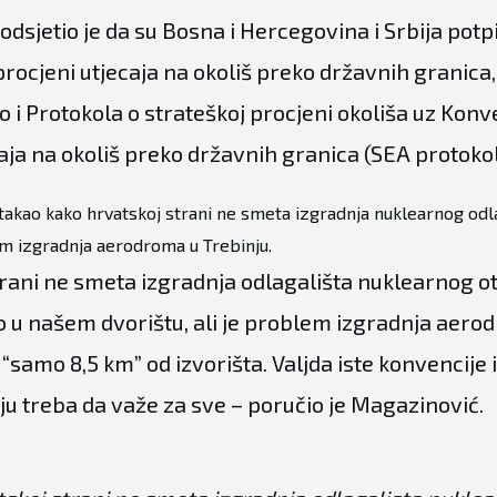
odsjetio je da su Bosna i Hercegovina i Srbija potp
rocjeni utjecaja na okoliš preko državnih granica
 i Protokola o strateškoj procjeni okoliša uz Konv
aja na okoliš preko državnih granica (SEA protokol
takao kako hrvatskoj strani ne smeta izgradnja nuklearnog odla
em izgradnja aerodroma u Trebinju.
trani ne smeta izgradnja odlagališta nuklearnog o
o u našem dvorištu, ali je problem izgradnja aero
e “samo 8,5 km” od izvorišta. Valjda iste konvencije 
ju treba da važe za sve – poručio je Magazinović.