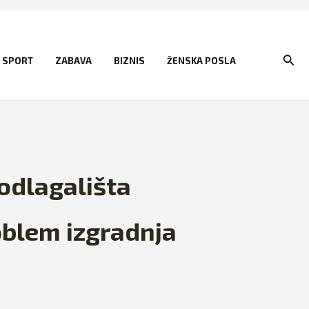
Sear
SPORT
ZABAVA
BIZNIS
ŽENSKA POSLA
odlagališta
oblem izgradnja