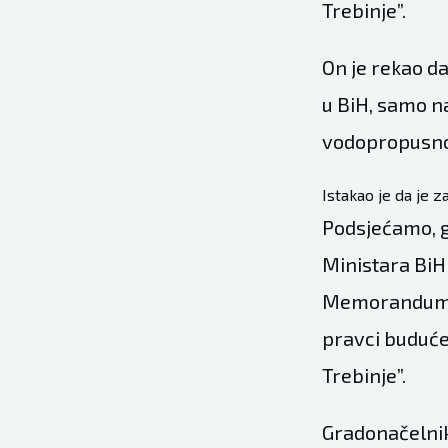
Trebinje”.
On je rekao da
u BiH, samo na
vodopropusno
Istakao je da je 
Podsjećamo, g
Ministara BiH
Memoranduma i
pravci buduće
Trebinje”.
Gradonačelnik