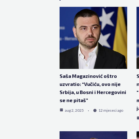
Saša Magazinović oštro
S
uzvratio: “Vučiću, ovo nije
n
Srbija, u Bosni i Hercegovini
“
se ne pitaš”
m
j
aug 2, 2025
12 mjeseci ago