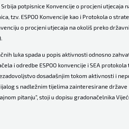
Srbija potpisnice Konvencije o procjeni utjecaja n
ca, tzv. ESPOO Konvencije kao i Protokola o strate
venciju o procjeni utjecaja na okoliš preko državn
.
ačnih luka spada u popis aktivnosti odnosno zahvat
ačela i odredbe ESPOO konvencije i SEA protokola 
zadovoljstvo dosadašnjim tokom aktivnosti i ne
 dijalog s nadležnim tijelima zainteresirane držav
ajnom pitanju”, stoji u dopisu gradonačelnika Vije