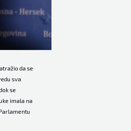
atražio da se
vedu sva
 dok se
luke imala na
m Parlamentu