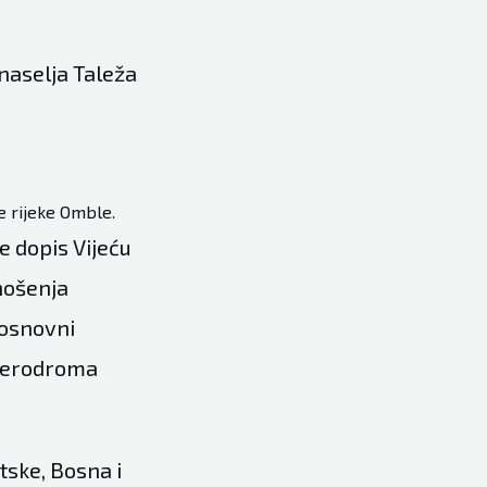
 naselja Taleža
te rijeke Omble.
 dopis Vijeću
nošenja
 osnovni
 aerodroma
tske, Bosna i