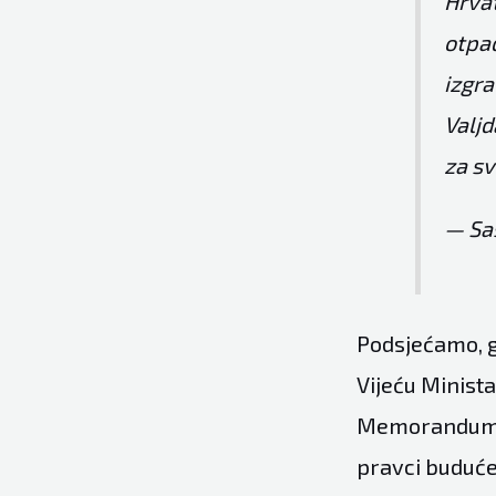
Hrvat
otpad
izgra
Valjd
za s
— Sa
Podsjećamo, g
Vijeću Minist
Memoranduma i
pravci buduće