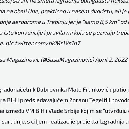
skoj strani ne smeta izgradnja odlagalista nukle
a na obali Une, prakticno u nasem dvoristu, ali je
dnja aerodroma u Trebinju jer je “samo 8,5 km” od i
a iste konvencije i pravila na koja se pozivaju treb
ve.
pic.twitter.com/bKMr1Vs1n7
sa Magazinovic (@SasaMagazinovic)
April 2, 2022
radonačelnik Dubrovnika Mato Franković uputio j
ara BiH i predsjedavajućem Zoranu Tegeltiji povo
zmeđu VM BiH i Vlade Srbije kojim se “utvrđuju
 saradnje, s ciljem realizacije projekta Izgradnja