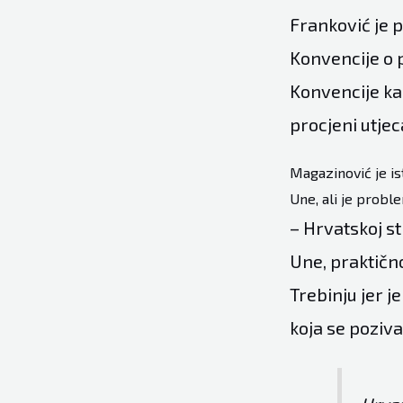
Franković je p
Konvencije o p
Konvencije kao
procjeni utjec
Magazinović je is
Une, ali je probl
– Hrvatskoj s
Une, praktičn
Trebinju jer j
koja se poziva