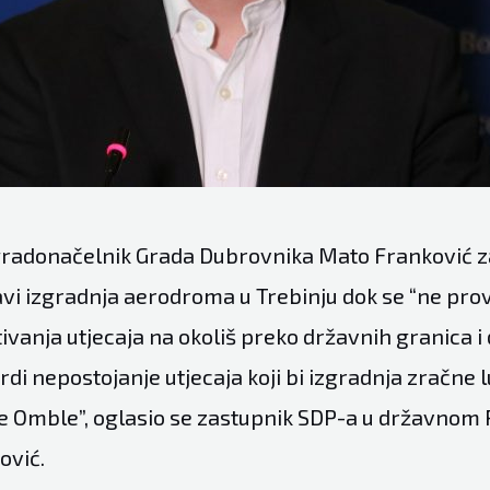
gradonačelnik Grada Dubrovnika Mato Franković z
i izgradnja aerodroma u Trebinju dok se “ne pro
ivanja utjecaja na okoliš preko državnih granica i
rdi nepostojanje utjecaja koji bi izgradnja zračne 
eke Omble”, oglasio se zastupnik SDP-a u državno
ović.