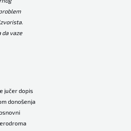
arnog
 problem
zvorista.
a da vaze
e jučer dopis
dom donošenja
 osnovni
 aerodroma