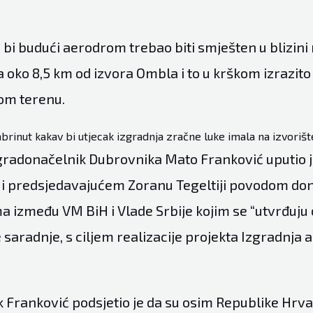
 bi budući aerodrom trebao biti smješten u blizini
 oko 8,5 km od izvora Ombla i to u krškom izrazito
m terenu.
zabrinut kakav bi utjecak izgradnja zračne luke imala na izvoriš
radonačelnik Dubrovnika Mato Franković uputio je
 i predsjedavajućem Zoranu Tegeltiji povodom do
zmeđu VM BiH i Vlade Srbije kojim se “utvrđuju
 saradnje, s ciljem realizacije projekta Izgradnja
 Franković podsjetio je da su osim Republike Hrva