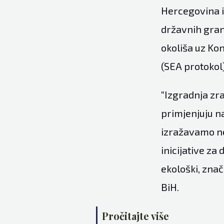
Hercegovina i 
državnih grani
okoliša uz Kon
(SEA protokol)
“Izgradnja zr
primjenjuju n
izražavamo ne
inicijative za
ekološki, znač
BiH.
Pročitajte više