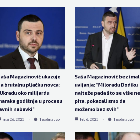
aša Magazinović ukazuje
Saša Magazinović bez imal
a brutalnu pljačku novca:
uvijanja: “Miloradu Dodiku
Ukradu oko milijardu
najteže pada što se više n
araka godišnje u procesu
pita, pokazali smo da
avnih nabavki”
možemo bez svih”
maj 26, 2025
1 godina ago
feb 6, 2025
1 godina ago