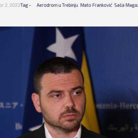
pr 2, 2022
Tag - 
Aerodrom u Trebinju
Mato Franković
Saša Magaz