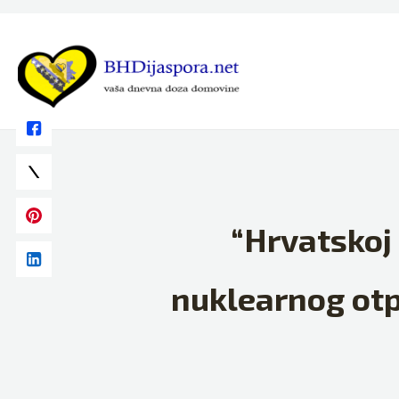
Skip
to
content
“Hrvatskoj
nuklearnog otp