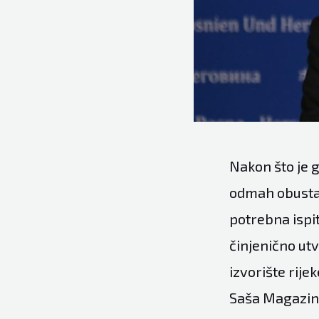
Nakon što je 
odmah obustav
potrebna ispit
činjenično utv
izvorište rij
Saša Magazin