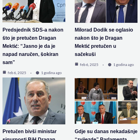
Predsjednik SDS-a nakon
Milorad Dodik se oglasio
što je pretučen Dragan
nakon što je Dragan
Mektić: “Jasno je da je
Mektić pretučen u
napad naručen, šokiran
sačekuši
sam”
feb 6, 2025
1 godina ago
feb 6, 2025
1 godina ago
Pretučen bivši ministar
Gdje su danas nekadašnje
sigurnosti BiH Dragan
“zvijezde” Parlamenta