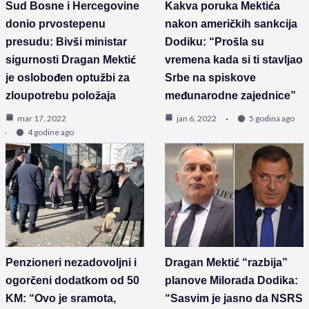
Sud Bosne i Hercegovine
Kakva poruka Mektića
donio prvostepenu
nakon američkih sankcija
presudu: Bivši ministar
Dodiku: “Prošla su
sigurnosti Dragan Mektić
vremena kada si ti stavljao
je oslobođen optužbi za
Srbe na spiskove
zloupotrebu položaja
međunarodne zajednice”
mar 17, 2022
jan 6, 2022
5 godina ago
4 godine ago
Penzioneri nezadovoljni i
Dragan Mektić “razbija”
ogorčeni dodatkom od 50
planove Milorada Dodika:
KM: “Ovo je sramota,
“Sasvim je jasno da NSRS