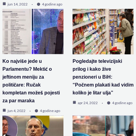
jun 14, 2022
4 godine ago
Ko najviše jede u
Pogledajte televizijski
Parlamentu? Mektić o
prilog i kako žive
jeftinom meniju za
penzioneri u BiH:
političare: Ručak
“Počnem plakati kad vidim
kompletan možeš pojesti
koliko je litar ulja”
za par maraka
apr 24, 2022
4 godine ago
jun 4, 2022
4 godine ago