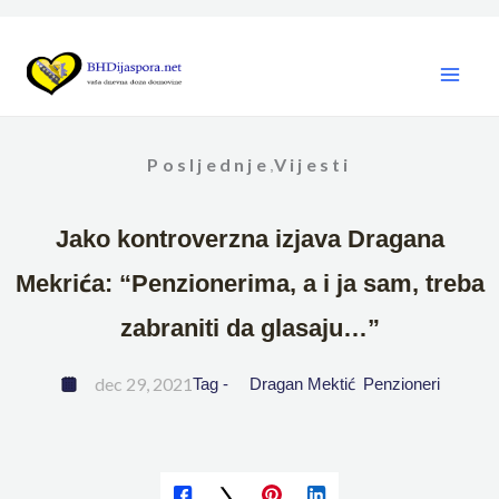
Skip
to
content
Posljednje
Vijesti
,
Jako kontroverzna izjava Dragana
Mekrića: “Penzionerima, a i ja sam, treba
zabraniti da glasaju…”
dec 29, 2021
Tag - 
Dragan Mektić
Penzioneri