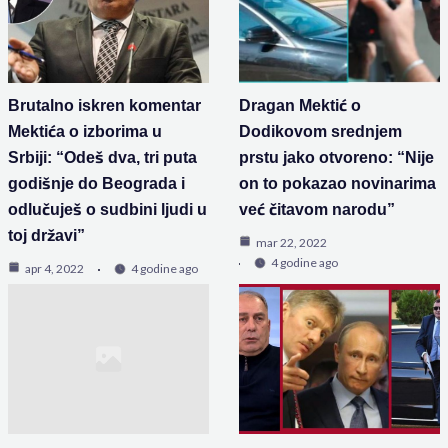
Brutalno iskren komentar
Dragan Mektić o
Mektića o izborima u
Dodikovom srednjem
Srbiji: “Odeš dva, tri puta
prstu jako otvoreno: “Nije
godišnje do Beograda i
on to pokazao novinarima
odlučuješ o sudbini ljudi u
već čitavom narodu”
toj državi”
mar 22, 2022
4 godine ago
apr 4, 2022
4 godine ago