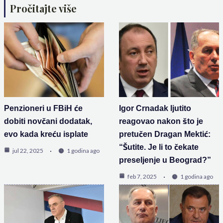
Pročitajte više
Penzioneri u FBiH će
Igor Crnadak ljutito
dobiti novčani dodatak,
reagovao nakon što je
evo kada kreću isplate
pretučen Dragan Mektić:
“Šutite. Je li to čekate
jul 22, 2025
1 godina ago
preseljenje u Beograd?”
feb 7, 2025
1 godina ago