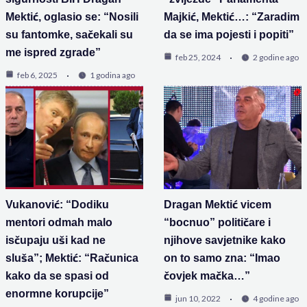
Mektić, oglasio se: “Nosili
Majkić, Mektić…: “Zaradim
su fantomke, sačekali su
da se ima pojesti i popiti”
me ispred zgrade”
feb 25, 2024
2 godine ago
feb 6, 2025
1 godina ago
Vukanović: “Dodiku
Dragan Mektić vicem
mentori odmah malo
“bocnuo” političare i
isčupaju uši kad ne
njihove savjetnike kako
sluša”; Mektić: “Računica
on to samo zna: “Imao
kako da se spasi od
čovjek mačka…”
enormne korupcije”
jun 10, 2022
4 godine ago