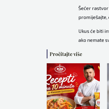
Šećer rastvori
promiješajte, 
Ukus će biti i
ako nemate svi
Pročitajte više