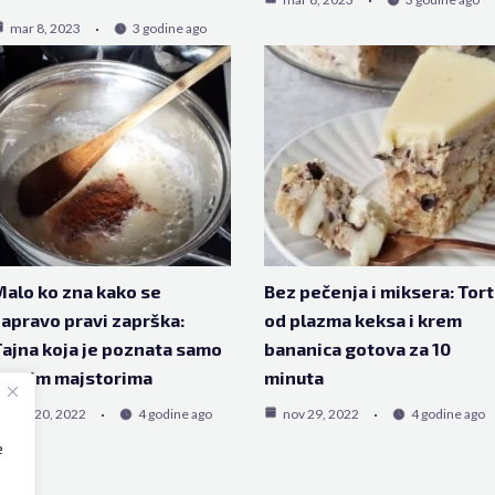
mar 8, 2023
3 godine ago
alo ko zna kako se
Bez pečenja i miksera: Tor
apravo pravi zaprška:
od plazma keksa i krem
ajna koja je poznata samo
bananica gotova za 10
pravim majstorima
minuta
dec 20, 2022
4 godine ago
nov 29, 2022
4 godine ago
e