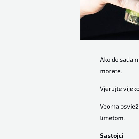
Ako do sada ni
morate.
Vjerujte vijeko
Veoma osvježav
limetom.
Sastojc