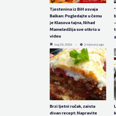
Tjestenina iz BiH osvaja
“
Balkan: Pogledajte u čemu
b
je Klasova tajna, Nihad
–
Mameledžija sve otkrio u
t
videu
maj 20, 2026
2 mjeseca ago
Brzi ljetni ručak, zaista
L
divan recept: Napravite
k