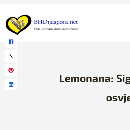
Skip
to
content
Lemonana: Sig
osvj