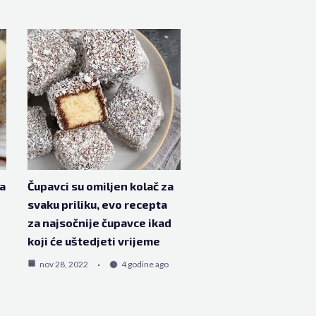
ta
Čupavci su omiljen kolač za
svaku priliku, evo recepta
za najsočnije čupavce ikad
koji će uštedjeti vrijeme
nov 28, 2022
4 godine ago