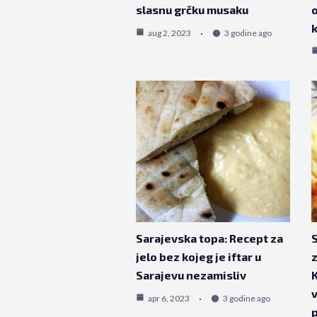
slasnu grčku musaku
o
k
aug 2, 2023
3 godine ago
Sarajevska topa: Recept za
S
jelo bez kojeg je iftar u
z
Sarajevu nezamisliv
K
v
apr 6, 2023
3 godine ago
p