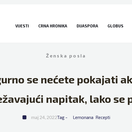
VIJESTI
CRNA HRONIKA
DIJASPORA
GLOBUS
Ženska posla
urno se nećete pokajati ak
ežavajući napitak, lako se p
maj 24, 2022
Tag - 
Lemonana
Recepti