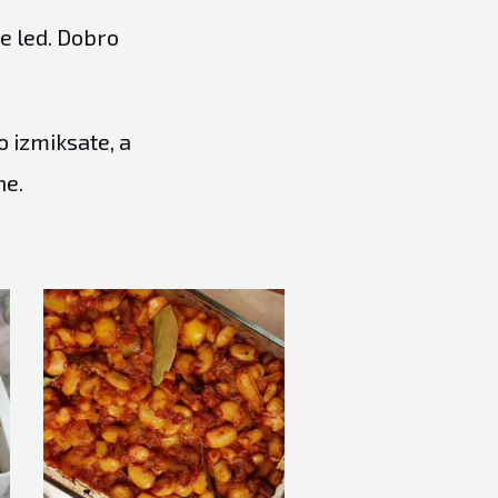
te led. Dobro
o izmiksate, a
ne.