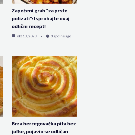
Zapečeni grah “za prste
polizati”: Isprobajte ovaj
odlični recept!
okt 13, 2023
3 godine ago
Brza hercegovačka pita bez
jufke, pojavio se odličan