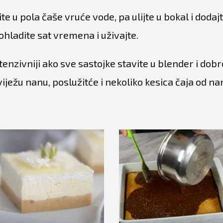
te u pola čaše vruće vode, pa ulijte u bokal i dodaj
ohladite sat vremena i uživajte.
ntenzivniji ako sve sastojke stavite u blender i dobr
ježu nanu, poslužitće i nekoliko kesica čaja od na