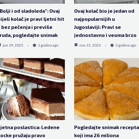
Bolji i od sladoleda”: Ovaj
Ovaj kolač bio je jedan od
ijeli kolač je pravi ljetni hit
najpopularnijih u
 bez pečenja i previše
Jugoslaviji: Pravi se
ruda, pogledajte snimak
jednostavno i veoma brzo
jun 19, 2025
1 godina ago
nov 15, 2023
3 godine ago
jetna poslastica: Ledene
Pogledajte snimak recepta
ocke pružaju pravo
koji ima 26 miliona