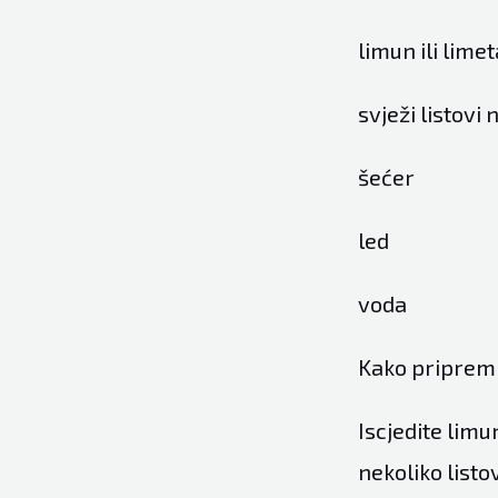
limun ili l
svježi list
šećer 
led tr
voda p
Kako pripremi
Iscjedite limun
nekoliko listo