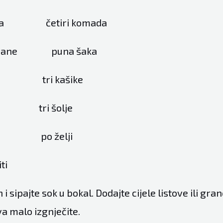
imeta četiri komada
ovi nane puna šaka
tri kašike
i šolje
o želji
ti
 i sipajte sok u bokal. Dodajte cijele listove ili gra
va malo izgnječite.