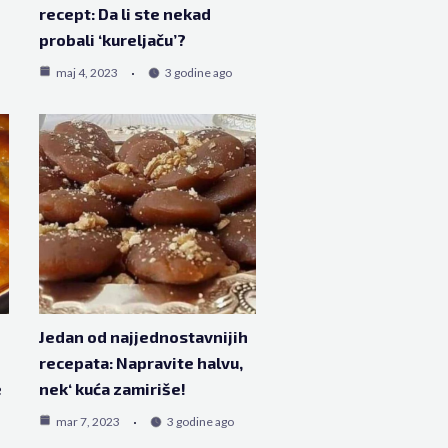
recept: Da li ste nekad
probali ‘kureljaču’?
maj 4, 2023
3 godine ago
Jedan od najjednostavnijih
recepata: Napravite halvu,
e
nek‘ kuća zamiriše!
mar 7, 2023
3 godine ago