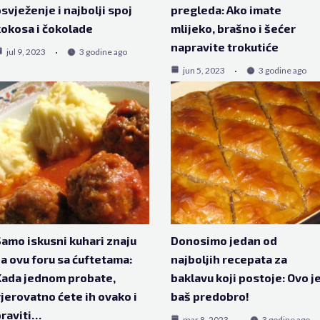
svježenje i najbolji spoj
pregleda: Ako imate
okosa i čokolade
mlijeko, brašno i šećer
napravite trokutiće
jul 9, 2023
3 godine ago
jun 5, 2023
3 godine ago
amo iskusni kuhari znaju
Donosimo jedan od
a ovu foru sa ćuftetama:
najboljih recepata za
ada jednom probate,
baklavu koji postoje: Ovo j
jerovatno ćete ih ovako i
baš predobro!
raviti…
mar 8, 2023
3 godine ago