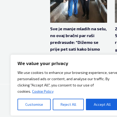
Sve je manje mladih na selu,
Z
no ovaj bračni par ruši
S
predrasude: “Dižemo se
r
prije pet sati kako bismo
namirili “blago”
We value your privacy
jun 7, 2021
5 godina ago
We use cookies to enhance your browsing experience, serv
personalised ads or content, and analyse our traffic. By
clicking "Accept All", you consent to our use of
cookies.
Cookie Policy
Copyright © 2026 Bh Dijaspora.
Customise
Reject All
Accept All