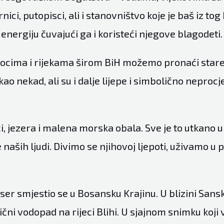
nici, putopisci, ali i stanovništvo koje je baš iz to
 energiju čuvajući ga i koristeći njegove blagodeti.
tocima i rijekama širom BiH možemo pronaći star
kao nekad, ali su i dalje lijepe i simbolično neprocj
ci, jezera i malena morska obala. Sve je to utkano u
e naših ljudi. Divimo se njihovoj ljepoti, uživamo u 
iser smjestio se u Bosansku Krajinu. U blizini San
ični vodopad na rijeci Blihi. U sjajnom snimku koj