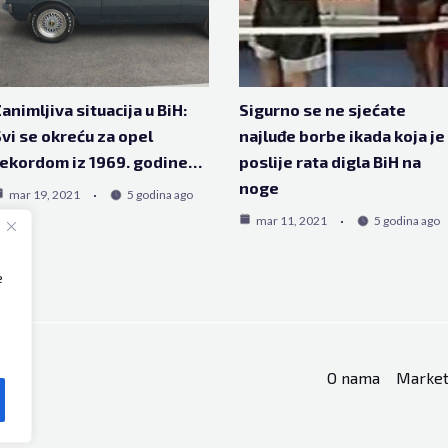
animljiva situacija u BiH:
Sigurno se ne sjećate
vi se okreću za opel
najluđe borbe ikada koja je
ekordom iz 1969. godine…
poslije rata digla BiH na
noge
mar 19, 2021
5 godina ago
mar 11, 2021
5 godina ago
e
O nama
Market