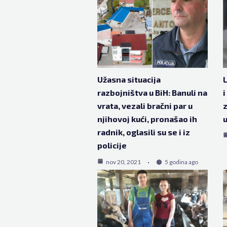
Užasna situacija
L
razbojništva u BiH: Banuli na
i
vrata, vezali bračni par u
z
njihovoj kući, pronašao ih
u
radnik, oglasili su se i iz
policije
nov 20, 2021
5 godina ago