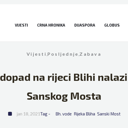
VIJESTI
CRNA HRONIKA
DIJASPORA
GLOBUS
Vijesti
,
Posljednje
,
Zabava
opad na rijeci Blihi nalazi 
Sanskog Mosta
jan 18, 2021
Tag - 
Bh. vode
Rijeka Bliha
Sanski Most