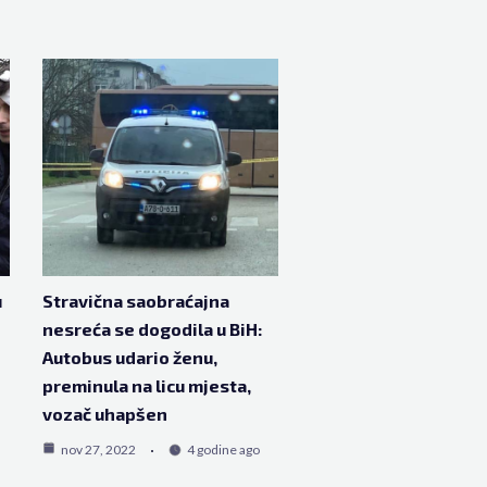
u
Stravična saobraćajna
nesreća se dogodila u BiH:
Autobus udario ženu,
preminula na licu mjesta,
vozač uhapšen
nov 27, 2022
4 godine ago