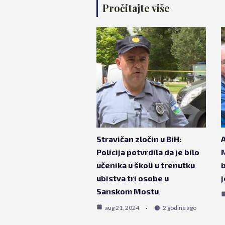
Pročitajte više
Stravičan zločin u BiH:
Policija potvrdila da je bilo
M
učenika u školi u trenutku
b
ubistva tri osobe u
j
Sanskom Mostu
aug 21, 2024
2 godine ago