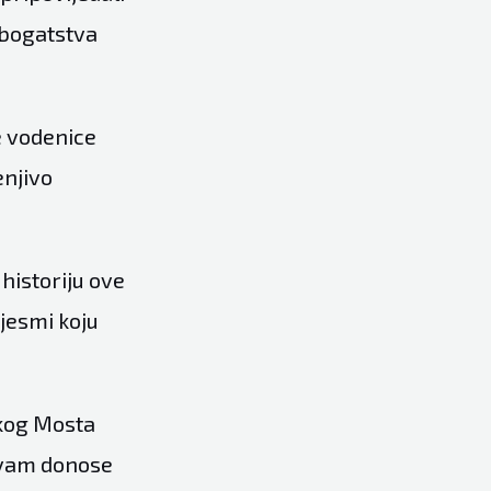
g bogatstva
e vodenice
enjivo
 historiju ove
pjesmi koju
skog Mosta
i vam donose