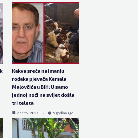
ik
Kakva sreća na imanju
rođaka pjevača Kemala
Malovčića u BiH: U samo
jednoj noći na svijet došla
tri teleta
dec 29, 2021
5 godina ago