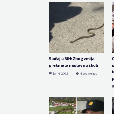
Slučaj u BiH: Zbog zmija
O
prekinuta nastava u školi
š
i
jun 4, 2022
4 godine ago
p