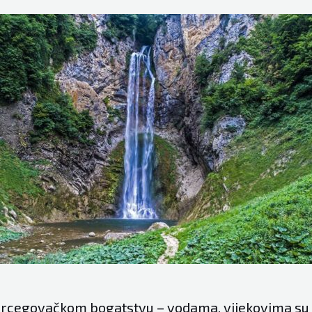
cegovačkom bogatstvu – vodama, vijekovima su p