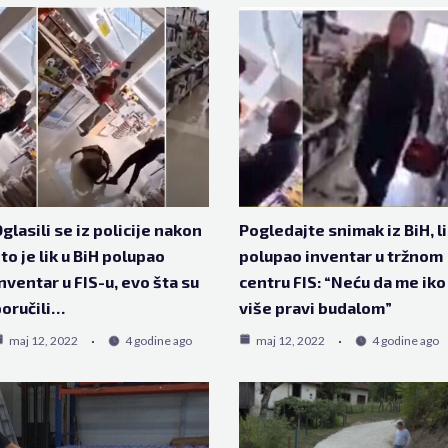
glasili se iz policije nakon
Pogledajte snimak iz BiH, l
to je lik u BiH polupao
polupao inventar u tržnom
nventar u FIS-u, evo šta su
centru FIS: “Neću da me iko
oručili…
više pravi budalom”
maj 12, 2022
4 godine ago
maj 12, 2022
4 godine ago