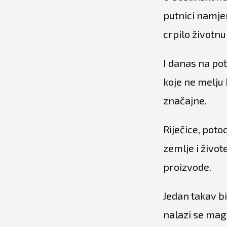
putnici namjer
crpilo životnu
I danas na po
koje ne melju 
značajne.
Riječice, poto
zemlje i život
proizvode.
Jedan takav b
nalazi se mag