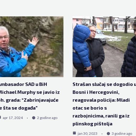
Ambasador SAD u BiH
Strašan slučaj se dogodio 
ichael Murphy se javio iz
Bosni i Hercegovini,
h. grada: “Zabrinjavajuće
reagovala policija: Mladi
e šta se događa”
otac se borio s
razbojnicima, ranili ga iz
apr 17, 2024
2 godine ago
plinskog pištolja
jan 30, 2023
3 godine ago