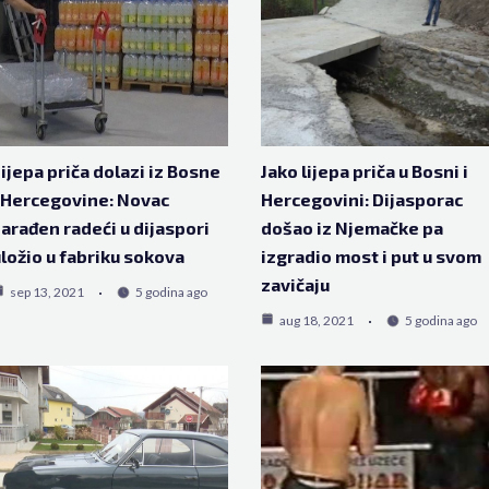
ijepa priča dolazi iz Bosne
Jako lijepa priča u Bosni i
 Hercegovine: Novac
Hercegovini: Dijasporac
arađen radeći u dijaspori
došao iz Njemačke pa
ložio u fabriku sokova
izgradio most i put u svom
zavičaju
sep 13, 2021
5 godina ago
aug 18, 2021
5 godina ago