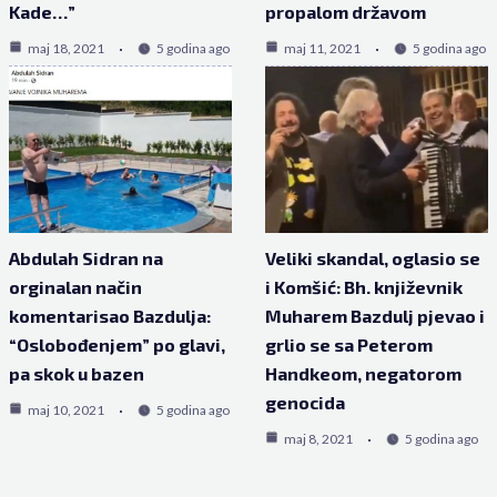
Kade…”
propalom državom
maj 18, 2021
5 godina ago
maj 11, 2021
5 godina ago
Abdulah Sidran na
Veliki skandal, oglasio se
orginalan način
i Komšić: Bh. književnik
komentarisao Bazdulja:
Muharem Bazdulj pjevao i
“Oslobođenjem” po glavi,
grlio se sa Peterom
pa skok u bazen
Handkeom, negatorom
genocida
maj 10, 2021
5 godina ago
maj 8, 2021
5 godina ago