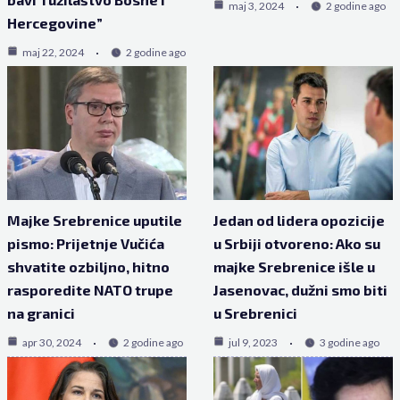
maj 3, 2024
2 godine ago
Hercegovine”
maj 22, 2024
2 godine ago
Majke Srebrenice uputile
Jedan od lidera opozicije
pismo: Prijetnje Vučića
u Srbiji otvoreno: Ako su
shvatite ozbiljno, hitno
majke Srebrenice išle u
rasporedite NATO trupe
Jasenovac, dužni smo biti
na granici
u Srebrenici
apr 30, 2024
2 godine ago
jul 9, 2023
3 godine ago