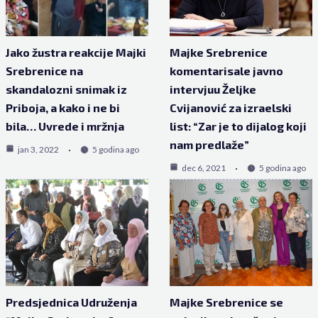
Jako žustra reakcije Majki
Majke Srebrenice
Srebrenice na
komentarisale javno
skandalozni snimak iz
intervjuu Željke
Priboja, a kako i ne bi
Cvijanović za izraelski
bila… Uvrede i mržnja
list: “Zar je to dijalog koji
nam predlaže”
jan 3, 2022
5 godina ago
dec 6, 2021
5 godina ago
Predsjednica Udruženja
Majke Srebrenice se