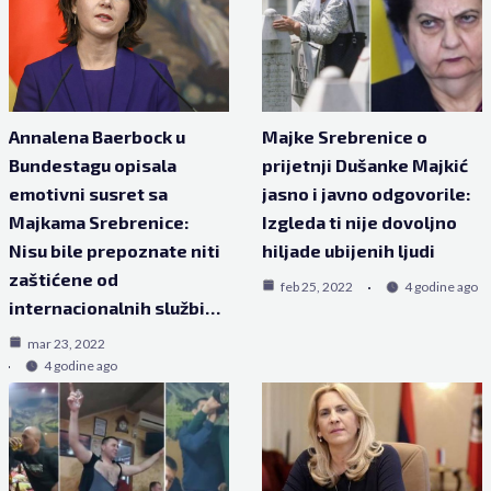
Annalena Baerbock u
Majke Srebrenice o
Bundestagu opisala
prijetnji Dušanke Majkić
emotivni susret sa
jasno i javno odgovorile:
Majkama Srebrenice:
Izgleda ti nije dovoljno
Nisu bile prepoznate niti
hiljade ubijenih ljudi
zaštićene od
feb 25, 2022
4 godine ago
internacionalnih službi…
mar 23, 2022
4 godine ago