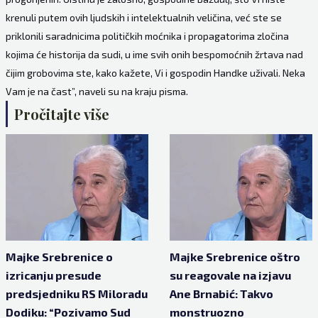
krenuli putem ovih ljudskih i intelektualnih veličina, već ste se
priklonili saradnicima političkih moćnika i propagatorima zločina
kojima će historija da sudi, u ime svih onih bespomoćnih žrtava nad
čijim grobovima ste, kako kažete, Vi i gospodin Handke uživali. Neka
Vam je na čast”, naveli su na kraju pisma.
Pročitajte više
Majke Srebrenice o
Majke Srebrenice oštro
izricanju presude
su reagovale na izjavu
predsjedniku RS Miloradu
Ane Brnabić: Takvo
Dodiku: “Pozivamo Sud
monstruozno