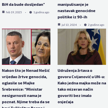
BiH da bude dosljedan”
manipulisanje je
nastavak genocidne
feb 19, 2025
1 godina ago
politike iz 90-ih
jul 13, 2024
2 godine ago
Nakon što je Nenad Nešić
Udruženja žrtava o
vrijeđao žrtve genocida,
govoru Cvijanović u UN-u:
oglasile se Majke
Kako jedna majka može na
Srebrenice: “Ministar
tako mizeran način
nesigurnosti nama je
govoriti bez imalo
poznat. Njime treba da se
osjećaja
bavi Tužilaštvo Bosne i