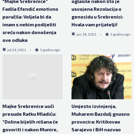
“Majke Srebrenice”
oglasile nakon što je
Fadila Efendić emotivno
usvojena Rezolucija o
poručila: Voljela bi da
genocidu u Srebrenici:
imam s nekim podijeliti
Hvala vam prijatelji!
sreću nakon donošenja
jun 18, 2021
5 godina ago
ove odluke
jul 24, 2021
5 godina ago
Majke Srebrenice uoči
Umjesto izvinjenja,
presude Ratku Mladiću:
Muharem Bazdulj gnusno
“Dolina bijelih nišana će
provocira: Kritikovao
govoriti i nakon Munire,
Sarajevo i BiH nazvao