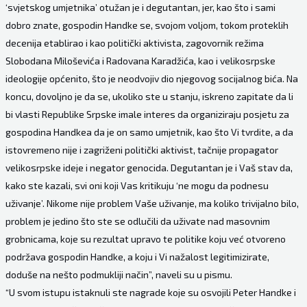
‘svjetskog umjetnika’ otužan je i degutantan, jer, kao što i sami
dobro znate, gospodin Handke se, svojom voljom, tokom proteklih
decenija etablirao i kao politički aktivista, zagovornik režima
Slobodana Miloševića i Radovana Karadžića, kao i velikosrpske
ideologije općenito, što je neodvojiv dio njegovog socijalnog bića. Na
koncu, dovoljno je da se, ukoliko ste u stanju, iskreno zapitate da li
bi vlasti Republike Srpske imale interes da organiziraju posjetu za
gospodina Handkea da je on samo umjetnik, kao što Vi tvrdite, a da
istovremeno nije i zagriženi politički aktivist, tačnije propagator
velikosrpske ideje i negator genocida. Degutantan je i Vaš stav da,
kako ste kazali, svi oni koji Vas kritikuju ‘ne mogu da podnesu
uživanje’. Nikome nije problem Vaše uživanje, ma koliko trivijalno bilo,
problem je jedino što ste se odlučili da uživate nad masovnim
grobnicama, koje su rezultat upravo te politike koju već otvoreno
podržava gospodin Handke, a koju i Vi nažalost legitimizirate,
doduše na nešto podmukliji način”, naveli su u pismu.
“U svom istupu istaknuli ste nagrade koje su osvojili Peter Handke i