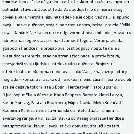
Emir Kusturica, čime očigledno nastojite skrenuti pažnju sa njihovih
političkih stavova. Dopustite da Vas podsjetimo da mjera nekog
čovjeka pa i umjetnika nisu nagrade koje je dobio, već da li je ispunio
svoju ljudsku dužnost, stajući na stranu dobra, istine i pravde. Veliki
pisac Danilo Kiš je kazao da će odgovornost pisca biti odmjeravana u
odnosu na njegov stav prema stvarnosti logora. Već je jasno da
gospodin Handke nije prošao ovaj test odgovornosti, te da je u
presudnom trenutku stao na stranu zločinaca, a protiv žrtava,
iznevjerivši svoju ljudsku i intelektualnu dužnost. Brojni su
intelektualci, među njima i nobelovci – ako Vam je najvažnije pitanje
nagrada – koji su, za razliku od Handkea i njemu sličnih, jasno uvidjeli
šta se dešava tokom rata u Bosni i Hercegovini”, stoji u pismu.
“Ljudi poput Elieja Wiesela, Karla Poppera, Bernard-Henri Levyja,
Susan Sontag, Pascala Brucknera, Filipa Davida, Mirka Kovača ili
Radomira Konstantinovića vrhunski su intelektualci i umjetnici
svjetskog ranga, a koji su, za razliku od Vašeg prijatelja Handkea i
nasuprot njemu, ispunili svoju etičku obavezu, stajući u zaštitu
progonjenih. Uistinu je žalosno, gospodine Bazdulj, što Vi niste