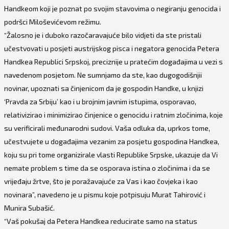
Handkeom koji je poznat po svojim stavovima o negiranju genocida i
podršci Miloševićevom režimu.
“Žalosno je i duboko razočaravajuće bilo vidjeti da ste pristali
učestvovati u posjeti austrijskog pisca i negatora genocida Petera
Handkea Republici Srpskoj, preciznije u pratećim događajima u vezi s
navedenom posjetom. Ne sumnjamo da ste, kao dugogodišnjii
novinar, upoznati sa činjenicom da je gospodin Handke, u knjizi
‘Pravda za Srbiju’ kao i u brojnim javnim istupima, osporavao,
relativizirao i minimizirao činjenice o genocidu i ratnim zločinima, koje
su verificirali međunarodni sudovi. Vaša odluka da, uprkos tome,
učestvujete u događajima vezanim za posjetu gospodina Handkea,
koju su pri tome organizirale vlasti Republike Srpske, ukazuje da Vi
nemate problem s time da se osporava istina o zločinima i da se
vrijeđaju žrtve, što je poražavajuće za Vas i kao čovjeka i kao
novinara”, navedeno je u pismu koje potpisuju Murat Tahirović i
Munira Subašić.
“Vaš pokušaj da Petera Handkea reducirate samo na status