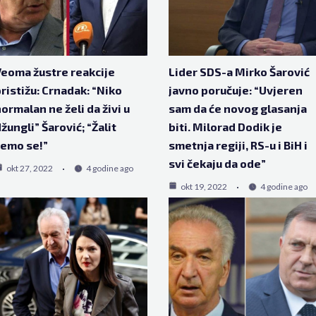
eoma žustre reakcije
Lider SDS-a Mirko Šarović
ristižu: Crnadak: “Niko
javno poručuje: “Uvjeren
ormalan ne želi da živi u
sam da će novog glasanja
žungli” Šarović; “Žalit
biti. Milorad Dodik je
emo se!”
smetnja regiji, RS-u i BiH i
svi čekaju da ode”
okt 27, 2022
4 godine ago
okt 19, 2022
4 godine ago