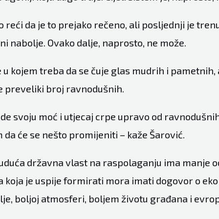
reći da je to prejako rečeno, ali posljednji je tren
ni nabolje. Ovako dalje, naprosto, ne može.
 u kojem treba da se čuje glas mudrih i pametnih, 
je preveliki broj ravnodušnih.
ode svoju moć i utjecaj crpe upravo od ravnodušnih
da će se nešto promijeniti – kaže Šarović.
uduća državna vlast na raspolaganju ima manje od
ra koja je uspije formirati mora imati dogovor o 
je, boljoj atmosferi, boljem životu građana i evr