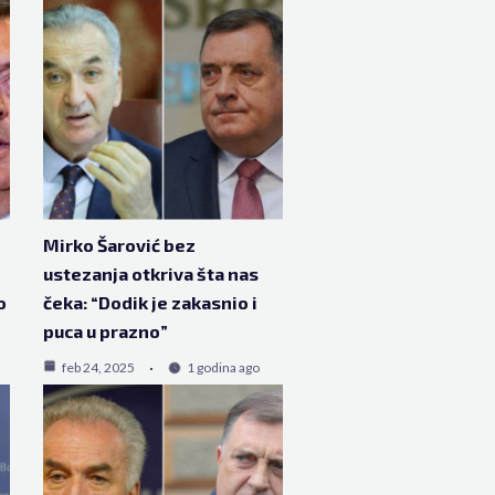
Mirko Šarović bez
ustezanja otkriva šta nas
o
čeka: “Dodik je zakasnio i
puca u prazno”
feb 24, 2025
1 godina ago