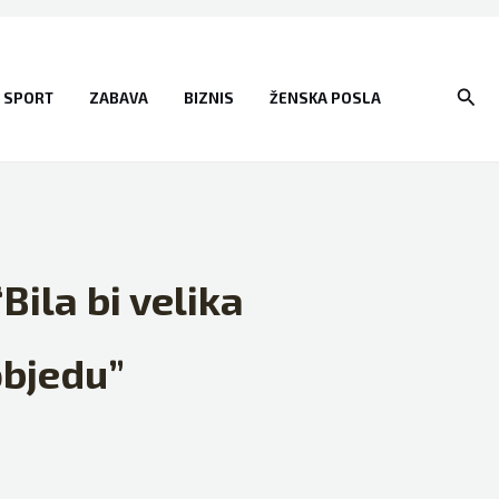
Sear
SPORT
ZABAVA
BIZNIS
ŽENSKA POSLA
Bila bi velika
objedu”