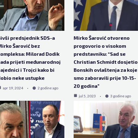
ivši predsjednik SDS-a
Mirko Šarović otvoreno
irko Šarović bez
progovorio o visokom
ompleksa: Milorad Dodik
predstavniku: “Sad se
ada prijeti međunarodnoj
Christian Schmidt dosjetio
ajednici i Trojci kako bi
Bonskih ovlaštenja za koje
obio neke ustupke
smo zaboravili prije 10-15-
20 godina”
apr 19, 2024
2 godine ago
jul 5, 2023
3 godine ago