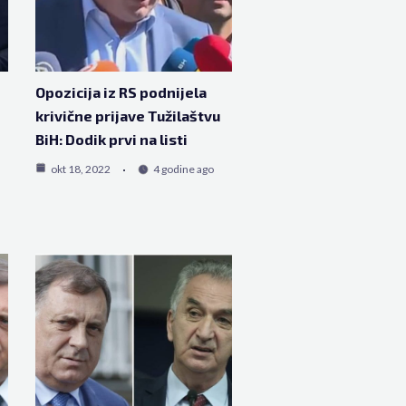
Opozicija iz RS podnijela
krivične prijave Tužilaštvu
BiH: Dodik prvi na listi
okt 18, 2022
4 godine ago