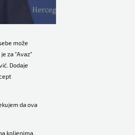
u sebe može
 je za “Avaz”
vić. Dodaje
ncept
čekujem da ova
 na koljenima.