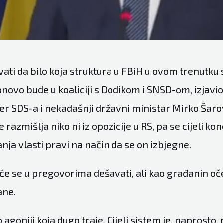
ivati da bilo koja struktura u FBiH u ovom trenutk
onovo bude u koaliciji s Dodikom i SNSD-om, izjavio
ner SDS-a i nekadašnji državni ministar Mirko Šaro
 razmišlja niko ni iz opozicije u RS, pa se cijeli ko
nja vlasti pravi na način da se on izbjegne.
će se u pregovorima dešavati, ali kao građanin o
ane.
 agoniji koja dugo traje. Cijeli sistem je, naprosto,