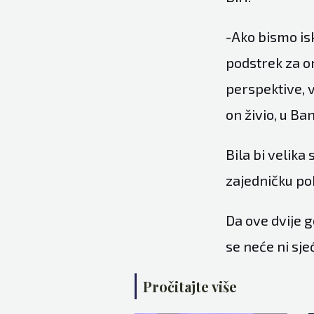
-Ako bismo isko
podstrek za on
perspektive, v
on živio, u Ban
Bila bi velika
zajedničku po
Da ove dvije g
se neće ni sjeć
Pročitajte više