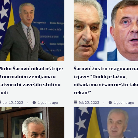
irko Šarović nikad oštrije:
Šarović žustro reagovao na
U normalnim zemljama u
izjave: “Dodik je lažov,
atvoru bi završilo stotinu
nikada mu nisam nešto tak
judi
rekao!”
apr 15, 2025
1 godina ago
feb 25, 2025
1 godina ago