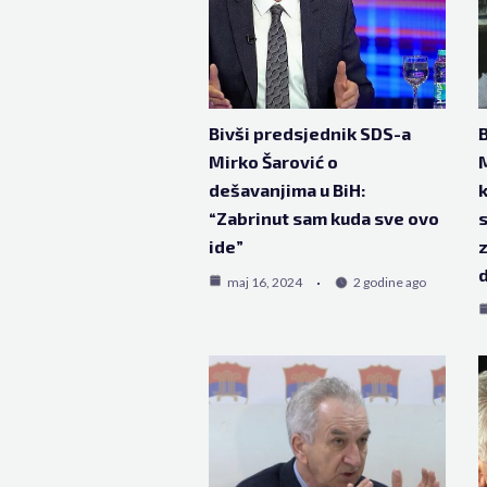
Bivši predsjednik SDS-a
B
Mirko Šarović o
M
dešavanjima u BiH:
k
“Zabrinut sam kuda sve ovo
s
ide”
z
d
maj 16, 2024
2 godine ago