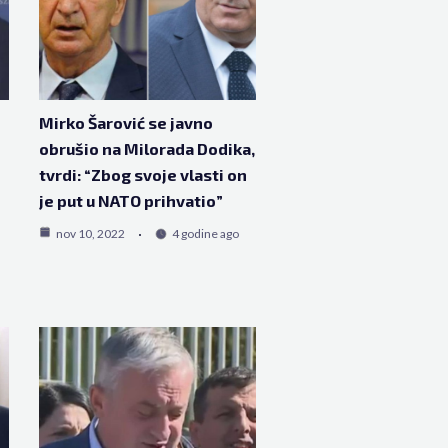
Mirko Šarović se javno
obrušio na Milorada Dodika,
tvrdi: “Zbog svoje vlasti on
je put u NATO prihvatio”
nov 10, 2022
4 godine ago