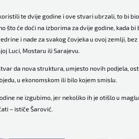
ristili te dvije godine i ove stvari ubrzali, to bi b
o što će doći na izborima za dvije godine, kada bi b
edrine i nade za svakog čovjeka u ovoj zemlji, bez
joj Luci, Mostaru ili Sarajevu.
 stvar da nova struktura, umjesto novih podjela, o
bjedu, u ekonomskom ili bilo kojem smislu.
odine ne izgubimo, jer nekoliko ih je otišlo u maglu 
ati – ističe Šarović.