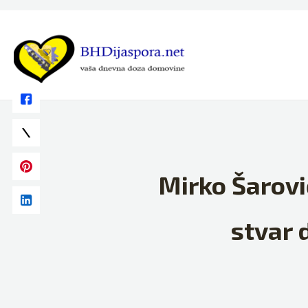
Skip
to
content
Mirko Šarović
stvar 