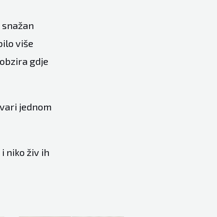
io snažan
ilo više
 obzira gdje
stvari jednom
i niko živ ih