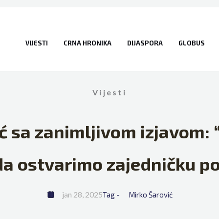
VIJESTI
CRNA HRONIKA
DIJASPORA
GLOBUS
Vijesti
 sa zanimljivom izjavom: “
da ostvarimo zajedničku p
jan 28, 2025
Tag - 
Mirko Šarović