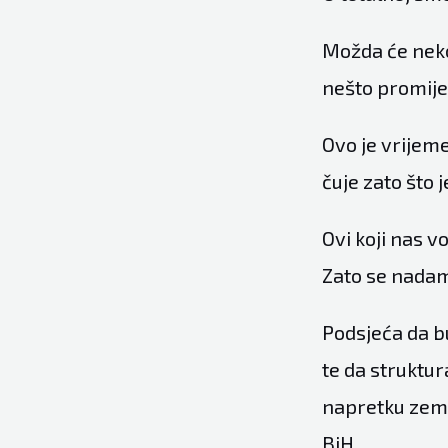
Možda će neko 
nešto promije
Ovo je vrijeme
čuje zato što 
Ovi koji nas v
Zato se nadam 
Podsjeća da b
te da struktu
napretku zeml
BiH.