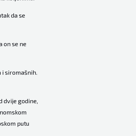
utak da se
a on se ne
 i siromašnih.
 dvije godine,
ekonomskom
opskom putu