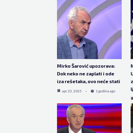
Mirko Šarović upozorava:
M
Dok neko ne zaplati i ode
iza rešetaka, ovo neće stati
z
l
apr 23, 2025
1 godina ago