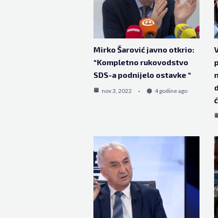
Mirko Šarović javno otkrio:
V
“Kompletno rukovodstvo
p
SDS-a podnijelo ostavke “
n
d
nov 3, 2022
4 godine ago
ć