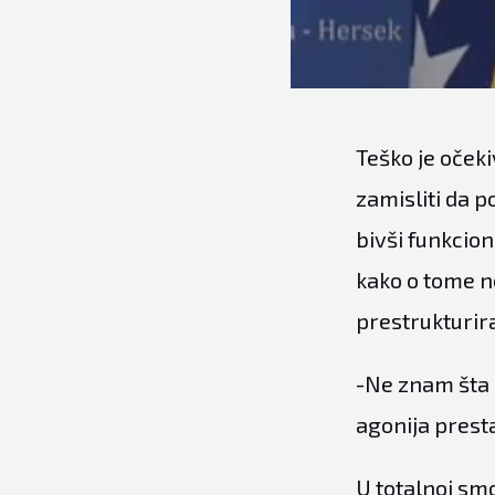
Teško je oček
zamisliti da p
bivši funkcio
kako o tome ne
prestrukturira
-Ne znam šta 
agonija prest
U totalnoj smo