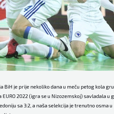
ja BiH je prije nekoliko dana u meču petog kola gr
 za EURO 2022 (igra se u Nizozemskoj) savladala u 
doniju sa 3:2, a naša selekcija je trenutno osma u