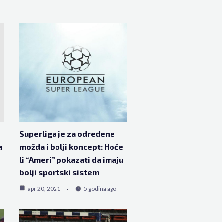
Superliga je za određene
a
možda i bolji koncept: Hoće
li “Ameri” pokazati da imaju
bolji sportski sistem
apr 20, 2021
5 godina ago