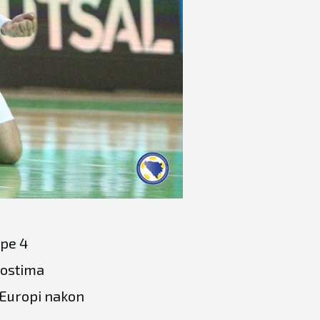
upe 4
gostima
 Europi nakon