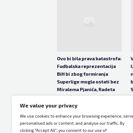
Ovo bi bila prava katastrofa:
V
Fudbalska reprezentacija
U
BiH bi zbog formiranja
Superlige mogla ostati bez
b
Miralema Pjanića, Radeta
Krunića, Seada Kolašinca…
p
We value your privacy
apr 19, 2021
5 godina ago
We use cookies to enhance your browsing experience, serv
personalised ads or content, and analyse our traffic. By
clicking "Accept All", you consent to our use of