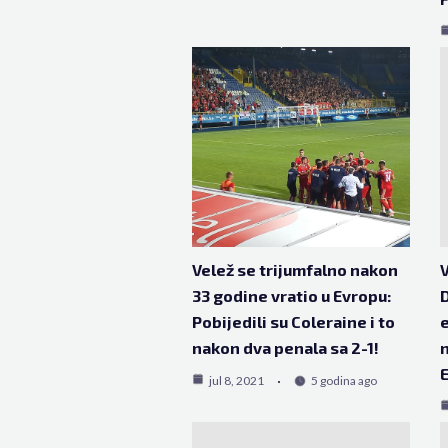
Velež se trijumfalno nakon
V
33 godine vratio u Evropu:
D
Pobijedili su Coleraine i to
e
nakon dva penala sa 2-1!
n
E
jul 8, 2021
5 godina ago