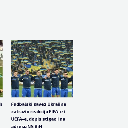
h
Fudbalski savez Ukrajine
zatražio reakciju FIFA-e i
UEFA-e, dopis stigao i na
adresu NS BiH