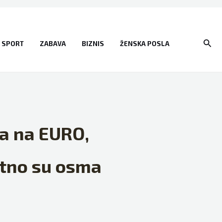
Sear
SPORT
ZABAVA
BIZNIS
ŽENSKA POSLA
a na EURO,
utno su osma