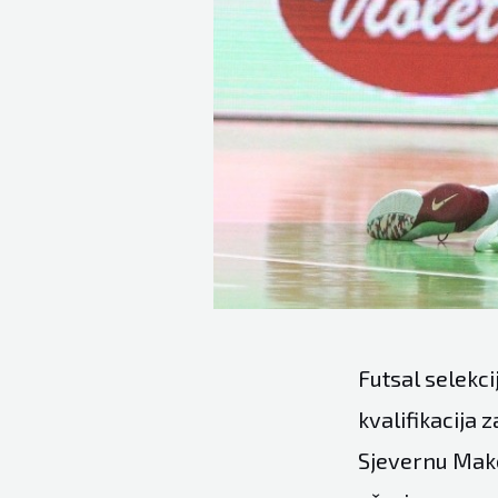
Futsal selekci
kvalifikacija
Sjevernu Make