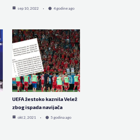
sep 10, 2022
4 godine ago
UEFA žestoko kaznila Velež
zbog ispada navijača
okt 2, 2021
5 godina ago