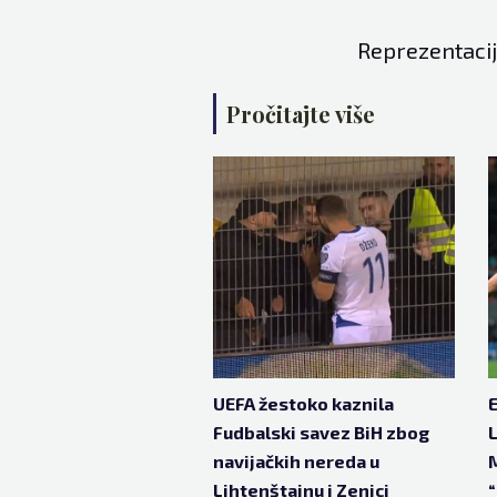
Reprezentacij
Pročitajte više
UEFA žestoko kaznila
E
Fudbalski savez BiH zbog
L
navijačkih nereda u
M
Lihtenštajnu i Zenici
“