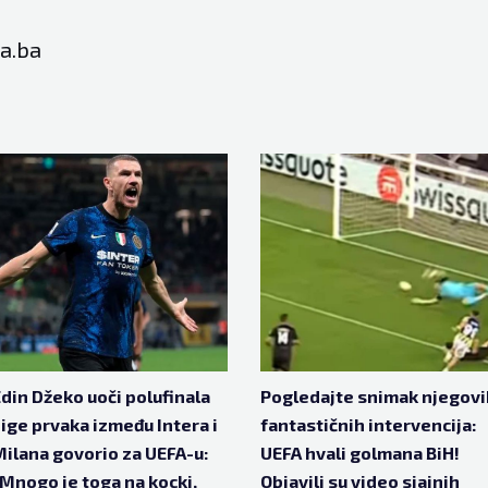
a.ba
din Džeko uoči polufinala
Pogledajte snimak njegovi
ige prvaka između Intera i
fantastičnih intervencija:
ilana govorio za UEFA-u:
UEFA hvali golmana BiH!
Mnogo je toga na kocki,
Objavili su video sjajnih