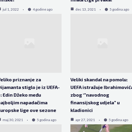
jul 1, 2022
4 godine ago
dec 13, 2021
5 godina ago
eliko priznanje za
Veliki skandal na pomolu:
ijamanta stiglo je iz UEFA-
UEFA istražuje Ibrahimović
: Edin Džeko među
zbog ‘”navodnog
ajboljim napadačima
finansijskog udjela” u
uropske lige ove sezone
kladionici
maj 30, 2021
5 godina ago
apr 27, 2021
5 godina ago