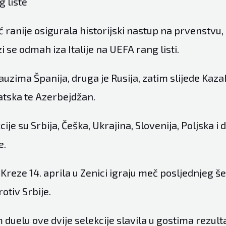
 liste
eć ranije osigurala historijski nastup na prvenstvu
i se odmah iza Italije na
UEFA rang listi.
uzima Španija, druga je Rusija, zatim slijede Kaza
atska te Azerbejdžan.
cije su Srbija, Češka, Ukrajina, Slovenija, Poljska i
e.
 Kreze 14. aprila u Zenici igraju meč posljednjeg š
rotiv Srbije.
 duelu ove dvije selekcije slavila u gostima rezult