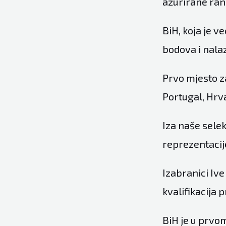
ažurirane rang
BiH, koja je v
bodova i nalaz
Prvo mjesto za
Portugal, Hrv
Iza naše selek
reprezentacij
Izabranici Ive
kvalifikacija p
BiH je u prvom