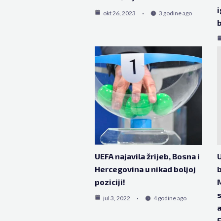
i
okt 26, 2023
3 godine ago
b
UEFA najavila žrijeb, Bosna i
U
Hercegovina u nikad boljoj
b
poziciji!
M
s
jul 3, 2022
4 godine ago
a
F