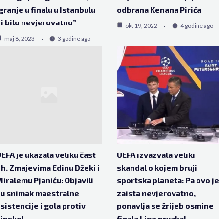
granje u finalu u Istanbulu
odbrana Kenana Pirića
i bilo nevjerovatno”
okt 19, 2022
4 godine ago
maj 8, 2023
3 godine ago
EFA je ukazala veliku čast
UEFA izvazvala veliki
h. Zmajevima Edinu Džeki i
skandal o kojem bruji
iralemu Pjaniću: Objavili
sportska planeta: Pa ovo je
u snimak maestralne
zaista nevjerovatno,
sistencije i gola protiv
ponavlja se žrijeb osmine
inske!
finala Lige prvaka!