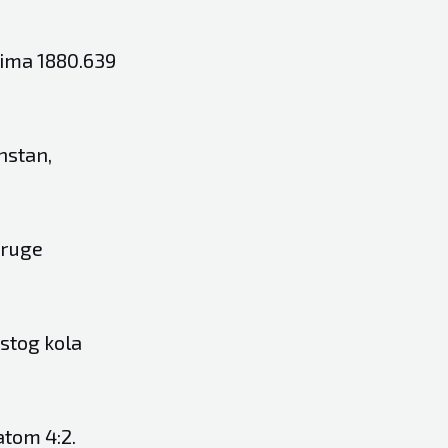
, ima 1880.639
hstan,
 druge
estog kola
atom 4:2.