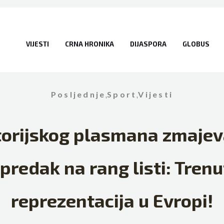
VIJESTI
CRNA HRONIKA
DIJASPORA
GLOBUS
Posljednje
,
Sport
,
Vijesti
torijskog plasmana zmajev
redak na rang listi: Tren
reprezentacija u Evropi!