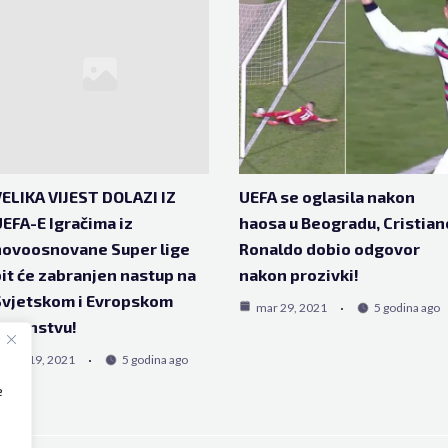
ELIKA VIJEST DOLAZI IZ
UEFA se oglasila nakon
EFA-E Igračima iz
haosa u Beogradu, Cristian
novoosnovane Super lige
Ronaldo dobio odgovor
it će zabranjen nastup na
nakon prozivki!
Svjetskom i Evropskom
mar 29, 2021
5 godina ago
rvenstvu!
apr 19, 2021
5 godina ago
e